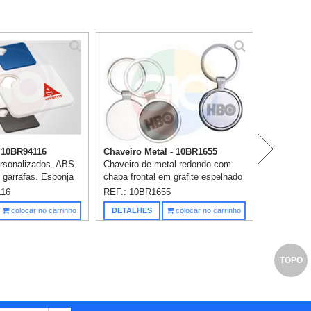
 10BR94116
Chaveiro Metal - 10BR1655
rsonalizados. ABS.
Chaveiro de metal redondo com
 garrafas. Esponja
chapa frontal em grafite espelhado
na base. 82 x 82 x 4
ou todo prata. Parte traseira lisa
116
REF.: 10BR1655
m 1 cor já incluso.
brilhante. 1 gravação a laser já
Saiba m
colocar no carrinho
DETALHES
colocar no carrinho
incluso.
TOPO