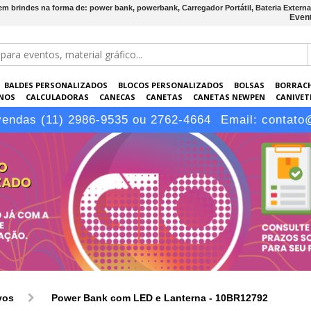
m brindes na forma de: power bank, powerbank, Carregador Portátil, Bateria Externa
Event
BALDES PERSONALIZADOS
BLOCOS PERSONALIZADOS
BOLSAS
BORRAC
NOS
CALCULADORAS
CANECAS
CANETAS
CANETAS NEWPEN
CANIVETE
POS
ELETRÔNICOS
EMBALAGENS
ESCRITÓRIO
EVENTOS
GARRAFAS P
vendas (11) 2986-9535 ou 2762-4664
Email:
contato
LÁPIS
vos
Power Bank com LED e Lanterna - 10BR12792