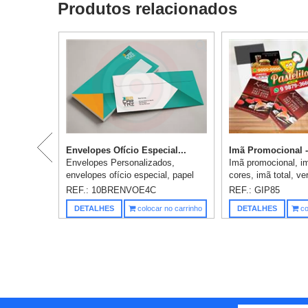
Produtos relacionados
Envelopes Ofício Especial...
Imã Promocional 
Envelopes Personalizados,
Imã promocional, i
envelopes ofício especial, papel
cores, imã total, ver
off-set 90gr, impressão 4 cores,
medidas: 8x5cm.
REF.: 10BRENVOE4C
REF.: GIP85
medidas: 11,4x22,9cm,
DETALHES
colocar no carrinho
DETALHES
co
acabamento: faca modelo gráfica,
corte/vi...