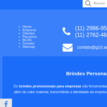
Home
(11) 2986-9
Empresa
Clientes
(11) 2762-4
Parceiros
BLOG
Contato
Sitemap
contato@g10.ar
Brindes Personal
Os
brindes promocionais para empresas
são ferramentas 
além do valor material, transmitindo a identidade da empre