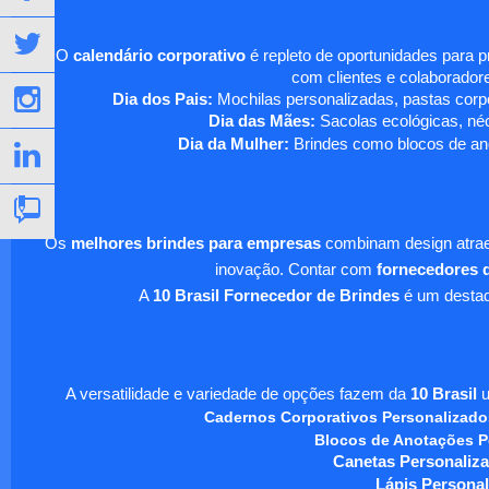
O
calendário corporativo
é repleto de oportunidades para 
com clientes e colaboradore
Dia dos Pais:
Mochilas personalizadas, pastas corpo
Dia das Mães:
Sacolas ecológicas, néc
Dia da Mulher:
Brindes como blocos de ano
Os
melhores brindes para empresas
combinam design atraen
inovação. Contar com
fornecedores d
A
10 Brasil Fornecedor de Brindes
é um destaqu
A versatilidade e variedade de opções fazem da
10 Brasil
u
Cadernos Corporativos Personalizado
Blocos de Anotações P
Canetas Personaliza
Lápis Personal