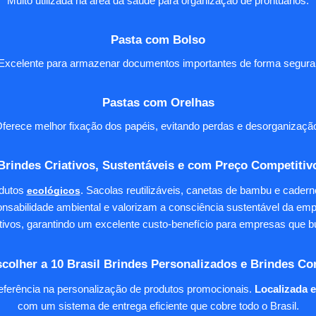
Muito utilizada na área da saúde para organização de prontuários.
Pasta com Bolso
Excelente para armazenar documentos importantes de forma segura
Pastas com Orelhas
ferece melhor fixação dos papéis, evitando perdas e desorganizaçã
Brindes Criativos, Sustentáveis e com Preço Competitiv
dutos
ecológicos
. Sacolas reutilizáveis, canetas de bambu e cader
nsabilidade ambiental e valorizam a consciência sustentável da em
tivos, garantindo um excelente custo-benefício para empresas qu
colher a 10 Brasil Brindes Personalizados e Brindes Co
eferência na personalização de produtos promocionais.
Localizada 
com um sistema de entrega eficiente que cobre todo o Brasil.