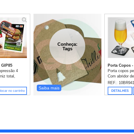
Conheça:
Tags
- GIP85
Porta Copos -
mpressão 4
Porta copos pe
niz total,
Com abridor de
antiderrapante 
REF.: 10BR94
mm. Gravação e
Saiba mais
locar no carrinho
DETALHES