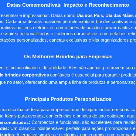
Datas Comemorativas: Impacto e Reconhecimento
presentear e impressionar. Datas como
Dia dos Pais
,
Dia das Mães
s. Cada uma dessas ocasiões permite explorar brindes criativos e ali
rativas ou itens eletrônicos como fones de ouvido e power banks sã
essaires personalizadas e cadernos corporativos com detalhes ref
tações personalizados, canetas exclusivas e kits organizadores pr
Os Melhores Brindes para Empresas
te, funcionalidade e durabilidade. Eles não apenas promovem sua
e brindes corporativos
confiáveis é essencial para garantir produto
e no setor, oferecendo uma ampla linha de produtos e personalizaç
Principais Produtos Personalizados
ma escolha certeira para empresas que desejam inovar em suas camp
s
:
Ideais para eventos, conferências e brindes de uso cotidiano, agr
ersonalizados
:
Compactos e funcionais, são excelentes para reuniõe
das:
Um clássico indispensável, perfeito para ações promocionais e
izados:
Alternativa simples e ecológica, que combina com campanha