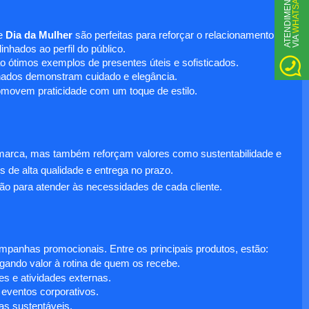
WHATSAPP
A
T
N
D
I
M
E
N
T
O
V
I
A
e
Dia da Mulher
são perfeitas para reforçar o relacionamento
E
nhados ao perfil do público.
o ótimos exemplos de presentes úteis e sofisticados.
inados demonstram cuidado e elegância.
omovem praticidade com um toque de estilo.
 marca, mas também reforçam valores como sustentabilidade e
s de alta qualidade e entrega no prazo.
ão para atender às necessidades de cada cliente.
anhas promocionais. Entre os principais produtos, estão:
egando valor à rotina de quem os recebe.
s e atividades externas.
 eventos corporativos.
s sustentáveis.