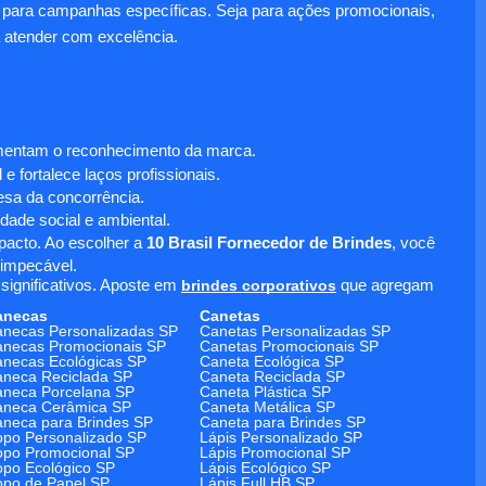
para campanhas específicas. Seja para ações promocionais,
 atender com excelência.
umentam o reconhecimento da marca.
 fortalece laços profissionais.
sa da concorrência.
dade social e ambiental.
mpacto. Ao escolher a
10 Brasil Fornecedor de Brindes
, você
 impecável.
significativos. Aposte em
brindes corporativos
que agregam
anecas
Canetas
necas Personalizadas SP
Canetas Personalizadas SP
necas Promocionais SP
Canetas Promocionais SP
necas Ecológicas SP
Caneta Ecológica SP
neca Reciclada SP
Caneta Reciclada SP
neca Porcelana SP
Caneta Plástica SP
aneca Cerâmica SP
Caneta Metálica SP
neca para Brindes SP
Caneta para Brindes SP
po Personalizado SP
Lápis Personalizado SP
po Promocional SP
Lápis Promocional SP
po Ecológico SP
Lápis Ecológico SP
po de Papel SP
Lápis Full HB SP