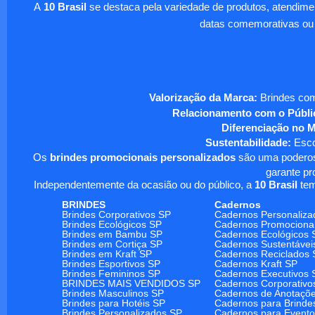
A
10 Brasil
se destaca pela variedade de produtos, atendim
datas comemorativas ou
Valorização da Marca:
Brindes com
Relacionamento com o Públi
Diferenciação no 
Sustentabilidade:
Escol
Os
brindes promocionais personalizados
são uma poderosa
garante pr
Independentemente da ocasião ou do público, a
10 Brasil
tem
BRINDES
Cadernos
Brindes Corporativos SP
Cadernos Personaliza
Brindes Ecológicos SP
Cadernos Promociona
Brindes em Bambu SP
Cadernos Ecológicos 
Brindes em Cortiça SP
Cadernos Sustentávei
Brindes em Kraft SP
Cadernos Reciclados 
Brindes Esportivos SP
Cadernos Kraft SP
Brindes Femininos SP
Cadernos Executivos 
BRINDES MAIS VENDIDOS SP
Cadernos Corporativo
Brindes Masculinos SP
Cadernos de Anotaçõ
Brindes para Hotéis SP
Cadernos para Brinde
Brindes Personalizados SP
Cadernos para Event