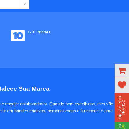
G10 Brindes
rtalece Sua Marca
O
R
Ç
A
M
E
N
T
O
P
R
Á
T
I
C
O
es e engajar colaboradores. Quando bem escolhidos, eles vão
tir em brindes criativos, personalizados e funcionais é uma