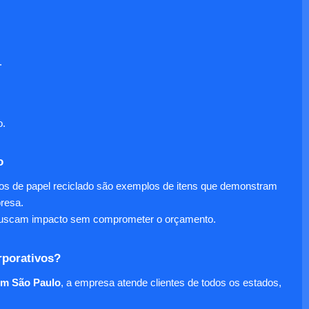
.
o.
o
nos de papel reciclado são exemplos de itens que demonstram
presa.
e buscam impacto sem comprometer o orçamento.
rporativos?
em São Paulo
, a empresa atende clientes de todos os estados,