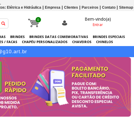
.
os: Elétrica e Hidráulica
Empresa
Clientes
Parceiros
Contato
Sitemap
Bem-vindo(a)
0
Entrar
HAS
BRINDES
BRINDES DATAS COMEMORATIVAS
BRINDES ESPECIAIS
S / FACAS
CHAPÉU PERSONALIZADOS
CHAVEIROS
CHINELOS
ERSONALIZADAS
GRÁFICA
GUARDA-CHUVAS
KITS
LANÇAMENTOS
@g10.art.br