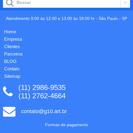
pautadas
acoplados:
cor
Tipo-C e
marfim.
V8.
Suporte
Atendimento 9:00 às 12:00 e 13:00 às 18:00 hr -
São Paulo
-
SP
Acompanha
para
cabo
esferográfica
Home
USB V8
e banda
e
elástica.
Empresa
adaptador
Esferográfica
Clientes
Lightning.
não
Personalização...
Parceiros
incl...
BLOG
Contato
Sitemap
(11) 2986-9535
(11) 2762-4664
contato@g10.art.br
Formas de pagamento