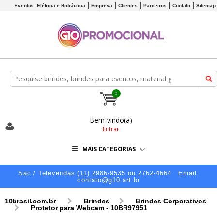
Eventos: Elétrica e Hidráulica
Empresa
Clientes
Parceiros
Contato
Sitemap
0
Bem-vindo(a)
Entrar
MAIS CATEGORIAS
Sac / Televendas (11) 2986-9535 ou 2762-4664
Email:
contato@g10.art.br
10brasil.com.br
Brindes
Brindes Corporativos
Protetor para Webcam - 10BR97951