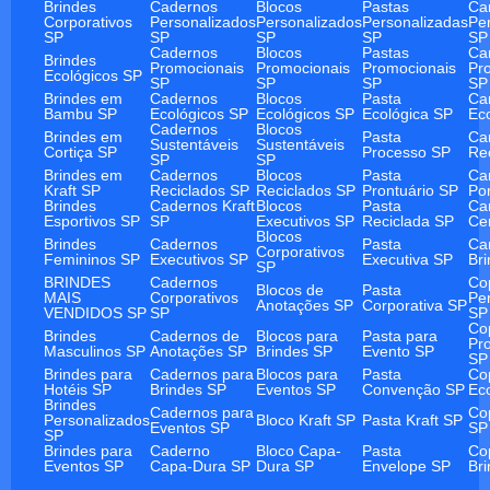
Brindes
Cadernos
Blocos
Pastas
Ca
Corporativos
Personalizados
Personalizados
Personalizadas
Pe
SP
SP
SP
SP
SP
Cadernos
Blocos
Pastas
Ca
Brindes
Promocionais
Promocionais
Promocionais
Pr
Ecológicos SP
SP
SP
SP
SP
Brindes em
Cadernos
Blocos
Pasta
Ca
Bambu SP
Ecológicos SP
Ecológicos SP
Ecológica SP
Ec
Cadernos
Blocos
Brindes em
Pasta
Ca
Sustentáveis
Sustentáveis
Cortiça SP
Processo SP
Re
SP
SP
Brindes em
Cadernos
Blocos
Pasta
Ca
Kraft SP
Reciclados SP
Reciclados SP
Prontuário SP
Po
Brindes
Cadernos Kraft
Blocos
Pasta
Ca
Esportivos SP
SP
Executivos SP
Reciclada SP
Ce
Blocos
Brindes
Cadernos
Pasta
Ca
Corporativos
Femininos SP
Executivos SP
Executiva SP
Br
SP
BRINDES
Cadernos
Co
Blocos de
Pasta
MAIS
Corporativos
Pe
Anotações SP
Corporativa SP
VENDIDOS SP
SP
SP
Co
Brindes
Cadernos de
Blocos para
Pasta para
Pr
Masculinos SP
Anotações SP
Brindes SP
Evento SP
SP
Brindes para
Cadernos para
Blocos para
Pasta
Co
Hotéis SP
Brindes SP
Eventos SP
Convenção SP
Ec
Brindes
Cadernos para
Co
Personalizados
Bloco Kraft SP
Pasta Kraft SP
Eventos SP
SP
SP
Brindes para
Caderno
Bloco Capa-
Pasta
Co
Eventos SP
Capa-Dura SP
Dura SP
Envelope SP
Br