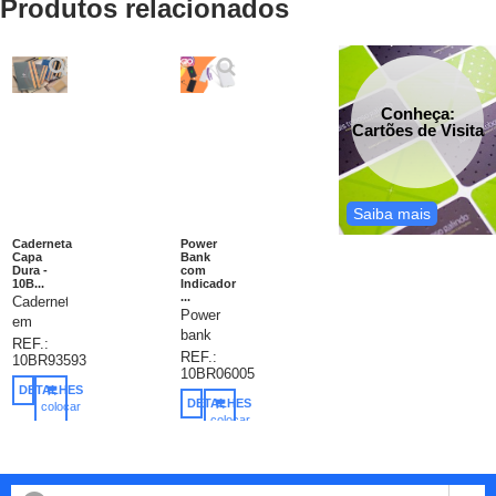
Produtos relacionados
Conheça:
Cartões de Visita
Saiba mais
Caderneta
Power
Capa
Bank
Dura -
com
10B...
Indicador
...
Caderneta
Power
em
bank
Cortiça.
REF.:
plástico
REF.:
10BR93593
Caderneta
10BR06005
de
capa
DETALHES
10.000mAh
dura.
DETALHES
colocar
com
colocar
Cortiça
no
indicadores
no
carrinho
e PU.
carrinho
led de
96
bateria
folhas
e cabos