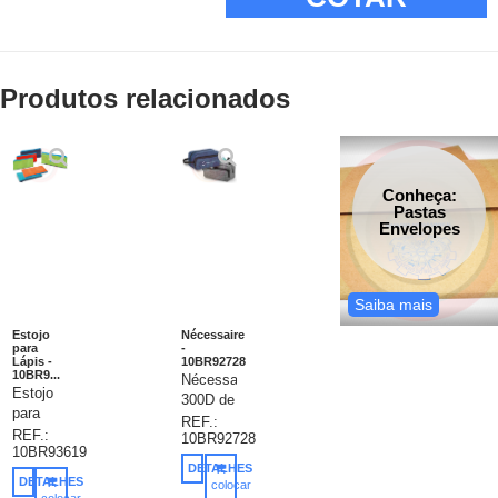
Produtos relacionados
Conheça:
Pastas
Envelopes
Saiba mais
Estojo
Nécessaire
para
-
Lápis -
10BR92728
10BR9...
Nécessaire.
Estojo
300D de
para
alta
REF.:
lápis
REF.:
10BR92728
densidade.
10BR93619
personalizados.
Com
DETALHES
Non-
pega e
DETALHES
colocar
woven:
colocar