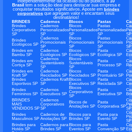
Independentemente da ocasião ou do público, a
10
Brasil
tem a solução ideal para destacar sua empresa e
conquistar resultados significativos. Aposte em
brindes
corporativos
que agregam valor e encantam seus
destinatários!
BRINDES
Cadernos
Blocos
Pastas
Ca
Brindes
Cadernos
Blocos
Pastas
Ca
Corporativos
Personalizados
Personalizados
Personalizadas
Pe
SP
SP
SP
SP
SP
Cadernos
Blocos
Pastas
Ca
Brindes
Promocionais
Promocionais
Promocionais
Pr
Ecológicos SP
SP
SP
SP
SP
Brindes em
Cadernos
Blocos
Pasta
Ca
Bambu SP
Ecológicos SP
Ecológicos SP
Ecológica SP
Ec
Cadernos
Blocos
Brindes em
Pasta
Ca
Sustentáveis
Sustentáveis
Cortiça SP
Processo SP
Re
SP
SP
Brindes em
Cadernos
Blocos
Pasta
Ca
Kraft SP
Reciclados SP
Reciclados SP
Prontuário SP
Po
Brindes
Cadernos Kraft
Blocos
Pasta
Ca
Esportivos SP
SP
Executivos SP
Reciclada SP
Ce
Blocos
Brindes
Cadernos
Pasta
Ca
Corporativos
Femininos SP
Executivos SP
Executiva SP
Br
SP
BRINDES
Cadernos
Co
Blocos de
Pasta
MAIS
Corporativos
Pe
Anotações SP
Corporativa SP
VENDIDOS SP
SP
SP
Co
Brindes
Cadernos de
Blocos para
Pasta para
Pr
Masculinos SP
Anotações SP
Brindes SP
Evento SP
SP
Brindes para
Cadernos para
Blocos para
Pasta
Co
Hotéis SP
Brindes SP
Eventos SP
Convenção SP
Ec