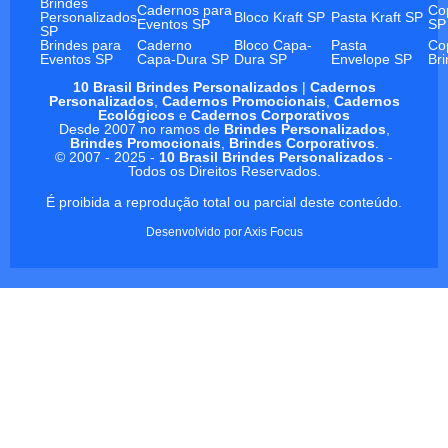
Brindes
Cadernos para
Co
Personalizados
Bloco Kraft SP
Pasta Kraft SP
Eventos SP
SP
SP
Brindes para
Caderno
Bloco Capa-
Pasta
Co
Eventos SP
Capa-Dura SP
Dura SP
Envelope SP
Br
10 Brasil Brindes Personalizados
|
Cadernos
Personalizados
,
Cadernos Promocionais
,
Cadernos
Ecológicos
e
Cadernos Corporativos
Desde 2007 no ramos de
Brindes Personalizados
,
Brindes Promocionais
,
Brindes Corporativos
.
© 2007 - 2025 -
10 Brasil Brindes Personalizados
-
Todos os Direitos Reservados.
É proibida a reprodução total ou parcial deste conteúdo.
Desenvolvido por
Axis Focus