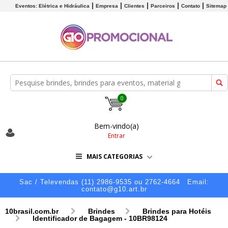
Eventos: Elétrica e Hidráulica
Empresa
Clientes
Parceiros
Contato
Sitemap
0
Bem-vindo(a)
Entrar
MAIS CATEGORIAS
Sac / Televendas (11) 2986-9535 ou 2762-4664
Email:
contato@g10.art.br
10brasil.com.br
Brindes
Brindes para Hotéis
Identificador de Bagagem - 10BR98124