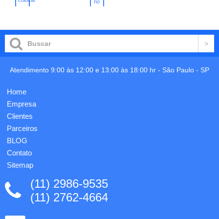
bolso
no
100
no
carrinho
frontal.
carrinho
g/m².
Interior
210 x
forrado.
110
220 x
mm.
115 x
Gravação
115
em 1
mm.
cor já
Atendimento 9:00 às 12:00 e 13:00 às 18:00 hr -
São Paulo
-
SP
Personalização
incluso.
em
transfer
Home
já
Empresa
incluso.
Clientes
Parceiros
BLOG
Contato
Sitemap
(11) 2986-9535
(11) 2762-4664