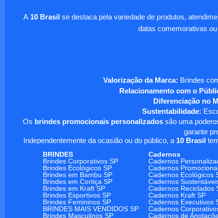
A
10 Brasil
se destaca pela variedade de produtos, atendim
datas comemorativas ou
Valorização da Marca:
Brindes com
Relacionamento com o Públi
Diferenciação no 
Sustentabilidade:
Escol
Os
brindes promocionais personalizados
são uma poderosa
garante pr
Independentemente da ocasião ou do público, a
10 Brasil
tem
BRINDES
Cadernos
Brindes Corporativos SP
Cadernos Personaliza
Brindes Ecológicos SP
Cadernos Promociona
Brindes em Bambu SP
Cadernos Ecológicos 
Brindes em Cortiça SP
Cadernos Sustentávei
Brindes em Kraft SP
Cadernos Reciclados 
Brindes Esportivos SP
Cadernos Kraft SP
Brindes Femininos SP
Cadernos Executivos 
BRINDES MAIS VENDIDOS SP
Cadernos Corporativo
Brindes Masculinos SP
Cadernos de Anotaçõ