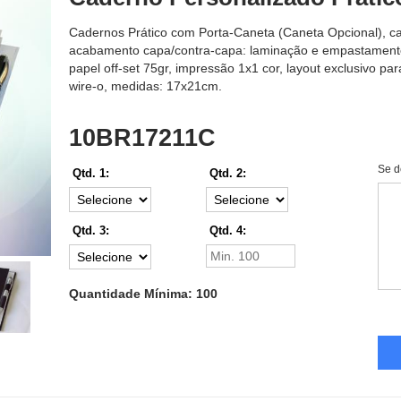
Cadernos Prático com Porta-Caneta (Caneta Opcional), ca
acabamento capa/contra-capa: laminação e empastamento,
papel off-set 75gr, impressão 1x1 cor, layout exclusivo pa
wire-o, medidas: 17x21cm.
10BR17211C
Se d
Qtd. 1:
Qtd. 2:
Qtd. 3:
Qtd. 4:
Quantidade Mínima: 100