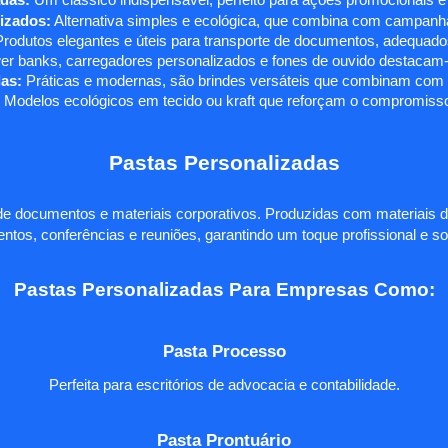
das:
Um clássico indispensável, perfeito para ações promocionais e
izados:
Alternativa simples e ecológica, que combina com campanha
rodutos elegantes e úteis para transporte de documentos, adequados
r banks, carregadores personalizados e fones de ouvido destacam-s
as:
Práticas e modernas, são brindes versáteis que combinam com q
 Modelos ecológicos em tecido ou kraft que reforçam o compromisso
Pastas Personalizadas
e documentos e materiais corporativos. Produzidas com materiais d
ntos, conferências e reuniões, garantindo um toque profissional e so
Pastas Personalizadas Para Empresas Como:
Pasta Processo
Perfeita para escritórios de advocacia e contabilidade.
Pasta Prontuário