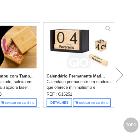
Ca
ambu com Tamp...
Calendário Permanente Mad...
lizado, saleiro em
Calendário permanente em madeira
lização a laser,
que oferece minimalismo e
0,5x8,5cm,
elegância para qualquer ambiente.
3
REF.: G15251
vidualmente em
Dividido em um par de cubos com
Saiba m
colocar no carrinho
DETALHES
colocar no carrinho
edidas da
números dos dias do mês e outr...
...
TOPO