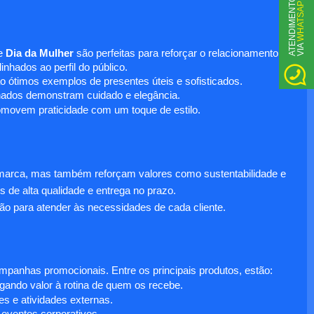
WHATSAPP
A
T
N
D
I
M
E
N
T
O
V
I
A
E
e
Dia da Mulher
são perfeitas para reforçar o relacionamento
nhados ao perfil do público.
o ótimos exemplos de presentes úteis e sofisticados.
inados demonstram cuidado e elegância.
omovem praticidade com um toque de estilo.
 marca, mas também reforçam valores como sustentabilidade e
s de alta qualidade e entrega no prazo.
ão para atender às necessidades de cada cliente.
anhas promocionais. Entre os principais produtos, estão:
egando valor à rotina de quem os recebe.
s e atividades externas.