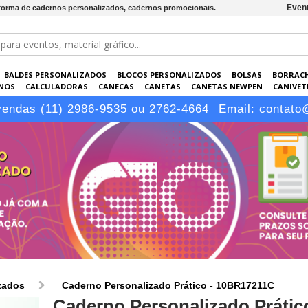
Event
a forma de cadernos personalizados, cadernos promocionais.
BALDES PERSONALIZADOS
BLOCOS PERSONALIZADOS
BOLSAS
BORRAC
NOS
CALCULADORAS
CANECAS
CANETAS
CANETAS NEWPEN
CANIVETE
POS
ELETRÔNICOS
EMBALAGENS
ESCRITÓRIO
EVENTOS
GARRAFAS P
vendas (11) 2986-9535 ou 2762-4664
Email:
contato
LÁPIS
zados
Caderno Personalizado Prático - 10BR17211C
Caderno Personalizado Prátic