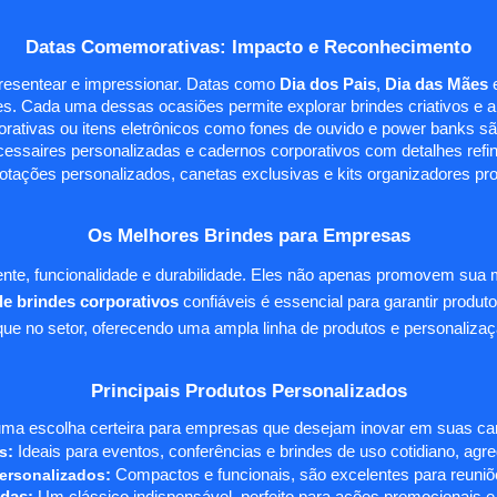
Datas Comemorativas: Impacto e Reconhecimento
presentear e impressionar. Datas como
Dia dos Pais
,
Dia das Mães
s. Cada uma dessas ocasiões permite explorar brindes criativos e ali
rativas ou itens eletrônicos como fones de ouvido e power banks sã
essaires personalizadas e cadernos corporativos com detalhes ref
tações personalizados, canetas exclusivas e kits organizadores pr
Os Melhores Brindes para Empresas
te, funcionalidade e durabilidade. Eles não apenas promovem sua
e brindes corporativos
confiáveis é essencial para garantir produto
e no setor, oferecendo uma ampla linha de produtos e personalizaç
Principais Produtos Personalizados
ma escolha certeira para empresas que desejam inovar em suas camp
s
:
Ideais para eventos, conferências e brindes de uso cotidiano, agr
ersonalizados
:
Compactos e funcionais, são excelentes para reuniõe