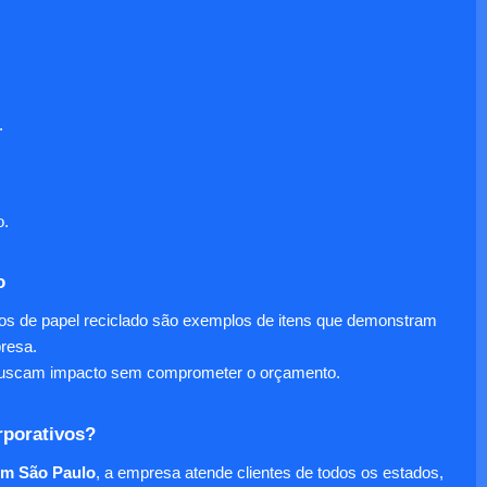
.
o.
o
nos de papel reciclado são exemplos de itens que demonstram
presa.
e buscam impacto sem comprometer o orçamento.
rporativos?
em São Paulo
, a empresa atende clientes de todos os estados,