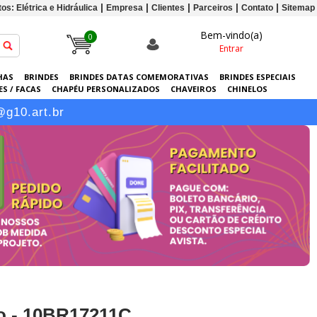
os: Elétrica e Hidráulica
Empresa
Clientes
Parceiros
Contato
Sitemap
Bem-vindo(a)
0
Entrar
HAS
BRINDES
BRINDES DATAS COMEMORATIVAS
BRINDES ESPECIAIS
S / FACAS
CHAPÉU PERSONALIZADOS
CHAVEIROS
CHINELOS
ERSONALIZADAS
GRÁFICA
GUARDA-CHUVAS
KITS
LANÇAMENTOS
@g10.art.br
o - 10BR17211C