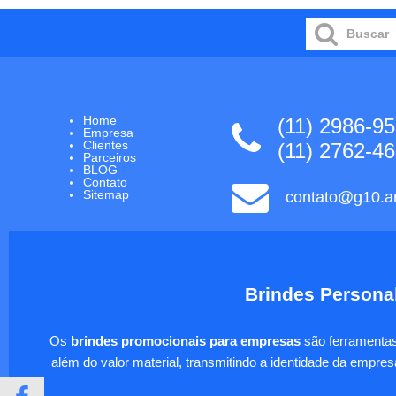
Home
(11) 2986-9
Empresa
Clientes
(11) 2762-4
Parceiros
BLOG
Contato
Sitemap
contato@g10.ar
Brindes Personal
Os
brindes promocionais para empresas
são ferramentas 
além do valor material, transmitindo a identidade da empre