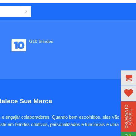
G10 Brindes
rtalece Sua Marca
O
R
Ç
A
M
E
N
T
O
P
R
Á
T
I
C
O
es e engajar colaboradores. Quando bem escolhidos, eles vão
tir em brindes criativos, personalizados e funcionais é uma