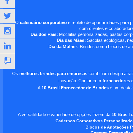
O
calendário corporativo
é repleto de oportunidades para 
com clientes e colaboradore
Dia dos Pais:
Mochilas personalizadas, pastas corpo
Dia das Mães:
Sacolas ecológicas, néc
Dia da Mulher:
Brindes como blocos de ano
Os
melhores brindes para empresas
combinam design atraen
inovação. Contar com
fornecedores d
A
10 Brasil Fornecedor de Brindes
é um destaqu
A versatilidade e variedade de opções fazem da
10 Brasil
u
Cadernos Corporativos Personalizado
Blocos de Anotações P