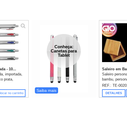
Conheça:
Canetas para
Tablet
da - 10...
Saleiro em B
da, importada,
Saleiro persona
co prata,
bambu, persona
 na parte
medidas: 11x1
REF.: TE-0020
tão de
embalado Indi
Saiba mais
locar no carrinho
DETALHES
dos e apoio em
caixa preta, m
embalagem: 11x