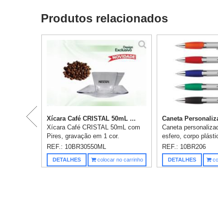
Produtos relacionados
Xícara Café CRISTAL 50mL ...
Caneta Personaliza
Xícara Café CRISTAL 50mL com
Caneta personaliza
Pires, gravação em 1 cor.
esfero, corpo plásti
detalhe em acrílico
REF.: 10BR30550ML
REF.: 10BR206
superior, clipe e bo
DETALHES
colocar no carrinho
DETALHES
co
acionamento croma
borr...