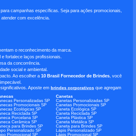
para campanhas específicas. Seja para ações promocionais,
 atender com excelência.
umentam o reconhecimento da marca.
 fortalece laços profissionais.
sa da concorrência.
dade social e ambiental.
mpacto. Ao escolher a
10 Brasil Fornecedor de Brindes
, você
 impecável.
significativos. Aposte em
brindes corporativos
que agregam
anecas
Canetas
necas Personalizadas SP
Canetas Personalizadas SP
necas Promocionais SP
Canetas Promocionais SP
necas Ecológicas SP
Caneta Ecológica SP
neca Reciclada SP
Caneta Reciclada SP
neca Porcelana SP
Caneta Plástica SP
aneca Cerâmica SP
Caneta Metálica SP
neca para Brindes SP
Caneta para Brindes SP
po Personalizado SP
Lápis Personalizado SP
po Promocional SP
Lápis Promocional SP