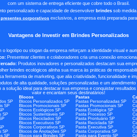
com um sistema de entrega eficiente que cobre todo o Brasil.
ento personalizado e capacidade de desenvolver
brindes
sob medida 
presentes corporativos
exclusivos, a empresa está preparada para
Vantagens de Investir em Brindes Personalizados
 o logotipo ou slogan da empresa reforçam a identidade visual e a
co:
Presentear clientes e colaboradores cria uma conexão emocional e
Mercado:
Produtos inovadores e personalizados destacam sua empre
her brindes ecológicos alinha sua marca às práticas de responsabili
 ferramenta de marketing, que alia criatividade, funcionalidade e i
odutos de alta qualidade, soluções personalizadas e um atendimento
 a solução ideal para destacar sua empresa e conquistar resultados 
valor e encantam seus destinatários!
Blocos
Pastas
C
dos SP
Blocos Personalizados SP
Pastas Personalizadas SP
Ca
is SP
Blocos Promocionais SP
Pastas Promocionais SP
Ca
SP
Blocos Ecológicos SP
Pasta Ecológica SP
Ca
s SP
Blocos Sustentáveis SP
Pasta Processo SP
Ca
SP
Blocos Reciclados SP
Pasta Prontuário SP
Ca
Blocos Executivos SP
Pasta Reciclada SP
C
SP
Blocos Corporativos SP
Pasta Executiva SP
Ca
s SP
Blocos de Anotações SP
Pasta Corporativa SP
Co
es SP
Blocos para Brindes SP
Pasta para Evento SP
Co