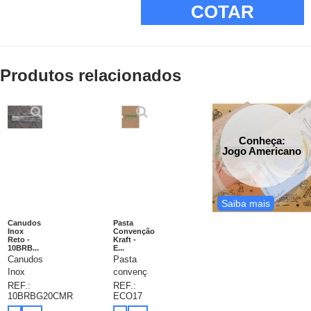
COTAR
Produtos relacionados
Conheça:
Jogo Americano
Saiba mais
Canudos
Pasta
Inox
Convenção
Reto -
Kraft -
10BRB...
E...
Canudos
Pasta
Inox
convenção
Reto,
em
REF.:
REF.:
10BRBG20CMR
ECO17
Leve
papel
sempre
kraft