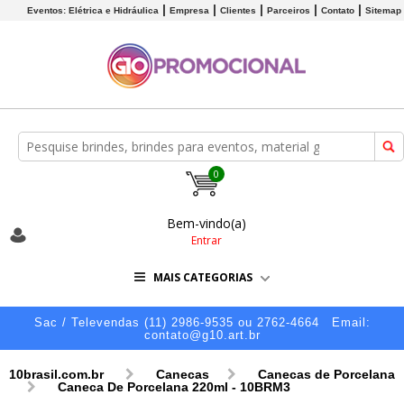
Eventos: Elétrica e Hidráulica
Empresa
Clientes
Parceiros
Contato
Sitemap
0
Bem-vindo(a)
Entrar
MAIS CATEGORIAS
Sac / Televendas (11) 2986-9535 ou 2762-4664
Email:
contato@g10.art.br
10brasil.com.br
Canecas
Canecas de Porcelana
Caneca De Porcelana 220ml - 10BRM3