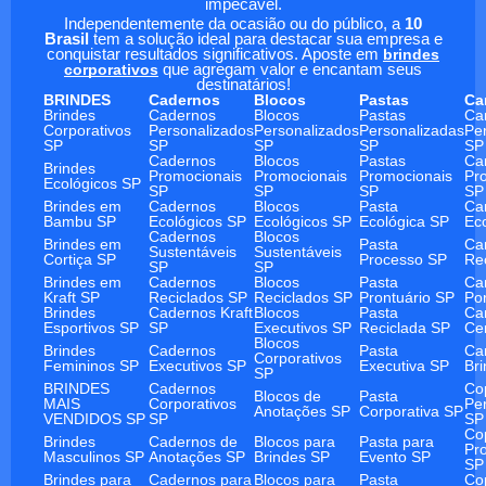
impecável.
Independentemente da ocasião ou do público, a
10
Brasil
tem a solução ideal para destacar sua empresa e
conquistar resultados significativos. Aposte em
brindes
corporativos
que agregam valor e encantam seus
destinatários!
BRINDES
Cadernos
Blocos
Pastas
Ca
Brindes
Cadernos
Blocos
Pastas
Ca
Corporativos
Personalizados
Personalizados
Personalizadas
Pe
SP
SP
SP
SP
SP
Cadernos
Blocos
Pastas
Ca
Brindes
Promocionais
Promocionais
Promocionais
Pr
Ecológicos SP
SP
SP
SP
SP
Brindes em
Cadernos
Blocos
Pasta
Ca
Bambu SP
Ecológicos SP
Ecológicos SP
Ecológica SP
Ec
Cadernos
Blocos
Brindes em
Pasta
Ca
Sustentáveis
Sustentáveis
Cortiça SP
Processo SP
Re
SP
SP
Brindes em
Cadernos
Blocos
Pasta
Ca
Kraft SP
Reciclados SP
Reciclados SP
Prontuário SP
Po
Brindes
Cadernos Kraft
Blocos
Pasta
Ca
Esportivos SP
SP
Executivos SP
Reciclada SP
Ce
Blocos
Brindes
Cadernos
Pasta
Ca
Corporativos
Femininos SP
Executivos SP
Executiva SP
Br
SP
BRINDES
Cadernos
Co
Blocos de
Pasta
MAIS
Corporativos
Pe
Anotações SP
Corporativa SP
VENDIDOS SP
SP
SP
Co
Brindes
Cadernos de
Blocos para
Pasta para
Pr
Masculinos SP
Anotações SP
Brindes SP
Evento SP
SP
Brindes para
Cadernos para
Blocos para
Pasta
Co