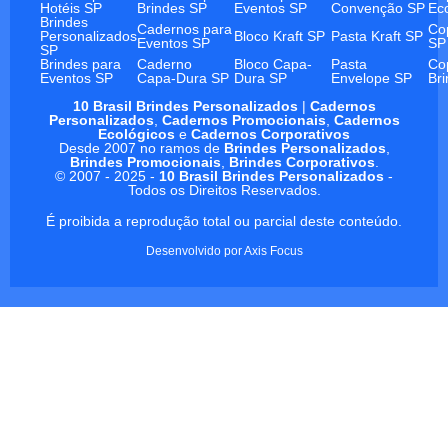
Hotéis SP
Brindes SP
Eventos SP
Convenção SP
Ec
Brindes
Cadernos para
Co
Personalizados
Bloco Kraft SP
Pasta Kraft SP
Eventos SP
SP
SP
Brindes para
Caderno
Bloco Capa-
Pasta
Co
Eventos SP
Capa-Dura SP
Dura SP
Envelope SP
Br
10 Brasil Brindes Personalizados
|
Cadernos
Personalizados
,
Cadernos Promocionais
,
Cadernos
Ecológicos
e
Cadernos Corporativos
Desde 2007 no ramos de
Brindes Personalizados
,
Brindes Promocionais
,
Brindes Corporativos
.
© 2007 - 2025 -
10 Brasil Brindes Personalizados
-
Todos os Direitos Reservados.
É proibida a reprodução total ou parcial deste conteúdo.
Desenvolvido por
Axis Focus