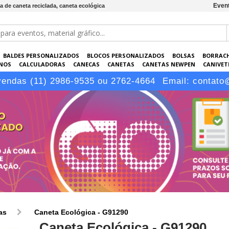
Event
a de caneta reciclada, caneta ecológica
BALDES PERSONALIZADOS
BLOCOS PERSONALIZADOS
BOLSAS
BORRAC
NOS
CALCULADORAS
CANECAS
CANETAS
CANETAS NEWPEN
CANIVETE
POS
ELETRÔNICOS
EMBALAGENS
ESCRITÓRIO
EVENTOS
GARRAFAS P
vendas (11) 2986-9535 ou 2762-4664
Email:
contato
LÁPIS
as
Caneta Ecológica - G91290
Caneta Ecológica - G91290