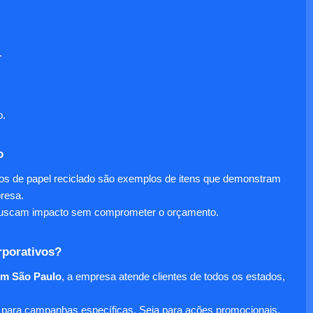
.
o.
o
nos de papel reciclado são exemplos de itens que demonstram
presa.
e buscam impacto sem comprometer o orçamento.
rporativos?
em São Paulo
, a empresa atende clientes de todos os estados,
para campanhas específicas. Seja para ações promocionais,