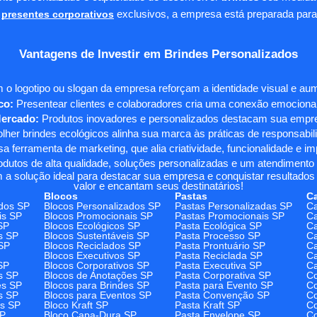
presentes corporativos
exclusivos, a empresa está preparada para
Vantagens de Investir em Brindes Personalizados
 o logotipo ou slogan da empresa reforçam a identidade visual e a
co:
Presentear clientes e colaboradores cria uma conexão emocional e
Mercado:
Produtos inovadores e personalizados destacam sua empre
her brindes ecológicos alinha sua marca às práticas de responsabili
 ferramenta de marketing, que alia criatividade, funcionalidade e i
odutos de alta qualidade, soluções personalizadas e um atendimento
 a solução ideal para destacar sua empresa e conquistar resultados 
valor e encantam seus destinatários!
Blocos
Pastas
C
dos SP
Blocos Personalizados SP
Pastas Personalizadas SP
Ca
is SP
Blocos Promocionais SP
Pastas Promocionais SP
Ca
SP
Blocos Ecológicos SP
Pasta Ecológica SP
Ca
s SP
Blocos Sustentáveis SP
Pasta Processo SP
Ca
SP
Blocos Reciclados SP
Pasta Prontuário SP
Ca
Blocos Executivos SP
Pasta Reciclada SP
C
SP
Blocos Corporativos SP
Pasta Executiva SP
Ca
s SP
Blocos de Anotações SP
Pasta Corporativa SP
Co
es SP
Blocos para Brindes SP
Pasta para Evento SP
Co
s SP
Blocos para Eventos SP
Pasta Convenção SP
Co
os SP
Bloco Kraft SP
Pasta Kraft SP
Co
SP
Bloco Capa-Dura SP
Pasta Envelope SP
Co