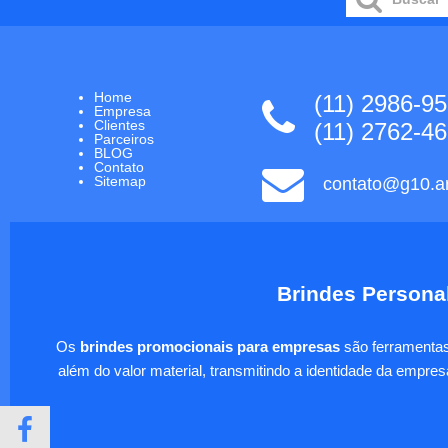
Home
(11) 2986-9
Empresa
Clientes
(11) 2762-4
Parceiros
BLOG
Contato
Sitemap
contato@g10.ar
Brindes Personal
Os
brindes promocionais para empresas
são ferramentas 
além do valor material, transmitindo a identidade da empre