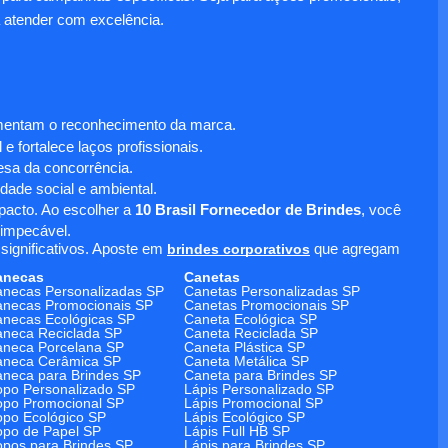
 atender com excelência.
umentam o reconhecimento da marca.
 fortalece laços profissionais.
sa da concorrência.
dade social e ambiental.
mpacto. Ao escolher a
10 Brasil Fornecedor de Brindes
, você
 impecável.
significativos. Aposte em
brindes corporativos
que agregam
anecas
Canetas
necas Personalizadas SP
Canetas Personalizadas SP
necas Promocionais SP
Canetas Promocionais SP
necas Ecológicas SP
Caneta Ecológica SP
neca Reciclada SP
Caneta Reciclada SP
neca Porcelana SP
Caneta Plástica SP
aneca Cerâmica SP
Caneta Metálica SP
neca para Brindes SP
Caneta para Brindes SP
po Personalizado SP
Lápis Personalizado SP
po Promocional SP
Lápis Promocional SP
po Ecológico SP
Lápis Ecológico SP
po de Papel SP
Lápis Full HB SP
pos para Brindes SP
Lápis para Brindes SP