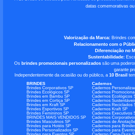
datas comemorativas ou
Valorização da Marca:
Brindes com
Relacionamento com o Públi
Diferenciação no 
Sustentabilidade:
Escol
Os
brindes promocionais personalizados
são uma poderosa
garante pr
Independentemente da ocasião ou do público, a
10 Brasil
tem
BRINDES
Cadernos
Brindes Corporativos SP
Cadernos Personaliza
Brindes Ecológicos SP
Cadernos Promociona
Brindes em Bambu SP
Cadernos Ecológicos 
Brindes em Cortiça SP
Cadernos Sustentávei
Brindes em Kraft SP
Cadernos Reciclados 
Brindes Esportivos SP
Cadernos Kraft SP
Brindes Femininos SP
Cadernos Executivos 
BRINDES MAIS VENDIDOS SP
Cadernos Corporativo
Brindes Masculinos SP
Cadernos de Anotaçõ
Brindes para Hotéis SP
Cadernos para Brinde
Brindes Personalizados SP
Cadernos para Event
Brindes para Eventos SP
Caderno Capa-Dura 