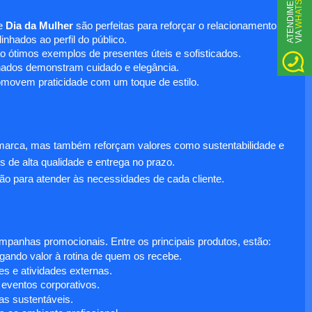
WHATSAPP
A
T
N
D
I
M
E
N
T
O
V
I
A
e
Dia da Mulher
são perfeitas para reforçar o relacionamento
E
nhados ao perfil do público.
o ótimos exemplos de presentes úteis e sofisticados.
inados demonstram cuidado e elegância.
omovem praticidade com um toque de estilo.
 marca, mas também reforçam valores como sustentabilidade e
s de alta qualidade e entrega no prazo.
ão para atender às necessidades de cada cliente.
anhas promocionais. Entre os principais produtos, estão:
egando valor à rotina de quem os recebe.
s e atividades externas.
 eventos corporativos.
s sustentáveis.