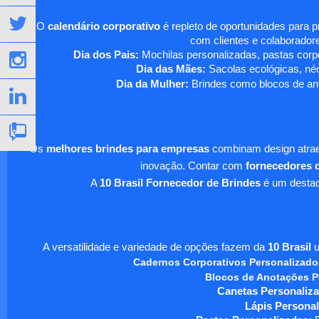
O
calendário corporativo
é repleto de oportunidades para 
com clientes e colaboradore
Dia dos Pais:
Mochilas personalizadas, pastas corpo
Dia das Mães:
Sacolas ecológicas, néc
Dia da Mulher:
Brindes como blocos de ano
Os
melhores brindes para empresas
combinam design atraen
inovação. Contar com
fornecedores d
A
10 Brasil Fornecedor de Brindes
é um destaqu
A versatilidade e variedade de opções fazem da
10 Brasil
u
Cadernos Corporativos Personalizado
Blocos de Anotações P
Canetas Personaliza
Lápis Personal