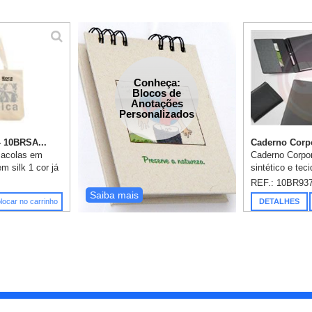
Conheça:
Blocos de
Anotações
Personalizados
- 10BRSA...
Caderno Corpor
sacolas em
Caderno Corpor
m silk 1 cor já
sintético e tec
43x55cm.
Capa com fech
REF.: 10BR93
exterior. Cade
Saiba mais
locar no carrinho
DETALHES
80 folhas não p