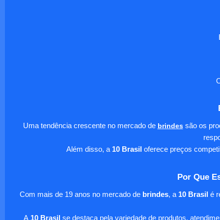
O
Uma tendência crescente no mercado de
brindes
são os pro
respo
Além disso, a
10 Brasil
oferece preços competi
Por Que Es
Com mais de 19 anos no mercado de
brindes
, a
10 Brasil
é r
A
10 Brasil
se destaca pela variedade de produtos, atendim