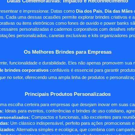
Datas Comemorativas: Impacto e Reconhecimento
presentear e impressionar. Datas como
Dia dos Pais
,
Dia das Mães
s. Cada uma dessas ocasiões permite explorar brindes criativos e ali
rativas ou itens eletrônicos como fones de ouvido e power banks sã
essaires personalizadas e cadernos corporativos com detalhes ref
tações personalizados, canetas exclusivas e kits organizadores pr
Os Melhores Brindes para Empresas
te, funcionalidade e durabilidade. Eles não apenas promovem sua
e brindes corporativos
confiáveis é essencial para garantir produto
e no setor, oferecendo uma ampla linha de produtos e personalizaç
Principais Produtos Personalizados
ma escolha certeira para empresas que desejam inovar em suas camp
s
:
Ideais para eventos, conferências e brindes de uso cotidiano, agr
ersonalizados
:
Compactos e funcionais, são excelentes para reuniõe
das:
Um clássico indispensável, perfeito para ações promocionais e
izados:
Alternativa simples e ecológica, que combina com campanha