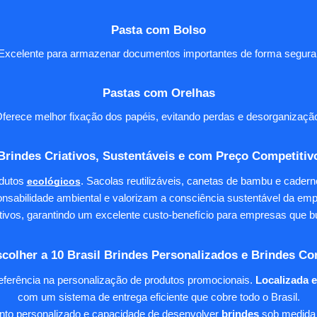
Pasta com Bolso
Excelente para armazenar documentos importantes de forma segura
Pastas com Orelhas
ferece melhor fixação dos papéis, evitando perdas e desorganizaçã
Brindes Criativos, Sustentáveis e com Preço Competitiv
dutos
ecológicos
. Sacolas reutilizáveis, canetas de bambu e cader
nsabilidade ambiental e valorizam a consciência sustentável da em
tivos, garantindo um excelente custo-benefício para empresas qu
colher a 10 Brasil Brindes Personalizados e Brindes Co
eferência na personalização de produtos promocionais.
Localizada 
com um sistema de entrega eficiente que cobre todo o Brasil.
ento personalizado e capacidade de desenvolver
brindes
sob medida 