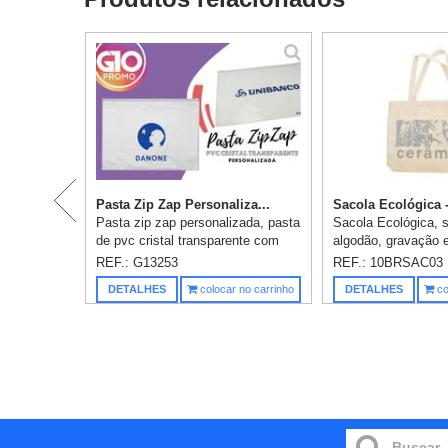
Pasta Zip Zap Personaliza...
Sacola Ecológica 
Pasta zip zap personalizada, pasta
Sacola Ecológica, 
de pvc cristal transparente com
algodão, gravação e
fechamento zip zap. OBS.: Para
incluso, medidas: 
REF.: G13253
REF.: 10BRSAC03
prolongar a vida útil do material
DETALHES
colocar no carrinho
DETALHES
co
pvc, atente-se as condi...