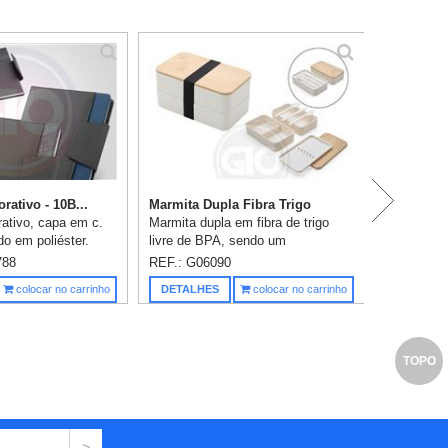
Ca
ativo - 10B...
Marmita Dupla Fibra Trigo
ativo, capa em c.
Marmita dupla em fibra de trigo
ido em poliéster.
livre de BPA, sendo um
o magnético e bolso
compartimento de 600ml com
788
REF.: G06090
rno removível com
tampa de bambu e outro
Saiba m
colocar no carrinho
DETALHES
colocar no carrinho
autadas. C...
compartimento de 500ml com
suporte para talheres d...
TOPO