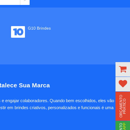
G10 Brindes
rtalece Sua Marca
O
R
Ç
A
M
E
N
T
O
P
R
Á
T
I
C
es e engajar colaboradores. Quando bem escolhidos, eles vão
O
tir em brindes criativos, personalizados e funcionais é uma