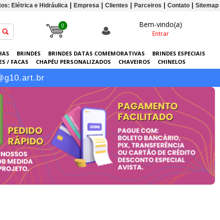
os: Elétrica e Hidráulica
Empresa
Clientes
Parceiros
Contato
Sitemap
Bem-vindo(a)
0
Entrar
HAS
BRINDES
BRINDES DATAS COMEMORATIVAS
BRINDES ESPECIAIS
S / FACAS
CHAPÉU PERSONALIZADOS
CHAVEIROS
CHINELOS
ERSONALIZADAS
GRÁFICA
GUARDA-CHUVAS
KITS
LANÇAMENTOS
@g10.art.br