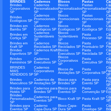
BRINDES
Cadernos
Blocos
Pastas
Ca
Brindes
Cadernos
Blocos
Pastas
Ca
Corporativos
Personalizados
Personalizados
Personalizadas
Pe
SP
SP
SP
SP
SP
Cadernos
Blocos
Pastas
Ca
Brindes
Promocionais
Promocionais
Promocionais
Pr
Ecológicos SP
SP
SP
SP
SP
Brindes em
Cadernos
Blocos
Pasta
Ca
Bambu SP
Ecológicos SP
Ecológicos SP
Ecológica SP
Ec
Cadernos
Blocos
Brindes em
Pasta
Ca
Sustentáveis
Sustentáveis
Cortiça SP
Processo SP
Re
SP
SP
Brindes em
Cadernos
Blocos
Pasta
Ca
Kraft SP
Reciclados SP
Reciclados SP
Prontuário SP
Po
Brindes
Cadernos Kraft
Blocos
Pasta
Ca
Esportivos SP
SP
Executivos SP
Reciclada SP
Ce
Blocos
Brindes
Cadernos
Pasta
Ca
Corporativos
Femininos SP
Executivos SP
Executiva SP
Br
SP
BRINDES
Cadernos
Co
Blocos de
Pasta
MAIS
Corporativos
Pe
Anotações SP
Corporativa SP
VENDIDOS SP
SP
SP
Co
Brindes
Cadernos de
Blocos para
Pasta para
Pr
Masculinos SP
Anotações SP
Brindes SP
Evento SP
SP
Brindes para
Cadernos para
Blocos para
Pasta
Co
Hotéis SP
Brindes SP
Eventos SP
Convenção SP
Ec
Brindes
Cadernos para
Co
Personalizados
Bloco Kraft SP
Pasta Kraft SP
Eventos SP
SP
SP
Brindes para
Caderno
Bloco Capa-
Pasta
Co
Eventos SP
Capa-Dura SP
Dura SP
Envelope SP
Br