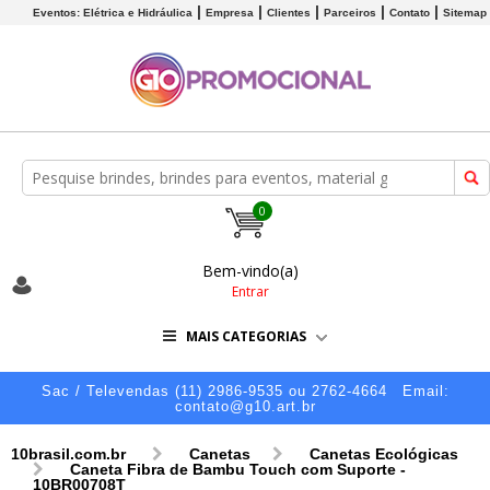
Eventos: Elétrica e Hidráulica
Empresa
Clientes
Parceiros
Contato
Sitemap
0
Bem-vindo(a)
Entrar
MAIS CATEGORIAS
Sac / Televendas (11) 2986-9535 ou 2762-4664
Email:
contato@g10.art.br
10brasil.com.br
Canetas
Canetas Ecológicas
Caneta Fibra de Bambu Touch com Suporte -
10BR00708T