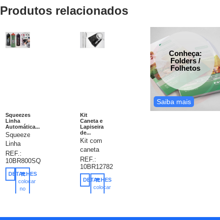
Produtos relacionados
Conheça:
Folders /
Folhetos
Saiba mais
Squeezes
Kit
Linha
Caneta e
Automática...
Lapiseira
de...
Squeezes
Kit com
Linha
caneta
Automática
REF.:
e
REF.:
10BR800SQ
800ml.
10BR12782
lapiseira
Sistema
DETALHES
de
revolucionário
DETALHES
colocar
metal
colocar
de
no
brilhante
no
carrinho
tampa
carrinho
e
patenteado.
xadrez
A tampa