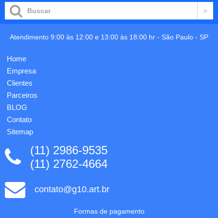
em
com
estojo
válvula
de papel
automática
resistente.
é
Uma
Atendimento 9:00 às 12:00 e 13:00 às 18:00 hr -
São Paulo
-
SP
produzida
gravação
através
já
de um
Home
inclusa.
sistema
Empresa
complexo
dese...
Clientes
Parceiros
BLOG
Contato
Sitemap
(11) 2986-9535
(11) 2762-4664
contato@g10.art.br
Formas de pagamento