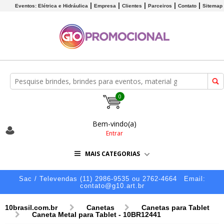
Eventos: Elétrica e Hidráulica
Empresa
Clientes
Parceiros
Contato
Sitemap
0
Bem-vindo(a)
Entrar
MAIS CATEGORIAS
Sac / Televendas (11) 2986-9535 ou 2762-4664
Email:
contato@g10.art.br
10brasil.com.br
Canetas
Canetas para Tablet
Caneta Metal para Tablet - 10BR12441