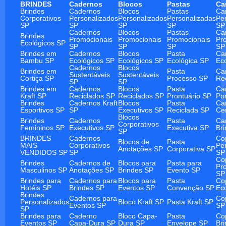
BRINDES
Cadernos
Blocos
Pastas
Ca
Brindes
Cadernos
Blocos
Pastas
Ca
Corporativos
Personalizados
Personalizados
Personalizadas
Pe
SP
SP
SP
SP
SP
Cadernos
Blocos
Pastas
Ca
Brindes
Promocionais
Promocionais
Promocionais
Pr
Ecológicos SP
SP
SP
SP
SP
Brindes em
Cadernos
Blocos
Pasta
Ca
Bambu SP
Ecológicos SP
Ecológicos SP
Ecológica SP
Ec
Cadernos
Blocos
Brindes em
Pasta
Ca
Sustentáveis
Sustentáveis
Cortiça SP
Processo SP
Re
SP
SP
Brindes em
Cadernos
Blocos
Pasta
Ca
Kraft SP
Reciclados SP
Reciclados SP
Prontuário SP
Po
Brindes
Cadernos Kraft
Blocos
Pasta
Ca
Esportivos SP
SP
Executivos SP
Reciclada SP
Ce
Blocos
Brindes
Cadernos
Pasta
Ca
Corporativos
Femininos SP
Executivos SP
Executiva SP
Br
SP
BRINDES
Cadernos
Co
Blocos de
Pasta
MAIS
Corporativos
Pe
Anotações SP
Corporativa SP
VENDIDOS SP
SP
SP
Co
Brindes
Cadernos de
Blocos para
Pasta para
Pr
Masculinos SP
Anotações SP
Brindes SP
Evento SP
SP
Brindes para
Cadernos para
Blocos para
Pasta
Co
Hotéis SP
Brindes SP
Eventos SP
Convenção SP
Ec
Brindes
Cadernos para
Co
Personalizados
Bloco Kraft SP
Pasta Kraft SP
Eventos SP
SP
SP
Brindes para
Caderno
Bloco Capa-
Pasta
Co
Eventos SP
Capa-Dura SP
Dura SP
Envelope SP
Br