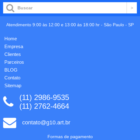
plástico
dupla,
transparente
tampa
com
com
três
sistema
detalhes
anti
Atendimento 9:00 às 12:00 e 13:00 às 18:00 hr -
São Paulo
-
SP
ovais na
derrame
lateral e
e
Home
tampa
antideslizante
branca,
na
Empresa
no
base.
Clientes
centro
Capacidade
Parceiros
da
até 470
tampa...
ml.
BLOG
Food
Contato
grade...
Sitemap
(11) 2986-9535
(11) 2762-4664
contato@g10.art.br
Formas de pagamento