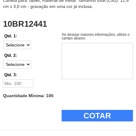
Caneta para Tablet, material de metal. Tamanho total (CxD): 12,5
cm x 3,0 cm - gravação em uma cor já inclusa.
10BR12441
Se desejar maiores informações, utilize o
Qtd. 1:
campo abaixo:
Qtd. 2:
Qtd. 3:
Quantidade Mínima: 100
COTAR