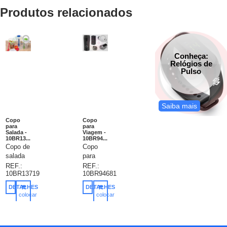
Produtos relacionados
Conheça:
Relógios de
Pulso
Saiba mais
Copo
Copo
para
para
Salada -
Viagem -
10BR13...
10BR94...
Copo de
Copo
salada
para
850ml
viagem
REF.:
REF.:
10BR13719
10BR94681
com
personalizado.
garfo e
Aço
DETALHES
DETALHES
compartimento
inox e
colocar
colocar
para
PP.
no
no
carrinho
carrinho
molho.
Com
Copo
parede