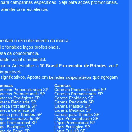
para campanhas específicas. Seja para ações promocionais,
 atender com excelência.
umentam o reconhecimento da marca.
 fortalece laços profissionais.
sa da concorrência.
dade social e ambiental.
mpacto. Ao escolher a
10 Brasil Fornecedor de Brindes
, você
 impecável.
significativos. Aposte em
brindes corporativos
que agregam
anecas
Canetas
necas Personalizadas SP
Canetas Personalizadas SP
necas Promocionais SP
Canetas Promocionais SP
necas Ecológicas SP
Caneta Ecológica SP
neca Reciclada SP
Caneta Reciclada SP
neca Porcelana SP
Caneta Plástica SP
aneca Cerâmica SP
Caneta Metálica SP
neca para Brindes SP
Caneta para Brindes SP
po Personalizado SP
Lápis Personalizado SP
po Promocional SP
Lápis Promocional SP
po Ecológico SP
Lápis Ecológico SP
po de Papel SP
Lápis Full HB SP