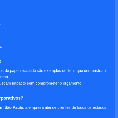
.
o.
o
nos de papel reciclado são exemplos de itens que demonstram
presa.
e buscam impacto sem comprometer o orçamento.
rporativos?
em São Paulo
, a empresa atende clientes de todos os estados,