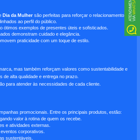
WHATSAPP
A
T
N
D
I
M
E
N
T
O
V
I
A
e
Dia da Mulher
são perfeitas para reforçar o relacionamento
E
nhados ao perfil do público.
o ótimos exemplos de presentes úteis e sofisticados.
inados demonstram cuidado e elegância.
omovem praticidade com um toque de estilo.
 marca, mas também reforçam valores como sustentabilidade e
s de alta qualidade e entrega no prazo.
ão para atender às necessidades de cada cliente.
anhas promocionais. Entre os principais produtos, estão:
egando valor à rotina de quem os recebe.
s e atividades externas.
 eventos corporativos.
s sustentáveis.