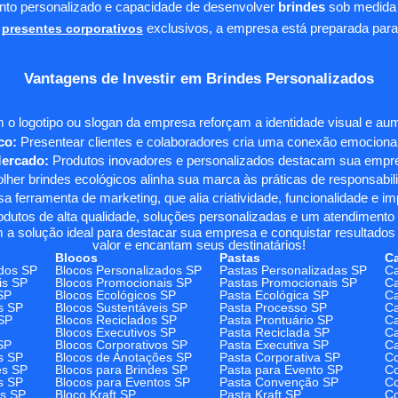
ento personalizado e capacidade de desenvolver
brindes
sob medida 
presentes corporativos
exclusivos, a empresa está preparada para
Vantagens de Investir em Brindes Personalizados
 o logotipo ou slogan da empresa reforçam a identidade visual e a
co:
Presentear clientes e colaboradores cria uma conexão emocional e
Mercado:
Produtos inovadores e personalizados destacam sua empre
her brindes ecológicos alinha sua marca às práticas de responsabili
 ferramenta de marketing, que alia criatividade, funcionalidade e i
odutos de alta qualidade, soluções personalizadas e um atendimento
 a solução ideal para destacar sua empresa e conquistar resultados 
valor e encantam seus destinatários!
Blocos
Pastas
C
dos SP
Blocos Personalizados SP
Pastas Personalizadas SP
Ca
is SP
Blocos Promocionais SP
Pastas Promocionais SP
Ca
SP
Blocos Ecológicos SP
Pasta Ecológica SP
Ca
s SP
Blocos Sustentáveis SP
Pasta Processo SP
Ca
SP
Blocos Reciclados SP
Pasta Prontuário SP
Ca
Blocos Executivos SP
Pasta Reciclada SP
C
SP
Blocos Corporativos SP
Pasta Executiva SP
Ca
s SP
Blocos de Anotações SP
Pasta Corporativa SP
Co
es SP
Blocos para Brindes SP
Pasta para Evento SP
Co
s SP
Blocos para Eventos SP
Pasta Convenção SP
Co
os SP
Bloco Kraft SP
Pasta Kraft SP
Co