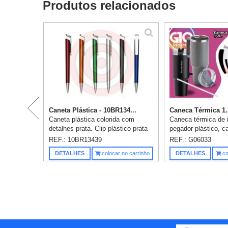
Produtos relacionados
Caneta Plástica - 10BR134...
Caneca Térmica 1.2
Caneta plástica colorida com
Caneca térmica de
detalhes prata. Clip plástico prata
pegador plástico, c
com detalhe vazado. Aciona por
700ml. Material liv
REF.: 10BR13439
REF.: G06033
clique. Gravação em 1 cor já
Gravação já incluso
DETALHES
colocar no carrinho
DETALHES
co
incluso.