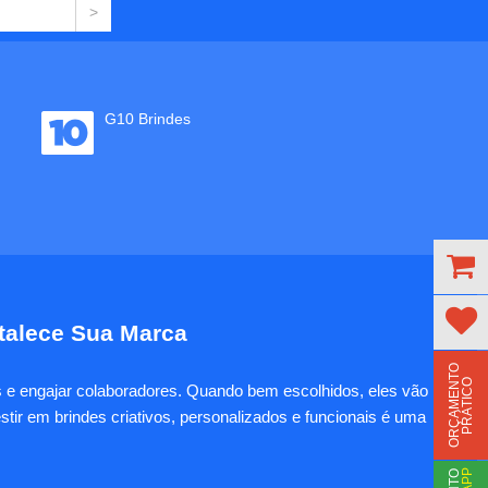
G10 Brindes
rtalece Sua Marca
O
R
Ç
A
M
E
N
T
O
P
R
Á
T
I
C
O
es e engajar colaboradores. Quando bem escolhidos, eles vão
tir em brindes criativos, personalizados e funcionais é uma