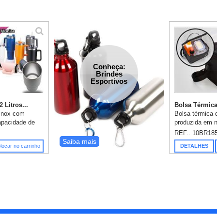
Conheça:
Brindes
Esportivos
 Litros...
Bolsa Térmica
 inox com
Bolsa térmica d
apacidade de
produzida em n
re de BPA. 1
15cm x 24,2c
REF.: 10BR18
.
personalização 
Saiba mais
locar no carrinho
DETALHES