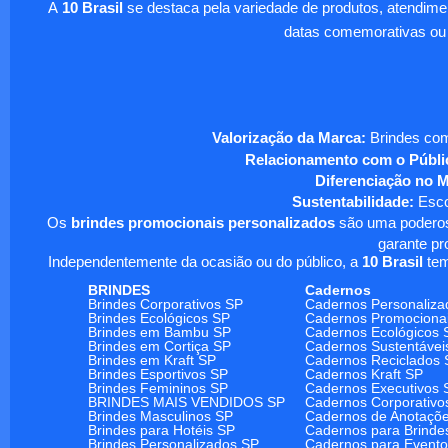
A
10 Brasil
se destaca pela variedade de produtos, atendim
datas comemorativas ou
Valorização da Marca:
Brindes com
Relacionamento com o Públi
Diferenciação no 
Sustentabilidade:
Escol
Os
brindes promocionais personalizados
são uma poderosa
garante pr
Independentemente da ocasião ou do público, a
10 Brasil
tem
BRINDES
Cadernos
Brindes Corporativos SP
Cadernos Personaliza
Brindes Ecológicos SP
Cadernos Promociona
Brindes em Bambu SP
Cadernos Ecológicos 
Brindes em Cortiça SP
Cadernos Sustentávei
Brindes em Kraft SP
Cadernos Reciclados 
Brindes Esportivos SP
Cadernos Kraft SP
Brindes Femininos SP
Cadernos Executivos 
BRINDES MAIS VENDIDOS SP
Cadernos Corporativo
Brindes Masculinos SP
Cadernos de Anotaçõ
Brindes para Hotéis SP
Cadernos para Brinde
Brindes Personalizados SP
Cadernos para Event