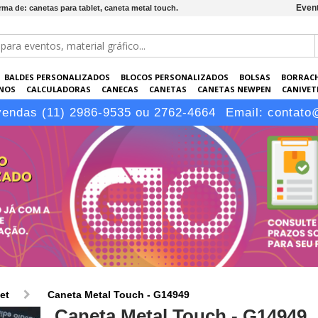
Event
ma de: canetas para tablet, caneta metal touch.
BALDES PERSONALIZADOS
BLOCOS PERSONALIZADOS
BOLSAS
BORRAC
NOS
CALCULADORAS
CANECAS
CANETAS
CANETAS NEWPEN
CANIVETE
POS
ELETRÔNICOS
EMBALAGENS
ESCRITÓRIO
EVENTOS
GARRAFAS P
vendas (11) 2986-9535 ou 2762-4664
Email:
contato
LÁPIS
et
Caneta Metal Touch - G14949
Caneta Metal Touch - G14949