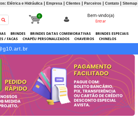
os: Elétrica e Hidráulica
Empresa
Clientes
Parceiros
Contato
Sitemap
Bem-vindo(a)
0
Entrar
HAS
BRINDES
BRINDES DATAS COMEMORATIVAS
BRINDES ESPECIAIS
S / FACAS
CHAPÉU PERSONALIZADOS
CHAVEIROS
CHINELOS
ERSONALIZADAS
GRÁFICA
GUARDA-CHUVAS
KITS
LANÇAMENTOS
@g10.art.br