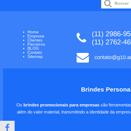
Home
(11) 2986-9
Empresa
Clientes
(11) 2762-4
Parceiros
BLOG
Contato
Sitemap
contato@g10.ar
Brindes Personal
Os
brindes promocionais para empresas
são ferramentas 
além do valor material, transmitindo a identidade da empre