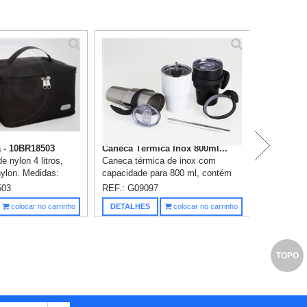
 - 10BR18503
Caneca Térmica Inox 800ml...
e nylon 4 litros,
Caneca térmica de inox com
ylon. Medidas:
capacidade para 800 ml, contém
m x 16cm. Uma
duas tampas, sendo uma acrílica
503
REF.: G09097
já inclusa.
com bocal, trava de segurança, e
Saiba m
colocar no carrinho
DETALHES
colocar no carrinho
uma pequena tampa acoplada
embor...
TOPO