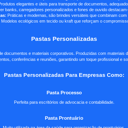
rodutos elegantes e úteis para transporte de documentos, adequados
r banks, carregadores personalizados e fones de ouvido destacam-s
as:
Práticas e modernas, são brindes versáteis que combinam com q
 Modelos ecológicos em tecido ou kraft que reforçam o compromisso
Pastas Personalizadas
e documentos e materiais corporativos. Produzidas com materiais d
ntos, conferências e reuniões, garantindo um toque profissional e so
Pastas Personalizadas Para Empresas Como:
Pasta Processo
Perfeita para escritórios de advocacia e contabilidade.
Pasta Prontuário
Muito utilizada na área da saúde para organização de prontuários.