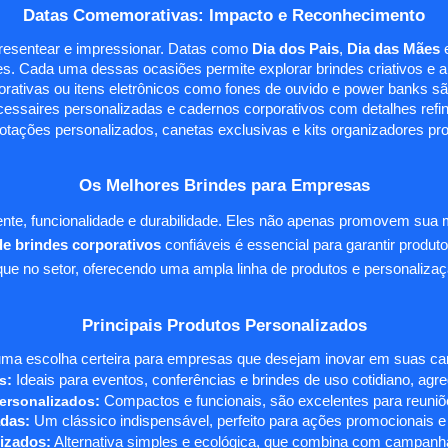
Datas Comemorativas: Impacto e Reconhecimento
presentear e impressionar. Datas como
Dia dos Pais
,
Dia das Mães
s. Cada uma dessas ocasiões permite explorar brindes criativos e ali
rativas ou itens eletrônicos como fones de ouvido e power banks sã
essaires personalizadas e cadernos corporativos com detalhes ref
tações personalizados, canetas exclusivas e kits organizadores pr
Os Melhores Brindes para Empresas
te, funcionalidade e durabilidade. Eles não apenas promovem sua
e brindes corporativos
confiáveis é essencial para garantir produto
e no setor, oferecendo uma ampla linha de produtos e personalizaç
Principais Produtos Personalizados
ma escolha certeira para empresas que desejam inovar em suas camp
s
:
Ideais para eventos, conferências e brindes de uso cotidiano, agr
ersonalizados
:
Compactos e funcionais, são excelentes para reuniõe
das:
Um clássico indispensável, perfeito para ações promocionais e
izados:
Alternativa simples e ecológica, que combina com campanha