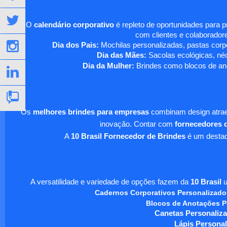
O
calendário corporativo
é repleto de oportunidades para 
com clientes e colaboradore
Dia dos Pais:
Mochilas personalizadas, pastas corpo
Dia das Mães:
Sacolas ecológicas, néc
Dia da Mulher:
Brindes como blocos de ano
Os
melhores brindes para empresas
combinam design atraen
inovação. Contar com
fornecedores d
A
10 Brasil Fornecedor de Brindes
é um destaqu
A versatilidade e variedade de opções fazem da
10 Brasil
u
Cadernos Corporativos Personalizado
Blocos de Anotações P
Canetas Personaliza
Lápis Personal