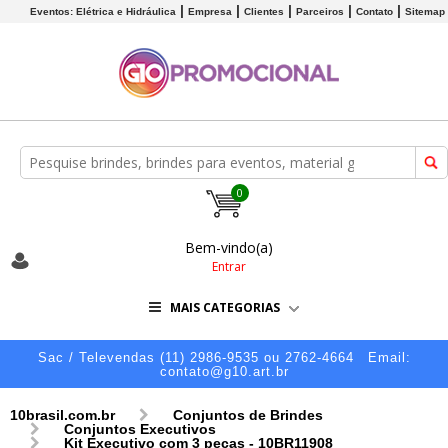
Eventos: Elétrica e Hidráulica
Empresa
Clientes
Parceiros
Contato
Sitemap
0
Bem-vindo(a)
Entrar
MAIS CATEGORIAS
Sac / Televendas (11) 2986-9535 ou 2762-4664
Email:
contato@g10.art.br
10brasil.com.br
Conjuntos de Brindes
Conjuntos Executivos
Kit Executivo com 3 peças - 10BR11908