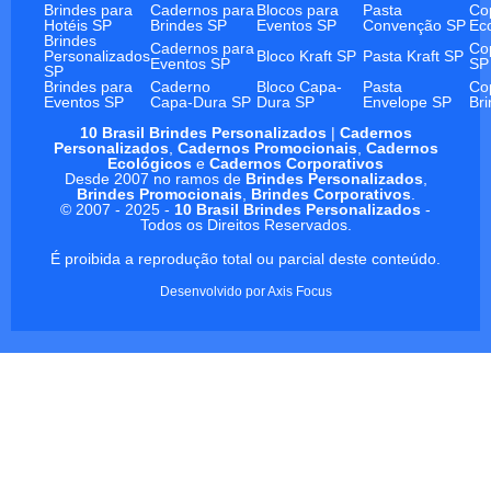
Brindes para
Cadernos para
Blocos para
Pasta
Co
Hotéis SP
Brindes SP
Eventos SP
Convenção SP
Ec
Brindes
Cadernos para
Co
Personalizados
Bloco Kraft SP
Pasta Kraft SP
Eventos SP
SP
SP
Brindes para
Caderno
Bloco Capa-
Pasta
Co
Eventos SP
Capa-Dura SP
Dura SP
Envelope SP
Br
10 Brasil Brindes Personalizados
|
Cadernos
Personalizados
,
Cadernos Promocionais
,
Cadernos
Ecológicos
e
Cadernos Corporativos
Desde 2007 no ramos de
Brindes Personalizados
,
Brindes Promocionais
,
Brindes Corporativos
.
© 2007 - 2025 -
10 Brasil Brindes Personalizados
-
Todos os Direitos Reservados.
É proibida a reprodução total ou parcial deste conteúdo.
Desenvolvido por
Axis Focus