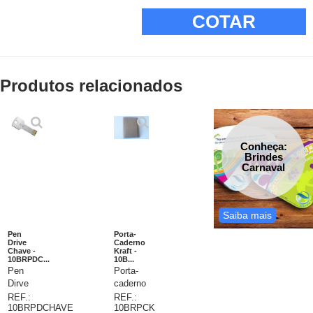
COTAR
Produtos relacionados
Conheça:
Brindes
Carnaval
Saiba mais
Pen
Porta-
Drive
Caderno
Chave -
Kraft -
10BRPDC...
10B...
Pen
Porta-
Dirve
caderno
Chave,
em kraft
REF.:
REF.:
10BRPDCHAVE
10BRPCK
carcaça
420gr,