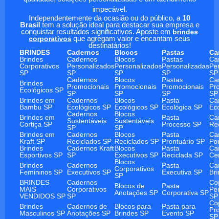
impecável.
Independentemente da ocasião ou do público, a
10
Brasil
tem a solução ideal para destacar sua empresa e
conquistar resultados significativos. Aposte em
brindes
corporativos
que agregam valor e encantam seus
destinatários!
BRINDES
Cadernos
Blocos
Pastas
Ca
Brindes
Cadernos
Blocos
Pastas
Ca
Corporativos
Personalizados
Personalizados
Personalizadas
Pe
SP
SP
SP
SP
SP
Cadernos
Blocos
Pastas
Ca
Brindes
Promocionais
Promocionais
Promocionais
Pr
Ecológicos SP
SP
SP
SP
SP
Brindes em
Cadernos
Blocos
Pasta
Ca
Bambu SP
Ecológicos SP
Ecológicos SP
Ecológica SP
Ec
Cadernos
Blocos
Brindes em
Pasta
Ca
Sustentáveis
Sustentáveis
Cortiça SP
Processo SP
Re
SP
SP
Brindes em
Cadernos
Blocos
Pasta
Ca
Kraft SP
Reciclados SP
Reciclados SP
Prontuário SP
Po
Brindes
Cadernos Kraft
Blocos
Pasta
Ca
Esportivos SP
SP
Executivos SP
Reciclada SP
Ce
Blocos
Brindes
Cadernos
Pasta
Ca
Corporativos
Femininos SP
Executivos SP
Executiva SP
Br
SP
BRINDES
Cadernos
Co
Blocos de
Pasta
MAIS
Corporativos
Pe
Anotações SP
Corporativa SP
VENDIDOS SP
SP
SP
Co
Brindes
Cadernos de
Blocos para
Pasta para
Pr
Masculinos SP
Anotações SP
Brindes SP
Evento SP
SP