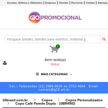
Eventos: Elétrica e Hidráulica
Empresa
Clientes
Parceiros
Contato
Sitemap
0
Bem-vindo(a)
Entrar
MAIS CATEGORIAS
Sac / Televendas (11) 2986-9535 ou 2762-4664
Email:
contato@g10.art.br
10brasil.com.br
Copos
Copos Personalizados
Copo Café Parede Dupla - 10BR4502