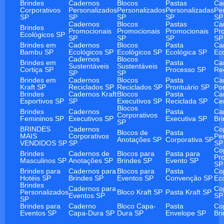
Brindes
Cadernos
Blocos
Pastas
Ca
Corporativos
Personalizados
Personalizados
Personalizadas
Pe
SP
SP
SP
SP
SP
Cadernos
Blocos
Pastas
Ca
Brindes
Promocionais
Promocionais
Promocionais
Pr
Ecológicos SP
SP
SP
SP
SP
Brindes em
Cadernos
Blocos
Pasta
Ca
Bambu SP
Ecológicos SP
Ecológicos SP
Ecológica SP
Ec
Cadernos
Blocos
Brindes em
Pasta
Ca
Sustentáveis
Sustentáveis
Cortiça SP
Processo SP
Re
SP
SP
Brindes em
Cadernos
Blocos
Pasta
Ca
Kraft SP
Reciclados SP
Reciclados SP
Prontuário SP
Po
Brindes
Cadernos Kraft
Blocos
Pasta
Ca
Esportivos SP
SP
Executivos SP
Reciclada SP
Ce
Blocos
Brindes
Cadernos
Pasta
Ca
Corporativos
Femininos SP
Executivos SP
Executiva SP
Br
SP
BRINDES
Cadernos
Co
Blocos de
Pasta
MAIS
Corporativos
Pe
Anotações SP
Corporativa SP
VENDIDOS SP
SP
SP
Co
Brindes
Cadernos de
Blocos para
Pasta para
Pr
Masculinos SP
Anotações SP
Brindes SP
Evento SP
SP
Brindes para
Cadernos para
Blocos para
Pasta
Co
Hotéis SP
Brindes SP
Eventos SP
Convenção SP
Ec
Brindes
Cadernos para
Co
Personalizados
Bloco Kraft SP
Pasta Kraft SP
Eventos SP
SP
SP
Brindes para
Caderno
Bloco Capa-
Pasta
Co
Eventos SP
Capa-Dura SP
Dura SP
Envelope SP
Br