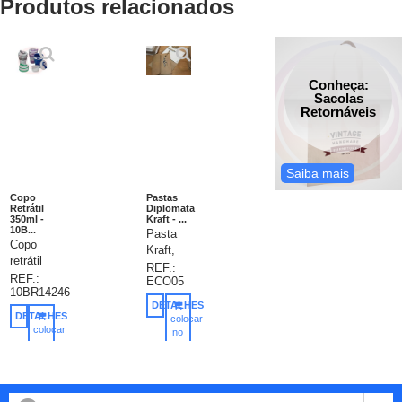
Produtos relacionados
Conheça:
Sacolas
Retornáveis
Saiba mais
Copo
Pastas
Retrátil
Diplomata
350ml -
Kraft - ...
10B...
Pasta
Copo
Kraft,
retrátil
pasta
REF.:
350ml
REF.:
ECO05
diplomata
10BR14246
de
em
DETALHES
silicone,
papel
DETALHES
colocar
livre de
colocar
kraft
no
BPA.
no
carrinho
420gr,
carrinho
Tampa
impressão
plástica
em silk
de
em 1