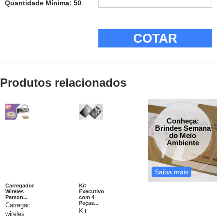
Quantidade Mínima: 50
COTAR
Produtos relacionados
Conheça:
Brindes Semana
do Meio
Ambiente
Saiba mais
Carregador
Kit
Wireles
Executivo
Person...
com 4
Peças...
Carregador
Kit
wireles