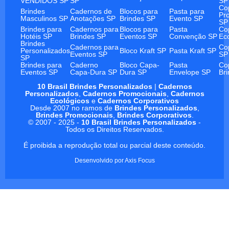
VENDIDOS SP
SP
SP
Co
Brindes
Cadernos de
Blocos para
Pasta para
Pr
Masculinos SP
Anotações SP
Brindes SP
Evento SP
SP
Brindes para
Cadernos para
Blocos para
Pasta
Co
Hotéis SP
Brindes SP
Eventos SP
Convenção SP
Ec
Brindes
Cadernos para
Co
Personalizados
Bloco Kraft SP
Pasta Kraft SP
Eventos SP
SP
SP
Brindes para
Caderno
Bloco Capa-
Pasta
Co
Eventos SP
Capa-Dura SP
Dura SP
Envelope SP
Br
10 Brasil Brindes Personalizados
|
Cadernos
Personalizados
,
Cadernos Promocionais
,
Cadernos
Ecológicos
e
Cadernos Corporativos
Desde 2007 no ramos de
Brindes Personalizados
,
Brindes Promocionais
,
Brindes Corporativos
.
© 2007 - 2025 -
10 Brasil Brindes Personalizados
-
Todos os Direitos Reservados.
É proibida a reprodução total ou parcial deste conteúdo.
Desenvolvido por
Axis Focus