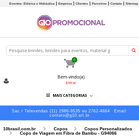
Eventos: Elétrica e Hidráulica
Empresa
Clientes
Parceiros
Contato
Sitemap
0
Bem-vindo(a)
Entrar
MAIS CATEGORIAS
Sac / Televendas (11) 2986-9535 ou 2762-4664
Email:
contato@g10.art.br
10brasil.com.br
Copos
Copos Personalizados
Copo de Viagem em Fibra de Bambu - G94066