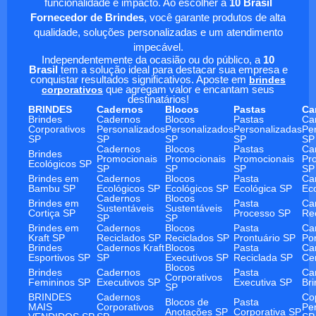
funcionalidade e impacto. Ao escolher a
10 Brasil
Fornecedor de Brindes
, você garante produtos de alta
qualidade, soluções personalizadas e um atendimento
impecável.
Independentemente da ocasião ou do público, a
10
Brasil
tem a solução ideal para destacar sua empresa e
conquistar resultados significativos. Aposte em
brindes
corporativos
que agregam valor e encantam seus
destinatários!
BRINDES
Cadernos
Blocos
Pastas
Ca
Brindes
Cadernos
Blocos
Pastas
Ca
Corporativos
Personalizados
Personalizados
Personalizadas
Pe
SP
SP
SP
SP
SP
Cadernos
Blocos
Pastas
Ca
Brindes
Promocionais
Promocionais
Promocionais
Pr
Ecológicos SP
SP
SP
SP
SP
Brindes em
Cadernos
Blocos
Pasta
Ca
Bambu SP
Ecológicos SP
Ecológicos SP
Ecológica SP
Ec
Cadernos
Blocos
Brindes em
Pasta
Ca
Sustentáveis
Sustentáveis
Cortiça SP
Processo SP
Re
SP
SP
Brindes em
Cadernos
Blocos
Pasta
Ca
Kraft SP
Reciclados SP
Reciclados SP
Prontuário SP
Po
Brindes
Cadernos Kraft
Blocos
Pasta
Ca
Esportivos SP
SP
Executivos SP
Reciclada SP
Ce
Blocos
Brindes
Cadernos
Pasta
Ca
Corporativos
Femininos SP
Executivos SP
Executiva SP
Br
SP
BRINDES
Cadernos
Co
Blocos de
Pasta
MAIS
Corporativos
Pe
Anotações SP
Corporativa SP