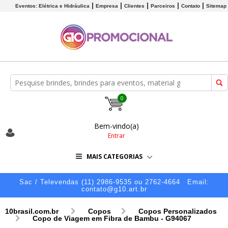
Eventos: Elétrica e Hidráulica
Empresa
Clientes
Parceiros
Contato
Sitemap
0
Bem-vindo(a)
Entrar
MAIS CATEGORIAS
Sac / Televendas (11) 2986-9535 ou 2762-4664
Email:
contato@g10.art.br
10brasil.com.br
Copos
Copos Personalizados
Copo de Viagem em Fibra de Bambu - G94067