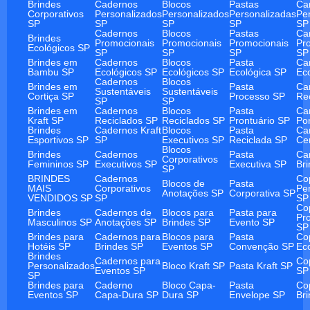
Brindes
Cadernos
Blocos
Pastas
Ca
Corporativos
Personalizados
Personalizados
Personalizadas
Pe
SP
SP
SP
SP
SP
Cadernos
Blocos
Pastas
Ca
Brindes
Promocionais
Promocionais
Promocionais
Pr
Ecológicos SP
SP
SP
SP
SP
Brindes em
Cadernos
Blocos
Pasta
Ca
Bambu SP
Ecológicos SP
Ecológicos SP
Ecológica SP
Ec
Cadernos
Blocos
Brindes em
Pasta
Ca
Sustentáveis
Sustentáveis
Cortiça SP
Processo SP
Re
SP
SP
Brindes em
Cadernos
Blocos
Pasta
Ca
Kraft SP
Reciclados SP
Reciclados SP
Prontuário SP
Po
Brindes
Cadernos Kraft
Blocos
Pasta
Ca
Esportivos SP
SP
Executivos SP
Reciclada SP
Ce
Blocos
Brindes
Cadernos
Pasta
Ca
Corporativos
Femininos SP
Executivos SP
Executiva SP
Br
SP
BRINDES
Cadernos
Co
Blocos de
Pasta
MAIS
Corporativos
Pe
Anotações SP
Corporativa SP
VENDIDOS SP
SP
SP
Co
Brindes
Cadernos de
Blocos para
Pasta para
Pr
Masculinos SP
Anotações SP
Brindes SP
Evento SP
SP
Brindes para
Cadernos para
Blocos para
Pasta
Co
Hotéis SP
Brindes SP
Eventos SP
Convenção SP
Ec
Brindes
Cadernos para
Co
Personalizados
Bloco Kraft SP
Pasta Kraft SP
Eventos SP
SP
SP
Brindes para
Caderno
Bloco Capa-
Pasta
Co
Eventos SP
Capa-Dura SP
Dura SP
Envelope SP
Br