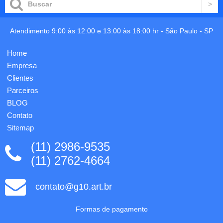
cores -
com
tecnologia
cap-off -
Atendimento 9:00 às 12:00 e 13:00 às 18:00 hr -
São Paulo
-
SP
gravação
em uma
Home
cor já
inclusa.
Empresa
Clientes
Parceiros
BLOG
Contato
Sitemap
(11) 2986-9535
(11) 2762-4664
contato@g10.art.br
Formas de pagamento