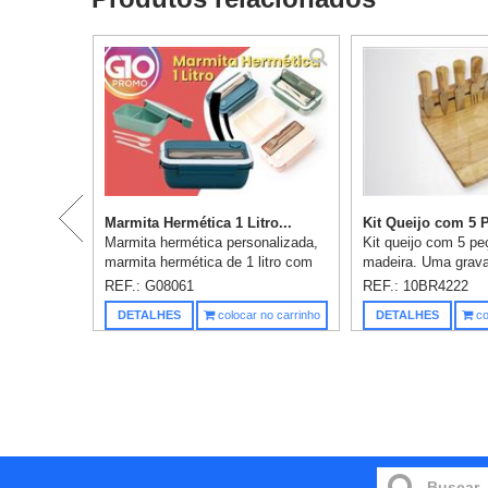
Marmita Hermética 1 Litro...
Kit Queijo com 5 Pe
Marmita hermética personalizada,
Kit queijo com 5 pe
marmita hermética de 1 litro com
madeira. Uma grava
divisórias e 3 talheres. Feita em
REF.: G08061
REF.: 10BR4222
PP atóxico e livre de BPA, é
DETALHES
colocar no carrinho
DETALHES
co
completamente segura para ...