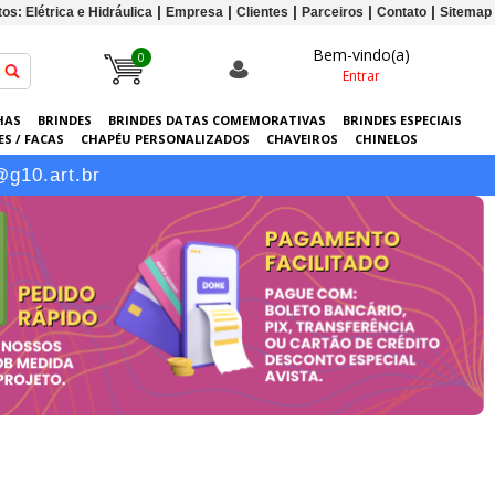
os: Elétrica e Hidráulica
Empresa
Clientes
Parceiros
Contato
Sitemap
Bem-vindo(a)
0
Entrar
HAS
BRINDES
BRINDES DATAS COMEMORATIVAS
BRINDES ESPECIAIS
S / FACAS
CHAPÉU PERSONALIZADOS
CHAVEIROS
CHINELOS
ERSONALIZADAS
GRÁFICA
GUARDA-CHUVAS
KITS
LANÇAMENTOS
@g10.art.br