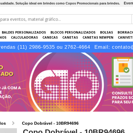
Event
qualidade. Solução ideal em brindes como Copos Promocionais para brindes.
BALDES PERSONALIZADOS
BLOCOS PERSONALIZADOS
BOLSAS
BORRAC
NOS
CALCULADORAS
CANECAS
CANETAS
CANETAS NEWPEN
CANIVETE
POS
ELETRÔNICOS
EMBALAGENS
ESCRITÓRIO
EVENTOS
GARRAFAS P
vendas (11) 2986-9535 ou 2762-4664
Email:
contato
LÁPIS
dos
Copo Dobrável - 10BR94696
Copo Dobrável - 10BR94696