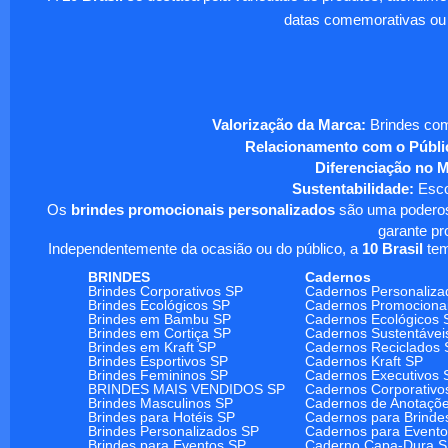
datas comemorativas ou
Valorização da Marca:
Brindes com
Relacionamento com o Públi
Diferenciação no 
Sustentabilidade:
Escol
Os
brindes promocionais personalizados
são uma poderosa
garante pr
Independentemente da ocasião ou do público, a
10 Brasil
tem
BRINDES
Cadernos
Brindes Corporativos SP
Cadernos Personaliza
Brindes Ecológicos SP
Cadernos Promociona
Brindes em Bambu SP
Cadernos Ecológicos 
Brindes em Cortiça SP
Cadernos Sustentávei
Brindes em Kraft SP
Cadernos Reciclados 
Brindes Esportivos SP
Cadernos Kraft SP
Brindes Femininos SP
Cadernos Executivos 
BRINDES MAIS VENDIDOS SP
Cadernos Corporativo
Brindes Masculinos SP
Cadernos de Anotaçõ
Brindes para Hotéis SP
Cadernos para Brinde
Brindes Personalizados SP
Cadernos para Event
Brindes para Eventos SP
Caderno Capa-Dura 