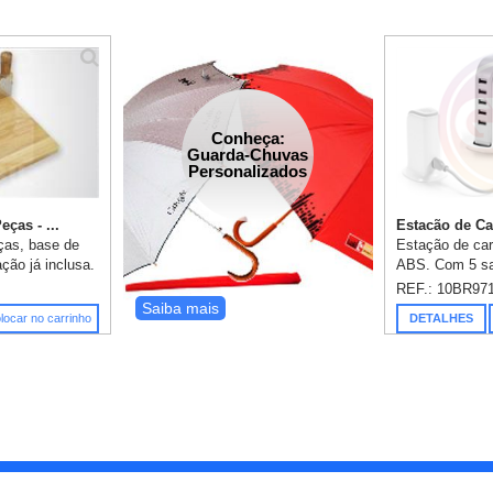
Conheça:
Guarda-Chuvas
Personalizados
ças - ...
Estacão de Ca
ças, base de
Estação de ca
ção já inclusa.
ABS. Com 5 sa
110 x 80 mm. 
REF.: 10BR97
já incluso.
Saiba mais
locar no carrinho
DETALHES