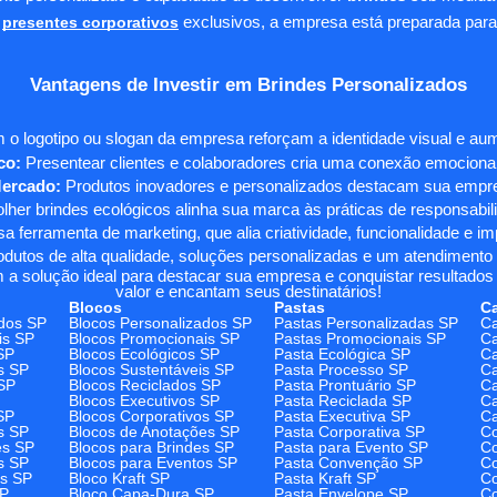
presentes corporativos
exclusivos, a empresa está preparada para
Vantagens de Investir em Brindes Personalizados
 o logotipo ou slogan da empresa reforçam a identidade visual e a
co:
Presentear clientes e colaboradores cria uma conexão emocional e
Mercado:
Produtos inovadores e personalizados destacam sua empre
her brindes ecológicos alinha sua marca às práticas de responsabili
 ferramenta de marketing, que alia criatividade, funcionalidade e i
odutos de alta qualidade, soluções personalizadas e um atendimento
 a solução ideal para destacar sua empresa e conquistar resultados 
valor e encantam seus destinatários!
Blocos
Pastas
C
dos SP
Blocos Personalizados SP
Pastas Personalizadas SP
Ca
is SP
Blocos Promocionais SP
Pastas Promocionais SP
Ca
SP
Blocos Ecológicos SP
Pasta Ecológica SP
Ca
s SP
Blocos Sustentáveis SP
Pasta Processo SP
Ca
SP
Blocos Reciclados SP
Pasta Prontuário SP
Ca
Blocos Executivos SP
Pasta Reciclada SP
C
SP
Blocos Corporativos SP
Pasta Executiva SP
Ca
s SP
Blocos de Anotações SP
Pasta Corporativa SP
Co
es SP
Blocos para Brindes SP
Pasta para Evento SP
Co
s SP
Blocos para Eventos SP
Pasta Convenção SP
Co
os SP
Bloco Kraft SP
Pasta Kraft SP
Co
SP
Bloco Capa-Dura SP
Pasta Envelope SP
Co