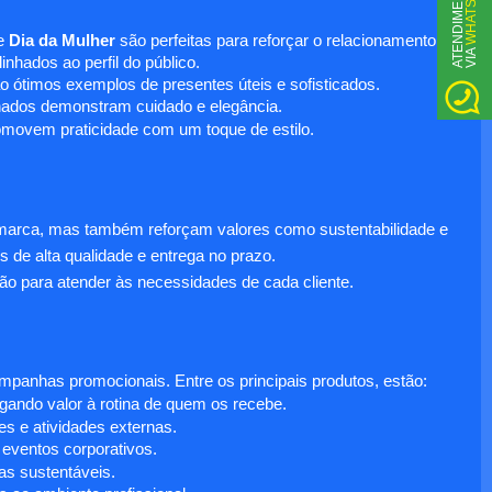
WHATSAPP
A
T
N
D
I
M
E
N
T
O
V
I
A
e
Dia da Mulher
são perfeitas para reforçar o relacionamento
E
nhados ao perfil do público.
o ótimos exemplos de presentes úteis e sofisticados.
inados demonstram cuidado e elegância.
omovem praticidade com um toque de estilo.
 marca, mas também reforçam valores como sustentabilidade e
s de alta qualidade e entrega no prazo.
ão para atender às necessidades de cada cliente.
anhas promocionais. Entre os principais produtos, estão:
egando valor à rotina de quem os recebe.
s e atividades externas.
 eventos corporativos.
s sustentáveis.