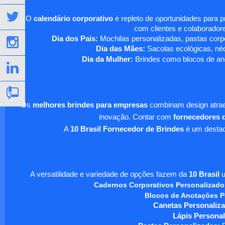
O
calendário corporativo
é repleto de oportunidades para 
com clientes e colaboradore
Dia dos Pais:
Mochilas personalizadas, pastas corpo
Dia das Mães:
Sacolas ecológicas, néc
Dia da Mulher:
Brindes como blocos de ano
Os
melhores brindes para empresas
combinam design atraen
inovação. Contar com
fornecedores d
A
10 Brasil Fornecedor de Brindes
é um destaqu
A versatilidade e variedade de opções fazem da
10 Brasil
u
Cadernos Corporativos Personalizado
Blocos de Anotações P
Canetas Personaliza
Lápis Personal