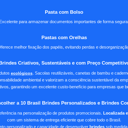
Pasta com Bolso
Excelente para armazenar documentos importantes de forma segura
Pastas com Orelhas
ferece melhor fixação dos papéis, evitando perdas e desorganizaçã
Brindes Criativos, Sustentáveis e com Preço Competitiv
dutos
ecológicos
. Sacolas reutilizáveis, canetas de bambu e cader
nsabilidade ambiental e valorizam a consciência sustentável da em
tivos, garantindo um excelente custo-benefício para empresas qu
colher a 10 Brasil Brindes Personalizados e Brindes Co
eferência na personalização de produtos promocionais.
Localizada 
com um sistema de entrega eficiente que cobre todo o Brasil.
ento personalizado e capacidade de desenvolver
brindes
sob medida 