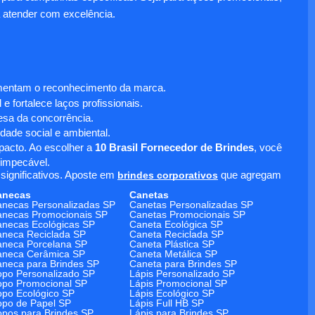
 atender com excelência.
umentam o reconhecimento da marca.
 fortalece laços profissionais.
sa da concorrência.
dade social e ambiental.
mpacto. Ao escolher a
10 Brasil Fornecedor de Brindes
, você
 impecável.
significativos. Aposte em
brindes corporativos
que agregam
anecas
Canetas
necas Personalizadas SP
Canetas Personalizadas SP
necas Promocionais SP
Canetas Promocionais SP
necas Ecológicas SP
Caneta Ecológica SP
neca Reciclada SP
Caneta Reciclada SP
neca Porcelana SP
Caneta Plástica SP
aneca Cerâmica SP
Caneta Metálica SP
neca para Brindes SP
Caneta para Brindes SP
po Personalizado SP
Lápis Personalizado SP
po Promocional SP
Lápis Promocional SP
po Ecológico SP
Lápis Ecológico SP
po de Papel SP
Lápis Full HB SP
pos para Brindes SP
Lápis para Brindes SP