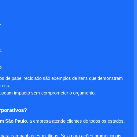
.
o.
o
nos de papel reciclado são exemplos de itens que demonstram
presa.
e buscam impacto sem comprometer o orçamento.
rporativos?
em São Paulo
, a empresa atende clientes de todos os estados,
para campanhas específicas. Seja para ações promocionais,