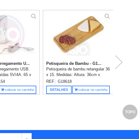
Ki
rregamento U...
Petisqueira de Bambu - G1...
rregamento USB.
Petisqueira de bambu retangular 36
ídas 5V/4A. 65 x
x 15. Medidas: Altura: 36cm x
Gravação em 1 cor
Largura: 15cm x Espessura: 2cm.
154
REF.: G18618
Personalização inclusa.
Saiba m
colocar no carrinho
DETALHES
colocar no carrinho
TOPO