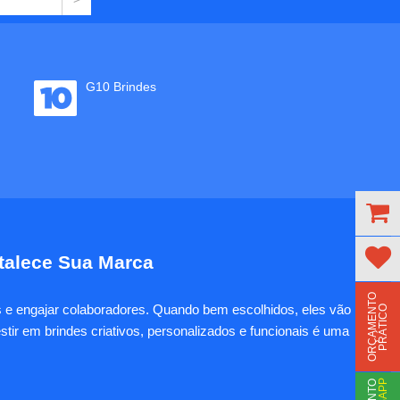
G10 Brindes
rtalece Sua Marca
O
R
Ç
A
M
E
N
T
O
P
R
Á
T
I
C
es e engajar colaboradores. Quando bem escolhidos, eles vão
O
tir em brindes criativos, personalizados e funcionais é uma