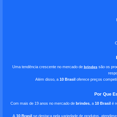
O
Uma tendência crescente no mercado de
brindes
são os pro
respo
Além disso, a
10 Brasil
oferece preços competi
Por Que Es
Com mais de 19 anos no mercado de
brindes
, a
10 Brasil
é r
A
10 Brasil
se destaca pela variedade de produtos, atendim