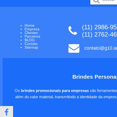
Home
(11) 2986-9
Empresa
Clientes
(11) 2762-4
Parceiros
BLOG
Contato
Sitemap
contato@g10.ar
Brindes Personal
Os
brindes promocionais para empresas
são ferramentas 
além do valor material, transmitindo a identidade da empre