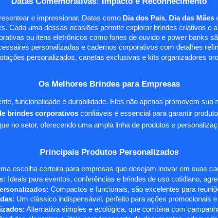
Datas Comemorativas: Impacto e Reconhecimento
presentear e impressionar. Datas como
Dia dos Pais
,
Dia das Mães
s. Cada uma dessas ocasiões permite explorar brindes criativos e ali
rativas ou itens eletrônicos como fones de ouvido e power banks sã
essaires personalizadas e cadernos corporativos com detalhes ref
tações personalizados, canetas exclusivas e kits organizadores pr
Os Melhores Brindes para Empresas
te, funcionalidade e durabilidade. Eles não apenas promovem sua
e brindes corporativos
confiáveis é essencial para garantir produto
e no setor, oferecendo uma ampla linha de produtos e personalizaç
Principais Produtos Personalizados
ma escolha certeira para empresas que desejam inovar em suas camp
s
:
Ideais para eventos, conferências e brindes de uso cotidiano, agr
ersonalizados
:
Compactos e funcionais, são excelentes para reuniõe
das:
Um clássico indispensável, perfeito para ações promocionais e
izados:
Alternativa simples e ecológica, que combina com campanha