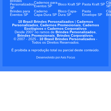
Brindes
Cadernos para
Co
Personalizados
Bloco Kraft SP
Pasta Kraft SP
Eventos SP
SP
SP
Brindes para
Caderno
Bloco Capa-
Pasta
Co
Eventos SP
Capa-Dura SP
Dura SP
Envelope SP
Br
10 Brasil Brindes Personalizados
|
Cadernos
Personalizados
,
Cadernos Promocionais
,
Cadernos
Ecológicos
e
Cadernos Corporativos
Desde 2007 no ramos de
Brindes Personalizados
,
Brindes Promocionais
,
Brindes Corporativos
.
© 2007 - 2025 -
10 Brasil Brindes Personalizados
-
Todos os Direitos Reservados.
É proibida a reprodução total ou parcial deste conteúdo.
Desenvolvido por
Axis Focus