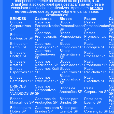
Independentemente da ocasião ou do público, a
10
Brasil
tem a solução ideal para destacar sua empresa e
conquistar resultados significativos. Aposte em
brindes
corporativos
que agregam valor e encantam seus
destinatários!
BRINDES
Cadernos
Blocos
Pastas
Ca
Brindes
Cadernos
Blocos
Pastas
Ca
Corporativos
Personalizados
Personalizados
Personalizadas
Pe
SP
SP
SP
SP
SP
Cadernos
Blocos
Pastas
Ca
Brindes
Promocionais
Promocionais
Promocionais
Pr
Ecológicos SP
SP
SP
SP
SP
Brindes em
Cadernos
Blocos
Pasta
Ca
Bambu SP
Ecológicos SP
Ecológicos SP
Ecológica SP
Ec
Cadernos
Blocos
Brindes em
Pasta
Ca
Sustentáveis
Sustentáveis
Cortiça SP
Processo SP
Re
SP
SP
Brindes em
Cadernos
Blocos
Pasta
Ca
Kraft SP
Reciclados SP
Reciclados SP
Prontuário SP
Po
Brindes
Cadernos Kraft
Blocos
Pasta
Ca
Esportivos SP
SP
Executivos SP
Reciclada SP
Ce
Blocos
Brindes
Cadernos
Pasta
Ca
Corporativos
Femininos SP
Executivos SP
Executiva SP
Br
SP
BRINDES
Cadernos
Co
Blocos de
Pasta
MAIS
Corporativos
Pe
Anotações SP
Corporativa SP
VENDIDOS SP
SP
SP
Co
Brindes
Cadernos de
Blocos para
Pasta para
Pr
Masculinos SP
Anotações SP
Brindes SP
Evento SP
SP
Brindes para
Cadernos para
Blocos para
Pasta
Co
Hotéis SP
Brindes SP
Eventos SP
Convenção SP
Ec