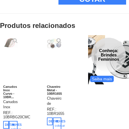
Produtos relacionados
Conheça:
Brindes
Femininos
Saiba mais
Canudos
Chaveiro
Inox
Metal -
Curvo -
10BR1655
10BR...
Chaveiro
Canudos
de
Inox
metal
REF.:
Curvo,
REF.:
10BR1655
redondo
10BRBG20CMC
Leve
com
DETALHES
sempre
chapa
DETALHES
colocar
um
colocar