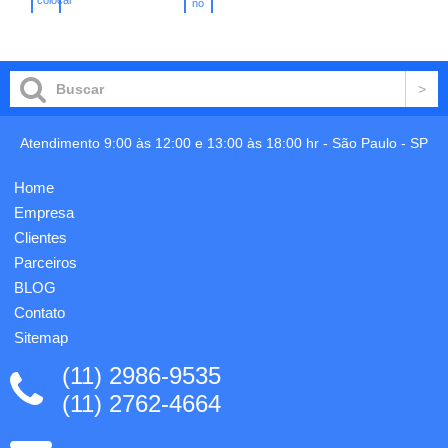
frontal
no
canudo
no
carrinho
em
carrinho
reutilizável
grafite
na bolsa
espelhado
e
ou todo
recuse
prata.
os
Parte
descartáveis.
traseira
-
Atendimento 9:00 às 12:00 e 13:00 às 18:00 hr -
São Paulo
-
SP
lisa
Canudos
brilhante.
de aço
1
Home
inoxidável
gravação
especial
Empresa
a laser
para
já
Clientes
alimentação,
incluso.
Parceiros
livre de
B...
BLOG
Contato
Sitemap
(11) 2986-9535
(11) 2762-4664