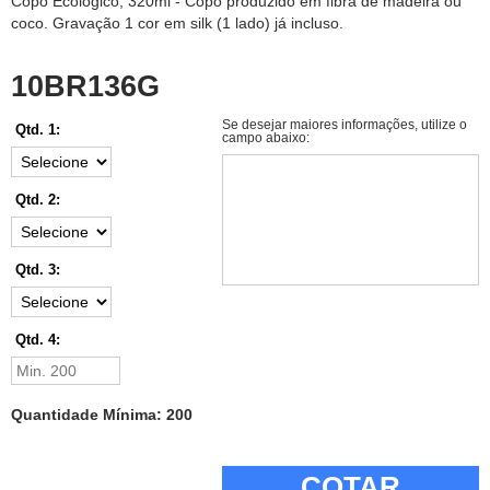
Copo Ecológico, 320ml - Copo produzido em fibra de madeira ou
coco. Gravação 1 cor em silk (1 lado) já incluso.
10BR136G
Se desejar maiores informações, utilize o
Qtd. 1:
campo abaixo:
Qtd. 2:
Qtd. 3:
Qtd. 4:
Quantidade Mínima: 200
COTAR