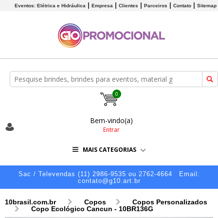
Eventos: Elétrica e Hidráulica
Empresa
Clientes
Parceiros
Contato
Sitemap
0
Bem-vindo(a)
Entrar
MAIS CATEGORIAS
Sac / Televendas (11) 2986-9535 ou 2762-4664
Email:
contato@g10.art.br
10brasil.com.br
Copos
Copos Personalizados
Copo Ecológico Cancun - 10BR136G