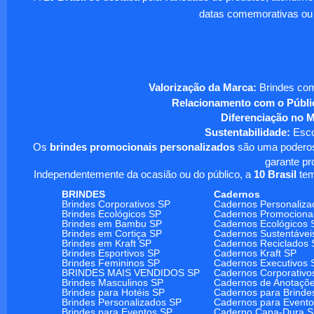
datas comemorativas ou
Valorização da Marca:
Brindes com
Relacionamento com o Públi
Diferenciação no 
Sustentabilidade:
Escol
Os
brindes promocionais personalizados
são uma poderosa
garante pr
Independentemente da ocasião ou do público, a
10 Brasil
tem
BRINDES
Cadernos
Brindes Corporativos SP
Cadernos Personaliza
Brindes Ecológicos SP
Cadernos Promociona
Brindes em Bambu SP
Cadernos Ecológicos 
Brindes em Cortiça SP
Cadernos Sustentávei
Brindes em Kraft SP
Cadernos Reciclados 
Brindes Esportivos SP
Cadernos Kraft SP
Brindes Femininos SP
Cadernos Executivos 
BRINDES MAIS VENDIDOS SP
Cadernos Corporativo
Brindes Masculinos SP
Cadernos de Anotaçõ
Brindes para Hotéis SP
Cadernos para Brinde
Brindes Personalizados SP
Cadernos para Event
Brindes para Eventos SP
Caderno Capa-Dura 