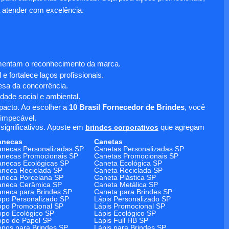
 atender com excelência.
umentam o reconhecimento da marca.
 fortalece laços profissionais.
sa da concorrência.
dade social e ambiental.
mpacto. Ao escolher a
10 Brasil Fornecedor de Brindes
, você
 impecável.
significativos. Aposte em
brindes corporativos
que agregam
anecas
Canetas
necas Personalizadas SP
Canetas Personalizadas SP
necas Promocionais SP
Canetas Promocionais SP
necas Ecológicas SP
Caneta Ecológica SP
neca Reciclada SP
Caneta Reciclada SP
neca Porcelana SP
Caneta Plástica SP
aneca Cerâmica SP
Caneta Metálica SP
neca para Brindes SP
Caneta para Brindes SP
po Personalizado SP
Lápis Personalizado SP
po Promocional SP
Lápis Promocional SP
po Ecológico SP
Lápis Ecológico SP
po de Papel SP
Lápis Full HB SP
pos para Brindes SP
Lápis para Brindes SP