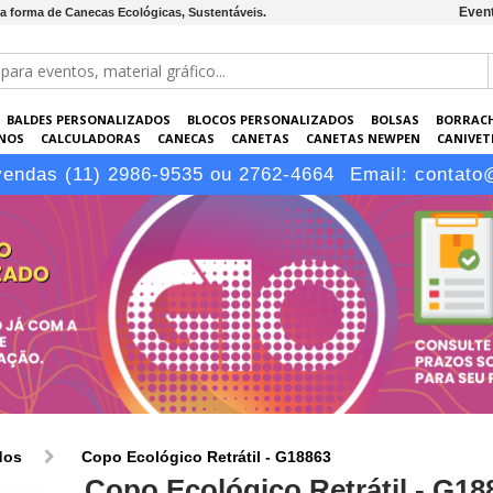
Event
na forma de Canecas Ecológicas, Sustentáveis.
BALDES PERSONALIZADOS
BLOCOS PERSONALIZADOS
BOLSAS
BORRAC
NOS
CALCULADORAS
CANECAS
CANETAS
CANETAS NEWPEN
CANIVETE
POS
ELETRÔNICOS
EMBALAGENS
ESCRITÓRIO
EVENTOS
GARRAFAS P
vendas (11) 2986-9535 ou 2762-4664
Email:
contato
LÁPIS
dos
Copo Ecológico Retrátil - G18863
Copo Ecológico Retrátil - G18