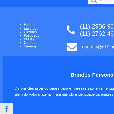
Home
(11) 2986-9
Empresa
Clientes
(11) 2762-4
Parceiros
BLOG
Contato
Sitemap
contato@g10.ar
Brindes Personal
Os
brindes promocionais para empresas
são ferramentas 
além do valor material, transmitindo a identidade da empre