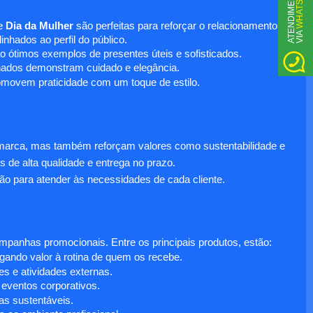
WHATSAPP
A
T
N
D
I
M
E
N
T
O
V
I
A
e
Dia da Mulher
são perfeitas para reforçar o relacionamento
E
nhados ao perfil do público.
o ótimos exemplos de presentes úteis e sofisticados.
inados demonstram cuidado e elegância.
omovem praticidade com um toque de estilo.
 marca, mas também reforçam valores como sustentabilidade e
s de alta qualidade e entrega no prazo.
ão para atender às necessidades de cada cliente.
anhas promocionais. Entre os principais produtos, estão:
egando valor à rotina de quem os recebe.
s e atividades externas.
 eventos corporativos.
s sustentáveis.