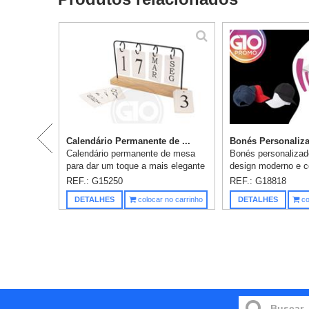
Calendário Permanente de ...
Bonés Personaliza
Calendário permanente de mesa
Bonés personaliza
para dar um toque a mais elegante
design moderno e 
na decoração de mesas, estantes
premium, nosso bo
REF.: G15250
REF.: G18818
e outros espaços visíveis. Com
é a escolha perfeit
DETALHES
colocar no carrinho
DETALHES
co
base em madeira, suporte em ...
valoriza estilo e qua