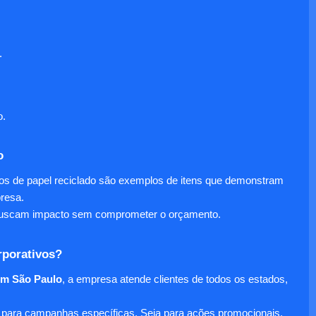
.
o.
o
nos de papel reciclado são exemplos de itens que demonstram
presa.
e buscam impacto sem comprometer o orçamento.
rporativos?
em São Paulo
, a empresa atende clientes de todos os estados,
para campanhas específicas. Seja para ações promocionais,