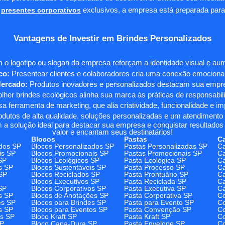
presentes corporativos
exclusivos, a empresa está preparada para
Vantagens de Investir em Brindes Personalizados
 o logotipo ou slogan da empresa reforçam a identidade visual e a
co:
Presentear clientes e colaboradores cria uma conexão emocional e
Mercado:
Produtos inovadores e personalizados destacam sua empre
her brindes ecológicos alinha sua marca às práticas de responsabili
 ferramenta de marketing, que alia criatividade, funcionalidade e i
odutos de alta qualidade, soluções personalizadas e um atendimento
 a solução ideal para destacar sua empresa e conquistar resultados 
valor e encantam seus destinatários!
Blocos
Pastas
C
dos SP
Blocos Personalizados SP
Pastas Personalizadas SP
Ca
is SP
Blocos Promocionais SP
Pastas Promocionais SP
Ca
SP
Blocos Ecológicos SP
Pasta Ecológica SP
Ca
s SP
Blocos Sustentáveis SP
Pasta Processo SP
Ca
SP
Blocos Reciclados SP
Pasta Prontuário SP
Ca
Blocos Executivos SP
Pasta Reciclada SP
C
SP
Blocos Corporativos SP
Pasta Executiva SP
Ca
s SP
Blocos de Anotações SP
Pasta Corporativa SP
Co
es SP
Blocos para Brindes SP
Pasta para Evento SP
Co
s SP
Blocos para Eventos SP
Pasta Convenção SP
Co
os SP
Bloco Kraft SP
Pasta Kraft SP
Co
SP
Bloco Capa-Dura SP
Pasta Envelope SP
Co