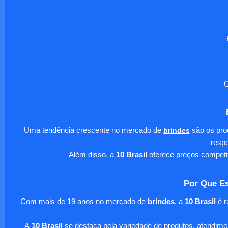
O
Uma tendência crescente no mercado de
brindes
são os pro
respo
Além disso, a
10 Brasil
oferece preços competi
Por Que Es
Com mais de 19 anos no mercado de
brindes
, a
10 Brasil
é r
A
10 Brasil
se destaca pela variedade de produtos, atendim