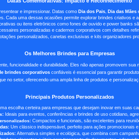
Datas Comemorativas: Impacto e Reconhecimento
presentear e impressionar. Datas como
Dia dos Pais
,
Dia das Mães
s. Cada uma dessas ocasiões permite explorar brindes criativos e ali
rativas ou itens eletrônicos como fones de ouvido e power banks sã
essaires personalizadas e cadernos corporativos com detalhes ref
tações personalizados, canetas exclusivas e kits organizadores pr
Os Melhores Brindes para Empresas
te, funcionalidade e durabilidade. Eles não apenas promovem sua
e brindes corporativos
confiáveis é essencial para garantir produto
e no setor, oferecendo uma ampla linha de produtos e personalizaç
Principais Produtos Personalizados
ma escolha certeira para empresas que desejam inovar em suas camp
s
:
Ideais para eventos, conferências e brindes de uso cotidiano, agr
ersonalizados
:
Compactos e funcionais, são excelentes para reuniõe
das:
Um clássico indispensável, perfeito para ações promocionais e
izados:
Alternativa simples e ecológica, que combina com campanha