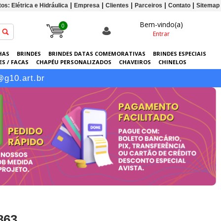
os: Elétrica e Hidráulica
Empresa
Clientes
Parceiros
Contato
Sitemap
Bem-vindo(a)
0
Entrar
HAS
BRINDES
BRINDES DATAS COMEMORATIVAS
BRINDES ESPECIAIS
S / FACAS
CHAPÉU PERSONALIZADOS
CHAVEIROS
CHINELOS
ERSONALIZADAS
GRÁFICA
GUARDA-CHUVAS
KITS
LANÇAMENTOS
@g10.art.br
863