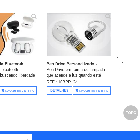
o Bluetooth ...
Pen Drive Personalizado -...
 bluetooth
Pen Drive em forma de lâmpada
 buscando liberdade
que acende a luz quando está
ara o seu dia a dia?
conectado com 4GB.
REF.: 10BRP124
sso fone de ouvido
Personalização já inclusa.
Saiba m
colocar no carrinho
DETALHES
colocar no carrinho
É só abrir o...
TOPO