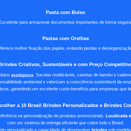
Pasta com Bolso
Excelente para armazenar documentos importantes de forma segura
Pastas com Orelhas
ferece melhor fixação dos papéis, evitando perdas e desorganizaçã
Brindes Criativos, Sustentáveis e com Preço Competitiv
dutos
ecológicos
. Sacolas reutilizáveis, canetas de bambu e cader
nsabilidade ambiental e valorizam a consciência sustentável da em
tivos, garantindo um excelente custo-benefício para empresas qu
colher a 10 Brasil Brindes Personalizados e Brindes Co
eferência na personalização de produtos promocionais.
Localizada 
com um sistema de entrega eficiente que cobre todo o Brasil.
ento personalizado e capacidade de desenvolver
brindes
sob medida 