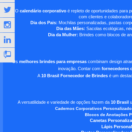
O
calendário corporativo
é repleto de oportunidades para 
com clientes e colaboradore
Dia dos Pais:
Mochilas personalizadas, pastas corpo
Dia das Mães:
Sacolas ecológicas, néc
Dia da Mulher:
Brindes como blocos de ano
Os
melhores brindes para empresas
combinam design atraen
inovação. Contar com
fornecedores d
A
10 Brasil Fornecedor de Brindes
é um destaqu
A versatilidade e variedade de opções fazem da
10 Brasil
u
Cadernos Corporativos Personalizado
Blocos de Anotações P
Canetas Personaliza
Lápis Personal