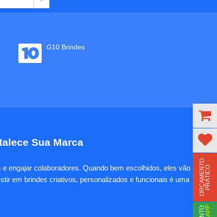
G10 Brindes
rtalece Sua Marca
O
R
Ç
A
M
E
N
T
O
P
R
Á
T
I
C
es e engajar colaboradores. Quando bem escolhidos, eles vão
O
tir em brindes criativos, personalizados e funcionais é uma