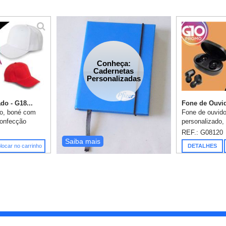
Conheça:
Cadernetas
Personalizadas
do - G18...
Fone de Ouvid
do, boné com
Fone de ouvido
confecção
personalizado,
né de aba curva
e praticidade p
REF.: G08120
a para quem
Experimente no
Saiba mais
locar no carrinho
DETALHES
lidade. Feito...
com Bluetooth! 