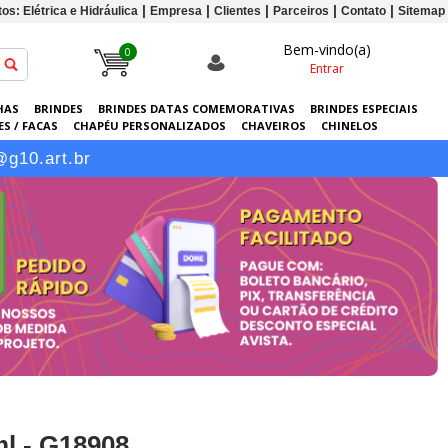
os: Elétrica e Hidráulica
Empresa
Clientes
Parceiros
Contato
Sitemap
Bem-vindo(a)
0
Entrar
HAS
BRINDES
BRINDES DATAS COMEMORATIVAS
BRINDES ESPECIAIS
S / FACAS
CHAPÉU PERSONALIZADOS
CHAVEIROS
CHINELOS
ERSONALIZADAS
GRÁFICA
GUARDA-CHUVAS
KITS
LANÇAMENTOS
@g10.art.br
l - G18908