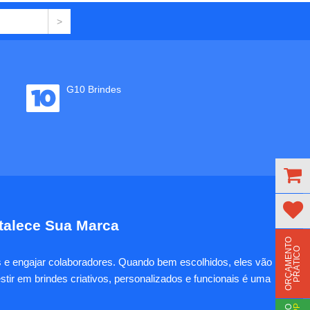
G10 Brindes
rtalece Sua Marca
O
R
Ç
A
M
E
N
T
O
P
R
Á
T
I
C
O
es e engajar colaboradores. Quando bem escolhidos, eles vão
tir em brindes criativos, personalizados e funcionais é uma