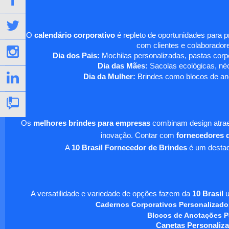
O
calendário corporativo
é repleto de oportunidades para 
com clientes e colaboradore
Dia dos Pais:
Mochilas personalizadas, pastas corpo
Dia das Mães:
Sacolas ecológicas, néc
Dia da Mulher:
Brindes como blocos de ano
Os
melhores brindes para empresas
combinam design atraen
inovação. Contar com
fornecedores d
A
10 Brasil Fornecedor de Brindes
é um destaqu
A versatilidade e variedade de opções fazem da
10 Brasil
u
Cadernos Corporativos Personalizado
Blocos de Anotações P
Canetas Personaliza