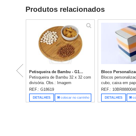
Produtos relacionados
Petisqueira de Bambu - G1...
Bloco Personaliza
Petisqueira de Bambu 32 x 32 com
Blocos personalizad
divisória. Obs.: Imagem
cubo, caixa em pape
meramente ilustrativa, não
impressão 4 cores,
REF.: G18619
REF.: 10BR888004
acompanha molheira. Medidas:
papel off-set 75gr,
DETALHES
colocar no carrinho
DETALHES
co
Altura: 32cm x Largura: 32cm x
cores, medidas: 8x8
Espessura: ...