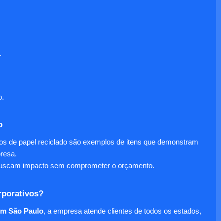
.
o.
o
nos de papel reciclado são exemplos de itens que demonstram
presa.
e buscam impacto sem comprometer o orçamento.
rporativos?
em São Paulo
, a empresa atende clientes de todos os estados,