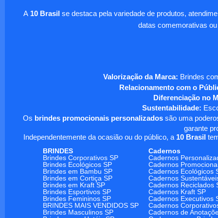
A
10 Brasil
se destaca pela variedade de produtos, atendim
datas comemorativas ou
Valorização da Marca:
Brindes com
Relacionamento com o Públi
Diferenciação no 
Sustentabilidade:
Escol
Os
brindes promocionais personalizados
são uma poderosa
garante pr
Independentemente da ocasião ou do público, a
10 Brasil
tem
BRINDES
Cadernos
Brindes Corporativos SP
Cadernos Personaliza
Brindes Ecológicos SP
Cadernos Promociona
Brindes em Bambu SP
Cadernos Ecológicos 
Brindes em Cortiça SP
Cadernos Sustentávei
Brindes em Kraft SP
Cadernos Reciclados 
Brindes Esportivos SP
Cadernos Kraft SP
Brindes Femininos SP
Cadernos Executivos 
BRINDES MAIS VENDIDOS SP
Cadernos Corporativo
Brindes Masculinos SP
Cadernos de Anotaçõ