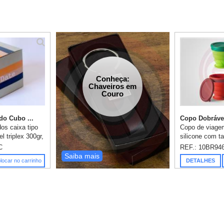
Conheça:
Chaveiros em
Couro
do Cubo ...
Copo Dobráve
os caixa tipo
Copo de viage
l triplex 300gr,
silicone com 
 800 folhas em
Contém uma ar
C
REF.: 10BR94
 impressão 1x0
serve como peg
Saiba mais
locar no carrinho
DETALHES
...
Copo com capa
Food g...