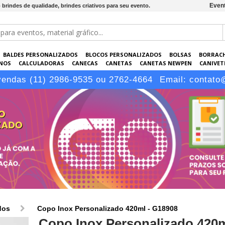
Event
brindes de qualidade, brindes criativos para seu evento.
BALDES PERSONALIZADOS
BLOCOS PERSONALIZADOS
BOLSAS
BORRAC
NOS
CALCULADORAS
CANECAS
CANETAS
CANETAS NEWPEN
CANIVETE
POS
ELETRÔNICOS
EMBALAGENS
ESCRITÓRIO
EVENTOS
GARRAFAS P
vendas (11) 2986-9535 ou 2762-4664
Email:
contato
LÁPIS
dos
Copo Inox Personalizado 420ml - G18908
Copo Inox Personalizado 420m