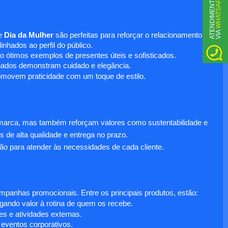
WHATSAPP
A
T
N
D
I
M
E
N
T
O
V
I
A
E
e
Dia da Mulher
são perfeitas para reforçar o relacionamento
nhados ao perfil do público.
o ótimos exemplos de presentes úteis e sofisticados.
inados demonstram cuidado e elegância.
omovem praticidade com um toque de estilo.
 marca, mas também reforçam valores como sustentabilidade e
s de alta qualidade e entrega no prazo.
ão para atender às necessidades de cada cliente.
anhas promocionais. Entre os principais produtos, estão:
egando valor à rotina de quem os recebe.
s e atividades externas.
 eventos corporativos.