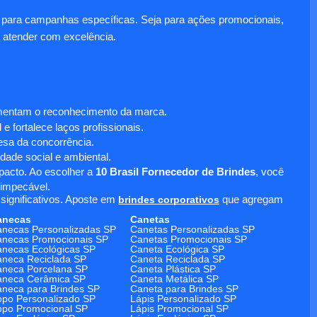
para campanhas específicas. Seja para ações promocionais,
 atender com excelência.
umentam o reconhecimento da marca.
 fortalece laços profissionais.
sa da concorrência.
dade social e ambiental.
mpacto. Ao escolher a
10 Brasil Fornecedor de Brindes
, você
 impecável.
significativos. Aposte em
brindes corporativos
que agregam
anecas
Canetas
necas Personalizadas SP
Canetas Personalizadas SP
necas Promocionais SP
Canetas Promocionais SP
necas Ecológicas SP
Caneta Ecológica SP
neca Reciclada SP
Caneta Reciclada SP
neca Porcelana SP
Caneta Plástica SP
aneca Cerâmica SP
Caneta Metálica SP
neca para Brindes SP
Caneta para Brindes SP
po Personalizado SP
Lápis Personalizado SP
po Promocional SP
Lápis Promocional SP