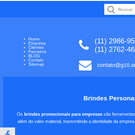
Home
(11) 2986-9
Empresa
Clientes
(11) 2762-4
Parceiros
BLOG
Contato
Sitemap
contato@g10.ar
Brindes Personal
Os
brindes promocionais para empresas
são ferramentas 
além do valor material, transmitindo a identidade da empre