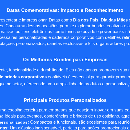
Datas Comemorativas: Impacto e Reconhecimento
presentear e impressionar. Datas como
Dia dos Pais
,
Dia das Mães
s. Cada uma dessas ocasiões permite explorar brindes criativos e ali
rativas ou itens eletrônicos como fones de ouvido e power banks sã
essaires personalizadas e cadernos corporativos com detalhes ref
tações personalizados, canetas exclusivas e kits organizadores pr
Os Melhores Brindes para Empresas
te, funcionalidade e durabilidade. Eles não apenas promovem sua
e brindes corporativos
confiáveis é essencial para garantir produto
e no setor, oferecendo uma ampla linha de produtos e personalizaç
Principais Produtos Personalizados
ma escolha certeira para empresas que desejam inovar em suas camp
s
:
Ideais para eventos, conferências e brindes de uso cotidiano, agr
ersonalizados
:
Compactos e funcionais, são excelentes para reuniõe
das:
Um clássico indispensável, perfeito para ações promocionais e