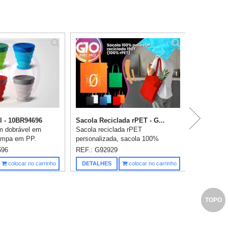
P
l - 10BR94696
Sacola Reciclada rPET - G...
m dobrável em
Sacola reciclada rPET
tampa em PP.
personalizada, sacola 100%
gola na base que
poliéster reciclado 190T (100%
696
REF.: G92929
a ou para pendurar.
rPET). Produzida a partir de
Saiba m
colocar no carrinho
DETALHES
colocar no carrinho
cidade até 240 ml.
plástico reciclado contribuindo para
a redução...
TOPO