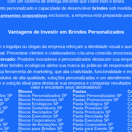
com um sistema de entrega eficiente que cobre todo o Brasil.
ento personalizado e capacidade de desenvolver
brindes
sob medida 
presentes corporativos
exclusivos, a empresa está preparada para
Vantagens de Investir em Brindes Personalizados
 o logotipo ou slogan da empresa reforçam a identidade visual e a
co:
Presentear clientes e colaboradores cria uma conexão emocional e
Mercado:
Produtos inovadores e personalizados destacam sua empre
her brindes ecológicos alinha sua marca às práticas de responsabili
 ferramenta de marketing, que alia criatividade, funcionalidade e i
odutos de alta qualidade, soluções personalizadas e um atendimento
 a solução ideal para destacar sua empresa e conquistar resultados 
valor e encantam seus destinatários!
Blocos
Pastas
C
dos SP
Blocos Personalizados SP
Pastas Personalizadas SP
Ca
is SP
Blocos Promocionais SP
Pastas Promocionais SP
Ca
SP
Blocos Ecológicos SP
Pasta Ecológica SP
Ca
s SP
Blocos Sustentáveis SP
Pasta Processo SP
Ca
SP
Blocos Reciclados SP
Pasta Prontuário SP
Ca
Blocos Executivos SP
Pasta Reciclada SP
C
SP
Blocos Corporativos SP
Pasta Executiva SP
Ca
s SP
Blocos de Anotações SP
Pasta Corporativa SP
Co
es SP
Blocos para Brindes SP
Pasta para Evento SP
Co