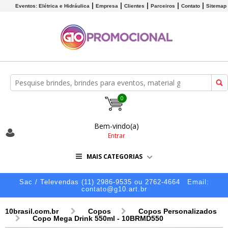
Eventos: Elétrica e Hidráulica
Empresa
Clientes
Parceiros
Contato
Sitemap
0
Bem-vindo(a)
Entrar
MAIS CATEGORIAS
Sac / Televendas (11) 2986-9535 ou 2762-4664
Email:
contato@g10.art.br
10brasil.com.br
Copos
Copos Personalizados
Copo Mega Drink 550ml - 10BRMD550