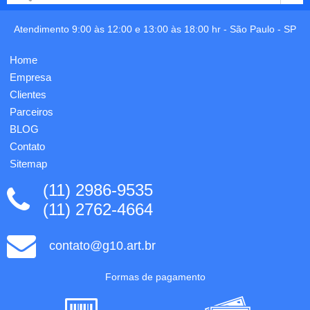
couro
cor já
sintético,
incluso.
camurça
Atendimento 9:00 às 12:00 e 13:00 às 18:00 hr -
São Paulo
-
SP
ou
emborrachado.
Home
Utiliza
ferragens
Empresa
de 2, 3,
Clientes
4 ...
Parceiros
BLOG
Contato
Sitemap
(11) 2986-9535
(11) 2762-4664
contato@g10.art.br
Formas de pagamento