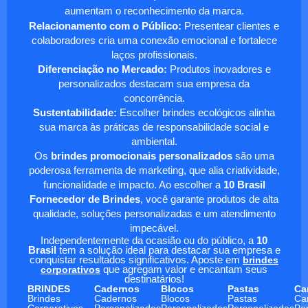
aumentam o reconhecimento da marca.
Relacionamento com o Público:
Presentear clientes e
colaboradores cria uma conexão emocional e fortalece
laços profissionais.
Diferenciação no Mercado:
Produtos inovadores e
personalizados destacam sua empresa da
concorrência.
Sustentabilidade:
Escolher brindes ecológicos alinha
sua marca às práticas de responsabilidade social e
ambiental.
Os
brindes promocionais personalizados
são uma
poderosa ferramenta de marketing, que alia criatividade,
funcionalidade e impacto. Ao escolher a
10 Brasil
Fornecedor de Brindes
, você garante produtos de alta
qualidade, soluções personalizadas e um atendimento
impecável.
Independentemente da ocasião ou do público, a
10
Brasil
tem a solução ideal para destacar sua empresa e
conquistar resultados significativos. Aposte em
brindes
corporativos
que agregam valor e encantam seus
destinatários!
BRINDES
Cadernos
Blocos
Pastas
Ca
Brindes
Cadernos
Blocos
Pastas
Ca
Corporativos
Personalizados
Personalizados
Personalizadas
Pe