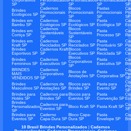
SP
SP
SP
SP
SP
Cadernos
Blocos
Pastas
Ca
Brindes
Promocionais
Promocionais
Promocionais
Pr
Ecológicos SP
SP
SP
SP
SP
Brindes em
Cadernos
Blocos
Pasta
Ca
Bambu SP
Ecológicos SP
Ecológicos SP
Ecológica SP
Ec
Cadernos
Blocos
Brindes em
Pasta
Ca
Sustentáveis
Sustentáveis
Cortiça SP
Processo SP
Re
SP
SP
Brindes em
Cadernos
Blocos
Pasta
Ca
Kraft SP
Reciclados SP
Reciclados SP
Prontuário SP
Po
Brindes
Cadernos Kraft
Blocos
Pasta
Ca
Esportivos SP
SP
Executivos SP
Reciclada SP
Ce
Blocos
Brindes
Cadernos
Pasta
Ca
Corporativos
Femininos SP
Executivos SP
Executiva SP
Br
SP
BRINDES
Cadernos
Co
Blocos de
Pasta
MAIS
Corporativos
Pe
Anotações SP
Corporativa SP
VENDIDOS SP
SP
SP
Co
Brindes
Cadernos de
Blocos para
Pasta para
Pr
Masculinos SP
Anotações SP
Brindes SP
Evento SP
SP
Brindes para
Cadernos para
Blocos para
Pasta
Co
Hotéis SP
Brindes SP
Eventos SP
Convenção SP
Ec
Brindes
Cadernos para
Co
Personalizados
Bloco Kraft SP
Pasta Kraft SP
Eventos SP
SP
SP
Brindes para
Caderno
Bloco Capa-
Pasta
Co
Eventos SP
Capa-Dura SP
Dura SP
Envelope SP
Br
10 Brasil Brindes Personalizados
|
Cadernos
Personalizados
,
Cadernos Promocionais
,
Cadernos