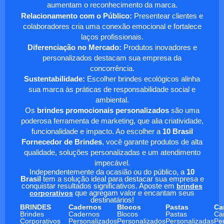
aumentam o reconhecimento da marca.
Relacionamento com o Público:
Presentear clientes e
colaboradores cria uma conexão emocional e fortalece
laços profissionais.
Diferenciação no Mercado:
Produtos inovadores e
personalizados destacam sua empresa da
concorrência.
Sustentabilidade:
Escolher brindes ecológicos alinha
sua marca às práticas de responsabilidade social e
ambiental.
Os
brindes promocionais personalizados
são uma
poderosa ferramenta de marketing, que alia criatividade,
funcionalidade e impacto. Ao escolher a
10 Brasil
Fornecedor de Brindes
, você garante produtos de alta
qualidade, soluções personalizadas e um atendimento
impecável.
Independentemente da ocasião ou do público, a
10
Brasil
tem a solução ideal para destacar sua empresa e
conquistar resultados significativos. Aposte em
brindes
corporativos
que agregam valor e encantam seus
destinatários!
BRINDES
Cadernos
Blocos
Pastas
Ca
Brindes
Cadernos
Blocos
Pastas
Ca
Corporativos
Personalizados
Personalizados
Personalizadas
Pe