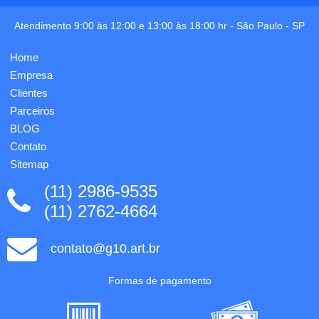
bolsos
Ecológica,
laterais
Crachá
Atendimento 9:00 às 12:00 e 13:00 às 18:00 hr -
São Paulo
-
SP
telados,
+ Pasta
alça de
Ecológica,
Home
mão em
com
nylon e
Bloco
Empresa
alça
de 25
Clientes
transversal
folhas
Parceiros
regu...
...
BLOG
Contato
Sitemap
(11) 2986-9535
(11) 2762-4664
contato@g10.art.br
Formas de pagamento