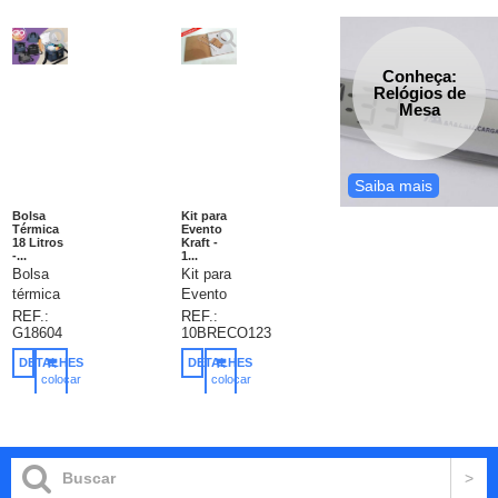
Conheça:
Relógios de
Mesa
Saiba mais
Bolsa
Kit para
Térmica
Evento
18 Litros
Kraft -
-...
1...
Bolsa
Kit para
térmica
Evento
personalizada,
Kraft,
REF.:
REF.:
G18604
10BRECO123
bolsa
composto
térmica
por
DETALHES
DETALHES
18
Pasta
colocar
colocar
litros.
Ecológica,
no
no
carrinho
carrinho
Contém
Crachá,
bolso
Bloco e
frontal
Caneta,
com
Acompanham
zíper,
Caneta