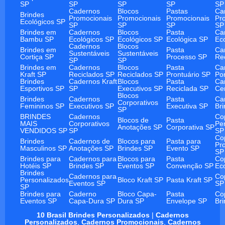
SP
SP
SP
SP
SP
Cadernos
Blocos
Pastas
Ca
Brindes
Promocionais
Promocionais
Promocionais
Pr
Ecológicos SP
SP
SP
SP
SP
Brindes em
Cadernos
Blocos
Pasta
Ca
Bambu SP
Ecológicos SP
Ecológicos SP
Ecológica SP
Ec
Cadernos
Blocos
Brindes em
Pasta
Ca
Sustentáveis
Sustentáveis
Cortiça SP
Processo SP
Re
SP
SP
Brindes em
Cadernos
Blocos
Pasta
Ca
Kraft SP
Reciclados SP
Reciclados SP
Prontuário SP
Po
Brindes
Cadernos Kraft
Blocos
Pasta
Ca
Esportivos SP
SP
Executivos SP
Reciclada SP
Ce
Blocos
Brindes
Cadernos
Pasta
Ca
Corporativos
Femininos SP
Executivos SP
Executiva SP
Br
SP
BRINDES
Cadernos
Co
Blocos de
Pasta
MAIS
Corporativos
Pe
Anotações SP
Corporativa SP
VENDIDOS SP
SP
SP
Co
Brindes
Cadernos de
Blocos para
Pasta para
Pr
Masculinos SP
Anotações SP
Brindes SP
Evento SP
SP
Brindes para
Cadernos para
Blocos para
Pasta
Co
Hotéis SP
Brindes SP
Eventos SP
Convenção SP
Ec
Brindes
Cadernos para
Co
Personalizados
Bloco Kraft SP
Pasta Kraft SP
Eventos SP
SP
SP
Brindes para
Caderno
Bloco Capa-
Pasta
Co
Eventos SP
Capa-Dura SP
Dura SP
Envelope SP
Br
10 Brasil Brindes Personalizados
|
Cadernos
Personalizados
,
Cadernos Promocionais
,
Cadernos