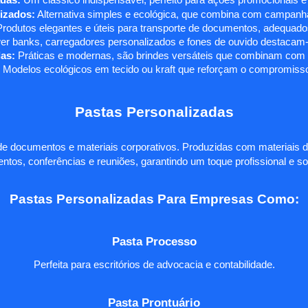
das:
Um clássico indispensável, perfeito para ações promocionais e
izados:
Alternativa simples e ecológica, que combina com campanha
rodutos elegantes e úteis para transporte de documentos, adequados
r banks, carregadores personalizados e fones de ouvido destacam-s
as:
Práticas e modernas, são brindes versáteis que combinam com q
 Modelos ecológicos em tecido ou kraft que reforçam o compromisso
Pastas Personalizadas
e documentos e materiais corporativos. Produzidas com materiais d
ntos, conferências e reuniões, garantindo um toque profissional e so
Pastas Personalizadas Para Empresas Como:
Pasta Processo
Perfeita para escritórios de advocacia e contabilidade.
Pasta Prontuário