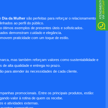
WHATSAPP
A
T
N
D
I
M
E
N
T
O
V
I
A
E
e
Dia da Mulher
são perfeitas para reforçar o relacionamento
nhados ao perfil do público.
o ótimos exemplos de presentes úteis e sofisticados.
inados demonstram cuidado e elegância.
omovem praticidade com um toque de estilo.
 marca, mas também reforçam valores como sustentabilidade e
s de alta qualidade e entrega no prazo.
ão para atender às necessidades de cada cliente.
anhas promocionais. Entre os principais produtos, estão:
egando valor à rotina de quem os recebe.
s e atividades externas.