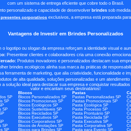
com um sistema de entrega eficiente que cobre todo o Brasil.
ento personalizado e capacidade de desenvolver
brindes
sob medida 
presentes corporativos
exclusivos, a empresa está preparada para
Vantagens de Investir em Brindes Personalizados
 o logotipo ou slogan da empresa reforçam a identidade visual e a
co:
Presentear clientes e colaboradores cria uma conexão emocional e
Mercado:
Produtos inovadores e personalizados destacam sua empre
her brindes ecológicos alinha sua marca às práticas de responsabili
 ferramenta de marketing, que alia criatividade, funcionalidade e i
odutos de alta qualidade, soluções personalizadas e um atendimento
 a solução ideal para destacar sua empresa e conquistar resultados 
valor e encantam seus destinatários!
Blocos
Pastas
C
dos SP
Blocos Personalizados SP
Pastas Personalizadas SP
Ca
is SP
Blocos Promocionais SP
Pastas Promocionais SP
Ca
SP
Blocos Ecológicos SP
Pasta Ecológica SP
Ca
s SP
Blocos Sustentáveis SP
Pasta Processo SP
Ca
SP
Blocos Reciclados SP
Pasta Prontuário SP
Ca
Blocos Executivos SP
Pasta Reciclada SP
C
SP
Blocos Corporativos SP
Pasta Executiva SP
Ca
s SP
Blocos de Anotações SP
Pasta Corporativa SP
Co
es SP
Blocos para Brindes SP
Pasta para Evento SP
Co