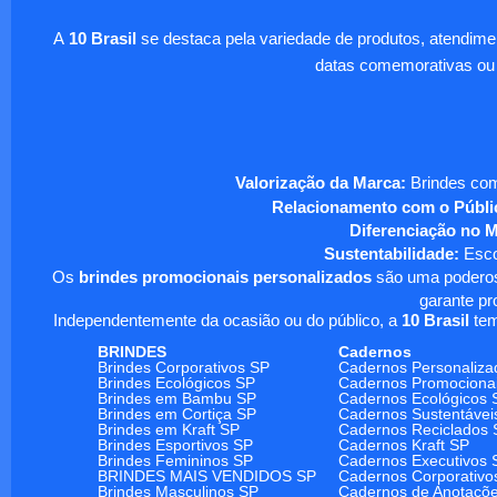
A
10 Brasil
se destaca pela variedade de produtos, atendim
datas comemorativas ou
Valorização da Marca:
Brindes com
Relacionamento com o Públi
Diferenciação no 
Sustentabilidade:
Escol
Os
brindes promocionais personalizados
são uma poderosa
garante pr
Independentemente da ocasião ou do público, a
10 Brasil
tem
BRINDES
Cadernos
Brindes Corporativos SP
Cadernos Personaliza
Brindes Ecológicos SP
Cadernos Promociona
Brindes em Bambu SP
Cadernos Ecológicos 
Brindes em Cortiça SP
Cadernos Sustentávei
Brindes em Kraft SP
Cadernos Reciclados 
Brindes Esportivos SP
Cadernos Kraft SP
Brindes Femininos SP
Cadernos Executivos 
BRINDES MAIS VENDIDOS SP
Cadernos Corporativo
Brindes Masculinos SP
Cadernos de Anotaçõ