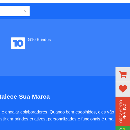
G10 Brindes
rtalece Sua Marca
O
R
Ç
A
M
E
N
T
O
P
R
Á
T
I
C
O
es e engajar colaboradores. Quando bem escolhidos, eles vão
tir em brindes criativos, personalizados e funcionais é uma