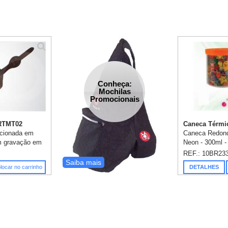
Conheça:
Mochilas
Promocionais
BRTMT02
Caneca Térmic
ccionada em
Caneca Redond
om gravação em
Neon - 300ml - 
bamento em
microondas e m
REF.: 10BR23
ão já inclusa.
gravação em 1 
Saiba mais
locar no carrinho
DETALHES
Consultar as c