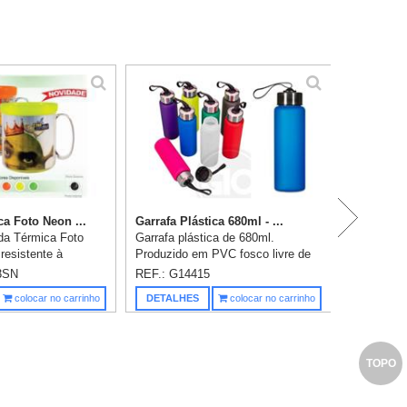
Ba
a Foto Neon ...
Garrafa Plástica 680ml - ...
a Térmica Foto
Garrafa plástica de 680ml.
resistente à
Produzido em PVC fosco livre de
áquina de lavar,
BPA, a squeeze possui tampa
3SN
REF.: G14415
cor já incluso.
rosqueável em inox com alça
Saiba m
colocar no carrinho
DETALHES
colocar no carrinho
ores.
elástica para transporte (não
removível)...
TOPO