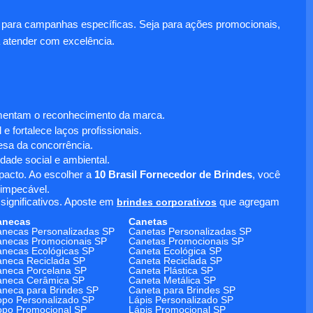
para campanhas específicas. Seja para ações promocionais,
 atender com excelência.
umentam o reconhecimento da marca.
 fortalece laços profissionais.
sa da concorrência.
dade social e ambiental.
mpacto. Ao escolher a
10 Brasil Fornecedor de Brindes
, você
 impecável.
significativos. Aposte em
brindes corporativos
que agregam
anecas
Canetas
necas Personalizadas SP
Canetas Personalizadas SP
necas Promocionais SP
Canetas Promocionais SP
necas Ecológicas SP
Caneta Ecológica SP
neca Reciclada SP
Caneta Reciclada SP
neca Porcelana SP
Caneta Plástica SP
aneca Cerâmica SP
Caneta Metálica SP
neca para Brindes SP
Caneta para Brindes SP
po Personalizado SP
Lápis Personalizado SP
po Promocional SP
Lápis Promocional SP