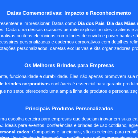
Datas Comemorativas: Impacto e Reconhecimento
presentear e impressionar. Datas como
Dia dos Pais
,
Dia das Mães
s. Cada uma dessas ocasiões permite explorar brindes criativos e ali
rativas ou itens eletrônicos como fones de ouvido e power banks sã
essaires personalizadas e cadernos corporativos com detalhes ref
tações personalizados, canetas exclusivas e kits organizadores pr
Os Melhores Brindes para Empresas
te, funcionalidade e durabilidade. Eles não apenas promovem sua
e brindes corporativos
confiáveis é essencial para garantir produto
e no setor, oferecendo uma ampla linha de produtos e personalizaç
Principais Produtos Personalizados
ma escolha certeira para empresas que desejam inovar em suas camp
s
:
Ideais para eventos, conferências e brindes de uso cotidiano, agr
ersonalizados
:
Compactos e funcionais, são excelentes para reuniõe