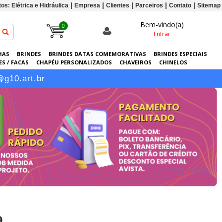
os: Elétrica e Hidráulica
Empresa
Clientes
Parceiros
Contato
Sitemap
Bem-vindo(a)
0
Entrar
HAS
BRINDES
BRINDES DATAS COMEMORATIVAS
BRINDES ESPECIAIS
S / FACAS
CHAPÉU PERSONALIZADOS
CHAVEIROS
CHINELOS
ERSONALIZADAS
GRÁFICA
GUARDA-CHUVAS
KITS
LANÇAMENTOS
@g10.art.br
9