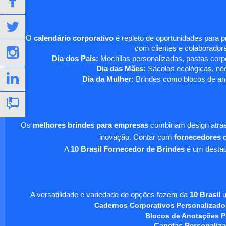
O
calendário corporativo
é repleto de oportunidades para 
com clientes e colaboradore
Dia dos Pais:
Mochilas personalizadas, pastas corpo
Dia das Mães:
Sacolas ecológicas, néc
Dia da Mulher:
Brindes como blocos de ano
Os
melhores brindes para empresas
combinam design atraen
inovação. Contar com
fornecedores d
A
10 Brasil Fornecedor de Brindes
é um destaqu
A versatilidade e variedade de opções fazem da
10 Brasil
u
Cadernos Corporativos Personalizado
Blocos de Anotações P