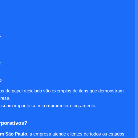
.
o.
o
nos de papel reciclado são exemplos de itens que demonstram
presa.
e buscam impacto sem comprometer o orçamento.
rporativos?
em São Paulo
, a empresa atende clientes de todos os estados,