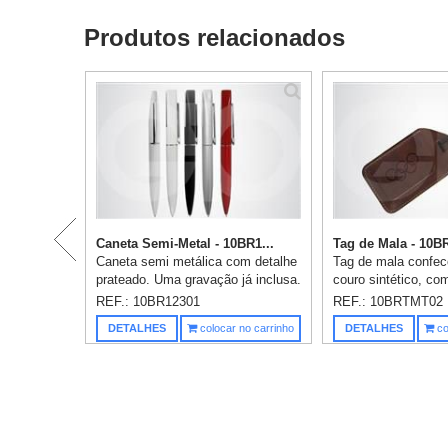
Produtos relacionados
Caneta Semi-Metal - 10BR1...
Tag de Mala - 10
Caneta semi metálica com detalhe
Tag de mala confe
prateado. Uma gravação já inclusa.
couro sintético, c
baixo relevo e aca
REF.: 10BR12301
REF.: 10BRTMT02
costura. Uma gravaç
DETALHES
colocar no carrinho
DETALHES
co