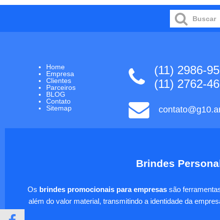
Home
(11) 2986-9
Empresa
Clientes
(11) 2762-4
Parceiros
BLOG
Contato
Sitemap
contato@g10.ar
Brindes Personal
Os
brindes promocionais para empresas
são ferramentas 
além do valor material, transmitindo a identidade da empre