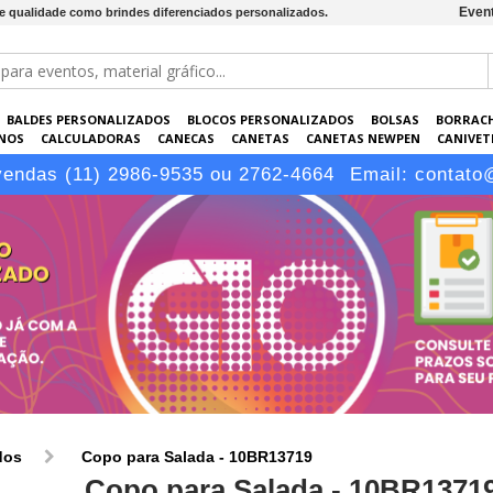
Event
de qualidade como brindes diferenciados personalizados.
BALDES PERSONALIZADOS
BLOCOS PERSONALIZADOS
BOLSAS
BORRAC
NOS
CALCULADORAS
CANECAS
CANETAS
CANETAS NEWPEN
CANIVETE
POS
ELETRÔNICOS
EMBALAGENS
ESCRITÓRIO
EVENTOS
GARRAFAS P
vendas (11) 2986-9535 ou 2762-4664
Email:
contato
LÁPIS
dos
Copo para Salada - 10BR13719
Copo para Salada - 10BR1371