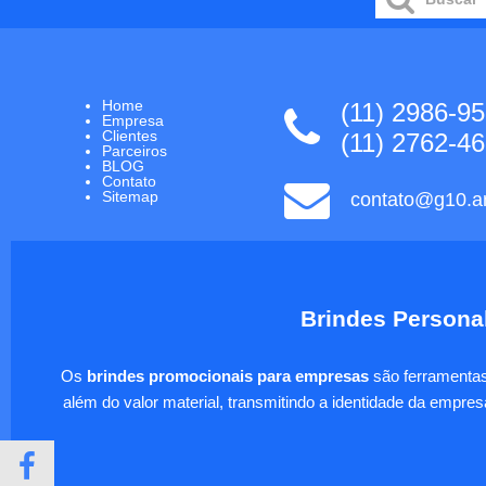
Home
(11) 2986-9
Empresa
Clientes
(11) 2762-4
Parceiros
BLOG
Contato
Sitemap
contato@g10.ar
Brindes Personal
Os
brindes promocionais para empresas
são ferramentas 
além do valor material, transmitindo a identidade da empre