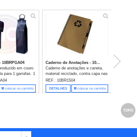
Ki
 - 10BRPGA04
Caderno de Anotações - 10...
 produzido em couro
Caderno de anotações e caneta,
la para 1 garrafas. 1
material reciclado, contra capa nas
 em baixo-relevo ou
cores vermelha, preta, azul e
GA04
REF.: 10BR1504
verde. Contém 80 folhas. Tamanho
Saiba m
colocar no carrinho
DETALHES
colocar no carrinho
da capa (CxL): 17,4 cm x ...
TOPO