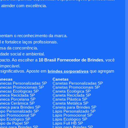
 atender com excelência.
umentam o reconhecimento da marca.
 fortalece laços profissionais.
sa da concorrência.
dade social e ambiental.
mpacto. Ao escolher a
10 Brasil Fornecedor de Brindes
, você
 impecável.
significativos. Aposte em
brindes corporativos
que agregam
anecas
Canetas
necas Personalizadas SP
Canetas Personalizadas SP
necas Promocionais SP
Canetas Promocionais SP
necas Ecológicas SP
Caneta Ecológica SP
neca Reciclada SP
Caneta Reciclada SP
neca Porcelana SP
Caneta Plástica SP
aneca Cerâmica SP
Caneta Metálica SP
neca para Brindes SP
Caneta para Brindes SP
po Personalizado SP
Lápis Personalizado SP
po Promocional SP
Lápis Promocional SP
po Ecológico SP
Lápis Ecológico SP
po de Papel SP
Lápis Full HB SP
pos para Brindes SP
Lápis para Brindes SP