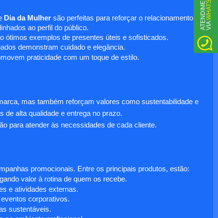
WHATSAPP
A
T
N
D
I
M
E
N
T
O
V
I
A
e
Dia da Mulher
são perfeitas para reforçar o relacionamento
E
nhados ao perfil do público.
o ótimos exemplos de presentes úteis e sofisticados.
inados demonstram cuidado e elegância.
omovem praticidade com um toque de estilo.
 marca, mas também reforçam valores como sustentabilidade e
s de alta qualidade e entrega no prazo.
ão para atender às necessidades de cada cliente.
anhas promocionais. Entre os principais produtos, estão:
egando valor à rotina de quem os recebe.
s e atividades externas.
 eventos corporativos.
s sustentáveis.