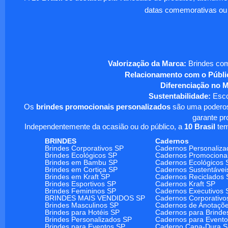
datas comemorativas ou
Valorização da Marca:
Brindes com
Relacionamento com o Públi
Diferenciação no 
Sustentabilidade:
Escol
Os
brindes promocionais personalizados
são uma poderosa
garante pr
Independentemente da ocasião ou do público, a
10 Brasil
tem
BRINDES
Cadernos
Brindes Corporativos SP
Cadernos Personaliza
Brindes Ecológicos SP
Cadernos Promociona
Brindes em Bambu SP
Cadernos Ecológicos 
Brindes em Cortiça SP
Cadernos Sustentávei
Brindes em Kraft SP
Cadernos Reciclados 
Brindes Esportivos SP
Cadernos Kraft SP
Brindes Femininos SP
Cadernos Executivos 
BRINDES MAIS VENDIDOS SP
Cadernos Corporativo
Brindes Masculinos SP
Cadernos de Anotaçõ
Brindes para Hotéis SP
Cadernos para Brinde
Brindes Personalizados SP
Cadernos para Event
Brindes para Eventos SP
Caderno Capa-Dura 