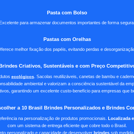
Pasta com Bolso
Excelente para armazenar documentos importantes de forma segura
Pastas com Orelhas
ferece melhor fixação dos papéis, evitando perdas e desorganizaçã
Brindes Criativos, Sustentáveis e com Preço Competitiv
dutos
ecológicos
. Sacolas reutilizáveis, canetas de bambu e cader
nsabilidade ambiental e valorizam a consciência sustentável da em
tivos, garantindo um excelente custo-benefício para empresas qu
colher a 10 Brasil Brindes Personalizados e Brindes Co
eferência na personalização de produtos promocionais.
Localizada 
com um sistema de entrega eficiente que cobre todo o Brasil.
ento personalizado e capacidade de desenvolver
brindes
sob medida 