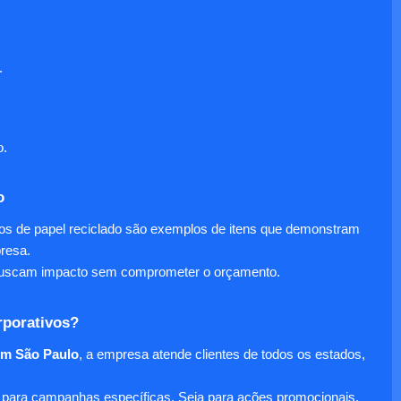
.
o.
o
nos de papel reciclado são exemplos de itens que demonstram
presa.
e buscam impacto sem comprometer o orçamento.
rporativos?
em São Paulo
, a empresa atende clientes de todos os estados,
para campanhas específicas. Seja para ações promocionais,