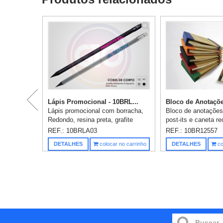
Lápis Promocional - 10BRL...
Bloco de Anotaçõe
Lápis promocional com borracha,
Bloco de anotações
Redondo, resina preta, grafite
post-its e caneta re
HB02, resistente e com escrita
Contém: Bloco com 
REF.: 10BRLA03
REF.: 10BR12557
macia, excelente apagabilidade,
Post-it amarelo 25 f
DETALHES
colocar no carrinho
DETALHES
co
apontado. Gravação em uma cor...
Marcadores de pági
Uma ...