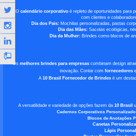
O
calendário corporativo
é repleto de oportunidades para 
com clientes e colaboradore
Dia dos Pais:
Mochilas personalizadas, pastas corpo
Dia das Mães:
Sacolas ecológicas, néc
Dia da Mulher:
Brindes como blocos de ano
Os
melhores brindes para empresas
combinam design atraen
inovação. Contar com
fornecedores d
A
10 Brasil Fornecedor de Brindes
é um destaqu
A versatilidade e variedade de opções fazem da
10 Brasil
u
Cadernos Corporativos Personalizado
Blocos de Anotações P
Canetas Personaliza
Lápis Personal