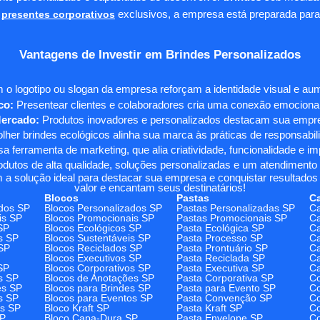
presentes corporativos
exclusivos, a empresa está preparada para
Vantagens de Investir em Brindes Personalizados
 o logotipo ou slogan da empresa reforçam a identidade visual e a
co:
Presentear clientes e colaboradores cria uma conexão emocional e
Mercado:
Produtos inovadores e personalizados destacam sua empre
her brindes ecológicos alinha sua marca às práticas de responsabili
 ferramenta de marketing, que alia criatividade, funcionalidade e i
odutos de alta qualidade, soluções personalizadas e um atendimento
 a solução ideal para destacar sua empresa e conquistar resultados 
valor e encantam seus destinatários!
Blocos
Pastas
C
dos SP
Blocos Personalizados SP
Pastas Personalizadas SP
Ca
is SP
Blocos Promocionais SP
Pastas Promocionais SP
Ca
SP
Blocos Ecológicos SP
Pasta Ecológica SP
Ca
s SP
Blocos Sustentáveis SP
Pasta Processo SP
Ca
SP
Blocos Reciclados SP
Pasta Prontuário SP
Ca
Blocos Executivos SP
Pasta Reciclada SP
C
SP
Blocos Corporativos SP
Pasta Executiva SP
Ca
s SP
Blocos de Anotações SP
Pasta Corporativa SP
Co
es SP
Blocos para Brindes SP
Pasta para Evento SP
Co
s SP
Blocos para Eventos SP
Pasta Convenção SP
Co
os SP
Bloco Kraft SP
Pasta Kraft SP
Co
SP
Bloco Capa-Dura SP
Pasta Envelope SP
Co