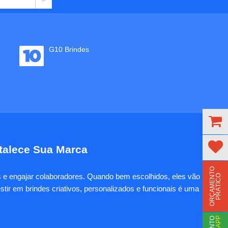
G10 Brindes
rtalece Sua Marca
O
R
Ç
A
M
E
N
T
O
P
R
Á
T
I
C
es e engajar colaboradores. Quando bem escolhidos, eles vão
O
tir em brindes criativos, personalizados e funcionais é uma