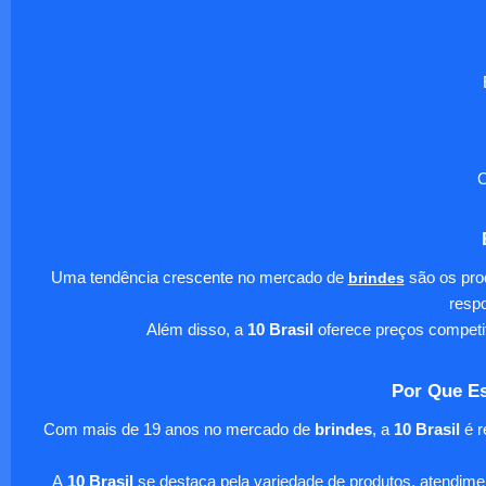
O
Uma tendência crescente no mercado de
brindes
são os pro
respo
Além disso, a
10 Brasil
oferece preços competi
Por Que Es
Com mais de 19 anos no mercado de
brindes
, a
10 Brasil
é r
A
10 Brasil
se destaca pela variedade de produtos, atendim