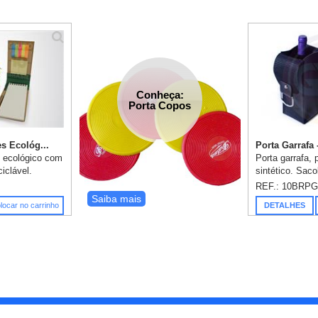
Conheça:
Porta Copos
s Ecológ...
Porta Garrafa
 ecológico com
Porta garrafa,
ciclável.
sintético. Saco
70 folhas;
personalização
REF.: 10BRP
olhas;
silk já incluso.
Saiba mais
locar no carrinho
DETALHES
na 15 folhas.