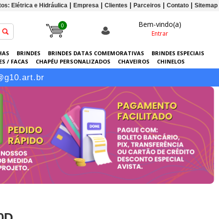
os: Elétrica e Hidráulica
Empresa
Clientes
Parceiros
Contato
Sitemap
Bem-vindo(a)
0
Entrar
HAS
BRINDES
BRINDES DATAS COMEMORATIVAS
BRINDES ESPECIAIS
S / FACAS
CHAPÉU PERSONALIZADOS
CHAVEIROS
CHINELOS
ERSONALIZADAS
GRÁFICA
GUARDA-CHUVAS
KITS
LANÇAMENTOS
@g10.art.br
0D