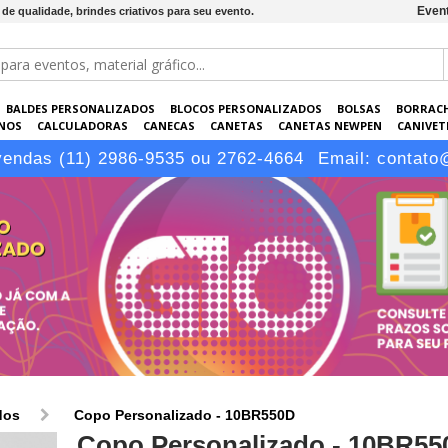
Event
e qualidade, brindes criativos para seu evento.
BALDES PERSONALIZADOS
BLOCOS PERSONALIZADOS
BOLSAS
BORRAC
NOS
CALCULADORAS
CANECAS
CANETAS
CANETAS NEWPEN
CANIVETE
POS
ELETRÔNICOS
EMBALAGENS
ESCRITÓRIO
EVENTOS
GARRAFAS P
vendas (11) 2986-9535 ou 2762-4664
Email:
contato
LÁPIS
dos
Copo Personalizado - 10BR550D
Copo Personalizado - 10BR55