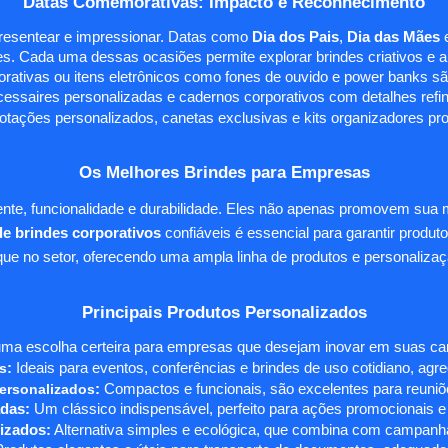
Datas Comemorativas: Impacto e Reconhecimento
presentear e impressionar. Datas como
Dia dos Pais
,
Dia das Mães
s. Cada uma dessas ocasiões permite explorar brindes criativos e ali
rativas ou itens eletrônicos como fones de ouvido e power banks sã
essaires personalizadas e cadernos corporativos com detalhes ref
tações personalizados, canetas exclusivas e kits organizadores pr
Os Melhores Brindes para Empresas
te, funcionalidade e durabilidade. Eles não apenas promovem sua
e brindes corporativos
confiáveis é essencial para garantir produto
e no setor, oferecendo uma ampla linha de produtos e personalizaç
Principais Produtos Personalizados
ma escolha certeira para empresas que desejam inovar em suas camp
s
:
Ideais para eventos, conferências e brindes de uso cotidiano, agr
ersonalizados
:
Compactos e funcionais, são excelentes para reuniõe
das:
Um clássico indispensável, perfeito para ações promocionais e
izados:
Alternativa simples e ecológica, que combina com campanha