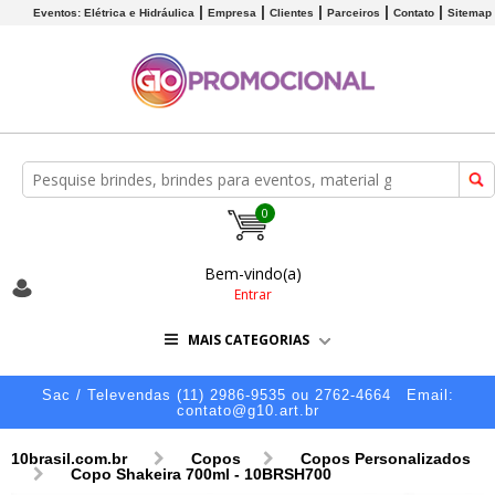
Eventos: Elétrica e Hidráulica
Empresa
Clientes
Parceiros
Contato
Sitemap
0
Bem-vindo(a)
Entrar
MAIS CATEGORIAS
Sac / Televendas (11) 2986-9535 ou 2762-4664
Email:
contato@g10.art.br
10brasil.com.br
Copos
Copos Personalizados
Copo Shakeira 700ml - 10BRSH700