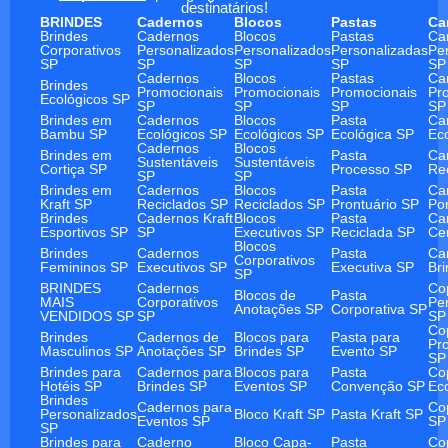
destinatários!
BRINDES
Cadernos
Blocos
Pastas
Ca
Brindes
Cadernos
Blocos
Pastas
Ca
Corporativos
Personalizados
Personalizados
Personalizadas
Pe
SP
SP
SP
SP
SP
Cadernos
Blocos
Pastas
Ca
Brindes
Promocionais
Promocionais
Promocionais
Pr
Ecológicos SP
SP
SP
SP
SP
Brindes em
Cadernos
Blocos
Pasta
Ca
Bambu SP
Ecológicos SP
Ecológicos SP
Ecológica SP
Ec
Cadernos
Blocos
Brindes em
Pasta
Ca
Sustentáveis
Sustentáveis
Cortiça SP
Processo SP
Re
SP
SP
Brindes em
Cadernos
Blocos
Pasta
Ca
Kraft SP
Reciclados SP
Reciclados SP
Prontuário SP
Po
Brindes
Cadernos Kraft
Blocos
Pasta
Ca
Esportivos SP
SP
Executivos SP
Reciclada SP
Ce
Blocos
Brindes
Cadernos
Pasta
Ca
Corporativos
Femininos SP
Executivos SP
Executiva SP
Br
SP
BRINDES
Cadernos
Co
Blocos de
Pasta
MAIS
Corporativos
Pe
Anotações SP
Corporativa SP
VENDIDOS SP
SP
SP
Co
Brindes
Cadernos de
Blocos para
Pasta para
Pr
Masculinos SP
Anotações SP
Brindes SP
Evento SP
SP
Brindes para
Cadernos para
Blocos para
Pasta
Co
Hotéis SP
Brindes SP
Eventos SP
Convenção SP
Ec
Brindes
Cadernos para
Co
Personalizados
Bloco Kraft SP
Pasta Kraft SP
Eventos SP
SP
SP
Brindes para
Caderno
Bloco Capa-
Pasta
Co