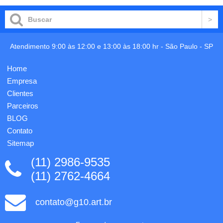
15cm x
lixa,
Espessura:
pinça,
2cm.
empurrador
Personalização
de
inclusa.
cutícula,
Atendimento 9:00 às 12:00 e 13:00 às 18:00 hr -
São Paulo
-
SP
cortador
de
Home
cutícula,
tesoura
Empresa
e
Clientes
cortador
Parceiros
de
unha.
BLOG
Parte
Contato
int...
Sitemap
(11) 2986-9535
(11) 2762-4664
contato@g10.art.br