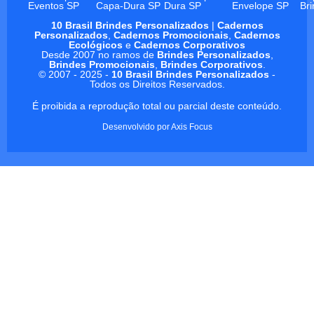
Eventos SP
Capa-Dura SP
Dura SP
Envelope SP
Br
10 Brasil Brindes Personalizados
|
Cadernos
Personalizados
,
Cadernos Promocionais
,
Cadernos
Ecológicos
e
Cadernos Corporativos
Desde 2007 no ramos de
Brindes Personalizados
,
Brindes Promocionais
,
Brindes Corporativos
.
© 2007 - 2025 -
10 Brasil Brindes Personalizados
-
Todos os Direitos Reservados.
É proibida a reprodução total ou parcial deste conteúdo.
Desenvolvido por
Axis Focus