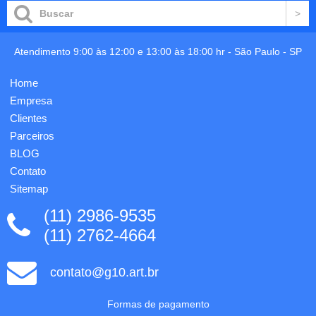
kraft,
bloco
com 25
folhas
Atendimento 9:00 às 12:00 e 13:00 às 18:00 hr -
São Paulo
-
SP
não
pautadas
Home
de papel
reciclado.
Empresa
Caneta
Clientes
Opcional.
Parceiros
240 x
31...
BLOG
Contato
Sitemap
(11) 2986-9535
(11) 2762-4664
contato@g10.art.br
Formas de pagamento