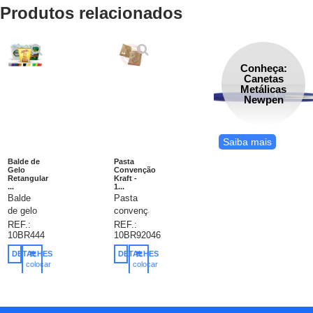
Produtos relacionados
Conheça:
Canetas
Metálicas
Newpen
Saiba mais
Balde de
Pasta
Gelo
Convenção
Retangular
Kraft -
...
1...
Balde
Pasta
de gelo
convenção
personalizada,
kraft,
REF.:
REF.:
10BR444
10BR92046
2,6
pasta
litros,
kraft A4,
DETALHES
DETALHES
gravação
pasta
colocar
colocar
em 1
kraft
no
no
carrinho
carrinho
cor já
produzida
incluso.
em
papel