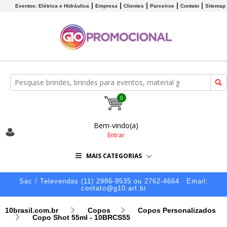
Eventos: Elétrica e Hidráulica
Empresa
Clientes
Parceiros
Contato
Sitemap
0
Bem-vindo(a)
Entrar
MAIS CATEGORIAS
Sac / Televendas (11) 2986-9535 ou 2762-4664
Email:
contato@g10.art.br
10brasil.com.br
Copos
Copos Personalizados
Copo Shot 55ml - 10BRCS55