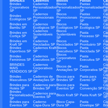
BRINDES
Cadernos
Blocos
Pastas
Ca
Brindes
Cadernos
Blocos
Pastas
Ca
Corporativos
Personalizados
Personalizados
Personalizadas
Pe
SP
SP
SP
SP
SP
Cadernos
Blocos
Pastas
Ca
Brindes
Promocionais
Promocionais
Promocionais
Pr
Ecológicos SP
SP
SP
SP
SP
Brindes em
Cadernos
Blocos
Pasta
Ca
Bambu SP
Ecológicos SP
Ecológicos SP
Ecológica SP
Ec
Cadernos
Blocos
Brindes em
Pasta
Ca
Sustentáveis
Sustentáveis
Cortiça SP
Processo SP
Re
SP
SP
Brindes em
Cadernos
Blocos
Pasta
Ca
Kraft SP
Reciclados SP
Reciclados SP
Prontuário SP
Po
Brindes
Cadernos Kraft
Blocos
Pasta
Ca
Esportivos SP
SP
Executivos SP
Reciclada SP
Ce
Blocos
Brindes
Cadernos
Pasta
Ca
Corporativos
Femininos SP
Executivos SP
Executiva SP
Br
SP
BRINDES
Cadernos
Co
Blocos de
Pasta
MAIS
Corporativos
Pe
Anotações SP
Corporativa SP
VENDIDOS SP
SP
SP
Co
Brindes
Cadernos de
Blocos para
Pasta para
Pr
Masculinos SP
Anotações SP
Brindes SP
Evento SP
SP
Brindes para
Cadernos para
Blocos para
Pasta
Co
Hotéis SP
Brindes SP
Eventos SP
Convenção SP
Ec
Brindes
Cadernos para
Co
Personalizados
Bloco Kraft SP
Pasta Kraft SP
Eventos SP
SP
SP
Brindes para
Caderno
Bloco Capa-
Pasta
Co
Eventos SP
Capa-Dura SP
Dura SP
Envelope SP
Br