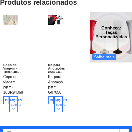
Produtos relacionados
Conheça:
Taças
Personalizadas
Saiba mais
Copo de
Kit para
Viagem -
Anotações
10BR9406...
com Ca...
Copo de
Kit para
viagem
Anotações
Personalizado.
com
REF.:
REF.:
10BR94068
G07050
Fibra de
Caneta,
bambu
para
DETALHES
DETALHES
e PP.
quem
colocar
colocar
Com
busca
no
no
carrinho
carrinho
canudo
registrar
retrátil.
anotações
Capacidade:
de
450 ml.
forma