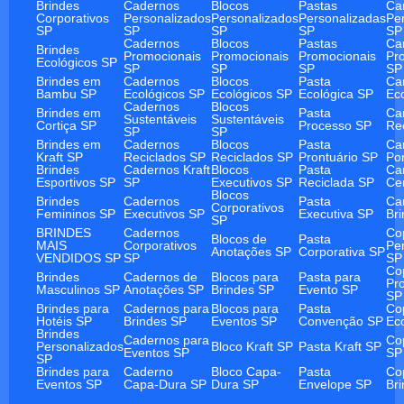
Brindes
Cadernos
Blocos
Pastas
Ca
Corporativos
Personalizados
Personalizados
Personalizadas
Pe
SP
SP
SP
SP
SP
Cadernos
Blocos
Pastas
Ca
Brindes
Promocionais
Promocionais
Promocionais
Pr
Ecológicos SP
SP
SP
SP
SP
Brindes em
Cadernos
Blocos
Pasta
Ca
Bambu SP
Ecológicos SP
Ecológicos SP
Ecológica SP
Ec
Cadernos
Blocos
Brindes em
Pasta
Ca
Sustentáveis
Sustentáveis
Cortiça SP
Processo SP
Re
SP
SP
Brindes em
Cadernos
Blocos
Pasta
Ca
Kraft SP
Reciclados SP
Reciclados SP
Prontuário SP
Po
Brindes
Cadernos Kraft
Blocos
Pasta
Ca
Esportivos SP
SP
Executivos SP
Reciclada SP
Ce
Blocos
Brindes
Cadernos
Pasta
Ca
Corporativos
Femininos SP
Executivos SP
Executiva SP
Br
SP
BRINDES
Cadernos
Co
Blocos de
Pasta
MAIS
Corporativos
Pe
Anotações SP
Corporativa SP
VENDIDOS SP
SP
SP
Co
Brindes
Cadernos de
Blocos para
Pasta para
Pr
Masculinos SP
Anotações SP
Brindes SP
Evento SP
SP
Brindes para
Cadernos para
Blocos para
Pasta
Co
Hotéis SP
Brindes SP
Eventos SP
Convenção SP
Ec
Brindes
Cadernos para
Co
Personalizados
Bloco Kraft SP
Pasta Kraft SP
Eventos SP
SP
SP
Brindes para
Caderno
Bloco Capa-
Pasta
Co
Eventos SP
Capa-Dura SP
Dura SP
Envelope SP
Br