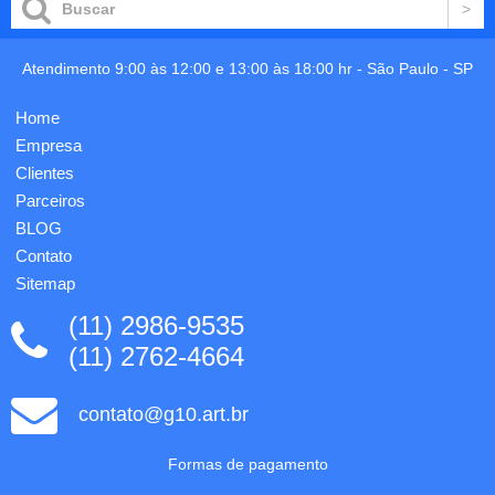
Food
prática
grade.
e
Ø93 x
acessível,
Atendimento 9:00 às 12:00 e 13:00 às 18:00 hr -
São Paulo
-
SP
135
nosso
mm.
Kit para
Gravação
Anotações
Home
em 1
é a
Empresa
cor já
escolha
incluso.
perfeita.
Clientes
Com
Parceiros
aproxim...
BLOG
Contato
Sitemap
(11) 2986-9535
(11) 2762-4664
contato@g10.art.br
Formas de pagamento