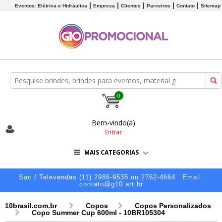
Eventos: Elétrica e Hidráulica
Empresa
Clientes
Parceiros
Contato
Sitemap
0
Bem-vindo(a)
Entrar
MAIS CATEGORIAS
Sac / Televendas (11) 2986-9535 ou 2762-4664
Email:
contato@g10.art.br
10brasil.com.br
Copos
Copos Personalizados
Copo Summer Cup 600ml - 10BR105304