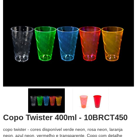
Copo Twister 400ml - 10BRCT450
copo twister - cores disponível verde neon, rosa neon, laranja
neon, azul neon, vermelho e transparente, Copo com detalhe