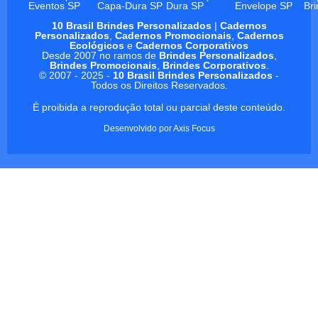
Eventos SP
Capa-Dura SP
Dura SP
Envelope SP
Br
10 Brasil Brindes Personalizados
|
Cadernos
Personalizados
,
Cadernos Promocionais
,
Cadernos
Ecológicos
e
Cadernos Corporativos
Desde 2007 no ramos de
Brindes Personalizados
,
Brindes Promocionais
,
Brindes Corporativos
.
© 2007 - 2025 -
10 Brasil Brindes Personalizados
-
Todos os Direitos Reservados.
É proibida a reprodução total ou parcial deste conteúdo.
Desenvolvido por
Axis Focus