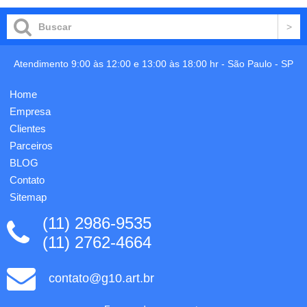
seu
425 x
logo,
275 mm
produzido
- Bolsa:
em
175 x
papel
115
Atendimento 9:00 às 12:00 e 13:00 às 18:00 hr -
São Paulo
-
SP
cartão
mm.
300gr,
Gravação
impressão
Home
em 1
4 x 0
cor já
Empresa
cor.
incluso.
Formato
Clientes
fechado
Parceiros
18x13
BLOG
cm co...
Contato
Sitemap
(11) 2986-9535
(11) 2762-4664
contato@g10.art.br