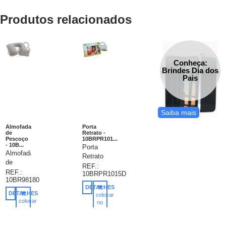
Produtos relacionados
Conheça:
Brindes Dia dos
Pais
Saiba mais
Almofada
Porta
de
Retrato -
Pescoço
10BRPR101...
- 10B...
Porta
Almofada
Retrato
de
em
REF.:
pescoço.
REF.:
10BRPR1015D
Papel
10BR98180
PVC
Cartão
DETALHES
aveludado.
com
DETALHES
colocar
Fornecida
colocar
Suporte,
no
em
no
carrinho
personalizado
carrinho
bolsa.
com o
Vazio: