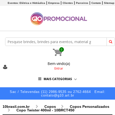
Eventos: Elétrica e Hidráulica
Empresa
Clientes
Parceiros
Contato
Sitemap
0
Bem-vindo(a)
Entrar
MAIS CATEGORIAS
Sac / Televendas (11) 2986-9535 ou 2762-4664
Email:
contato@g10.art.br
10brasil.com.br
Copos
Copos Personalizados
Copo Twister 400ml - 10BRCT450