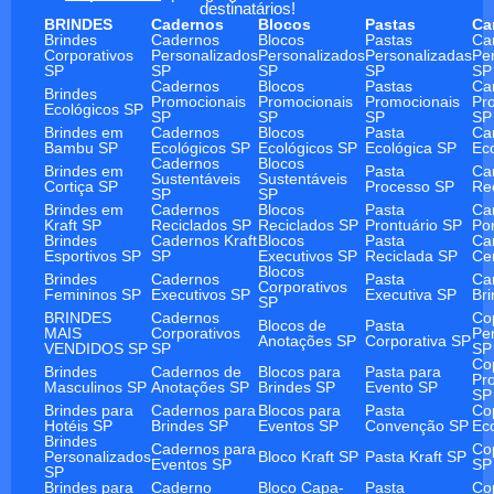
destinatários!
BRINDES
Cadernos
Blocos
Pastas
Ca
Brindes
Cadernos
Blocos
Pastas
Ca
Corporativos
Personalizados
Personalizados
Personalizadas
Pe
SP
SP
SP
SP
SP
Cadernos
Blocos
Pastas
Ca
Brindes
Promocionais
Promocionais
Promocionais
Pr
Ecológicos SP
SP
SP
SP
SP
Brindes em
Cadernos
Blocos
Pasta
Ca
Bambu SP
Ecológicos SP
Ecológicos SP
Ecológica SP
Ec
Cadernos
Blocos
Brindes em
Pasta
Ca
Sustentáveis
Sustentáveis
Cortiça SP
Processo SP
Re
SP
SP
Brindes em
Cadernos
Blocos
Pasta
Ca
Kraft SP
Reciclados SP
Reciclados SP
Prontuário SP
Po
Brindes
Cadernos Kraft
Blocos
Pasta
Ca
Esportivos SP
SP
Executivos SP
Reciclada SP
Ce
Blocos
Brindes
Cadernos
Pasta
Ca
Corporativos
Femininos SP
Executivos SP
Executiva SP
Br
SP
BRINDES
Cadernos
Co
Blocos de
Pasta
MAIS
Corporativos
Pe
Anotações SP
Corporativa SP
VENDIDOS SP
SP
SP
Co
Brindes
Cadernos de
Blocos para
Pasta para
Pr
Masculinos SP
Anotações SP
Brindes SP
Evento SP
SP
Brindes para
Cadernos para
Blocos para
Pasta
Co
Hotéis SP
Brindes SP
Eventos SP
Convenção SP
Ec
Brindes
Cadernos para
Co
Personalizados
Bloco Kraft SP
Pasta Kraft SP
Eventos SP
SP
SP
Brindes para
Caderno
Bloco Capa-
Pasta
Co