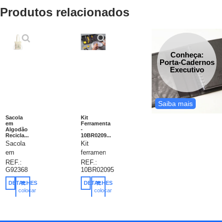
Produtos relacionados
Conheça:
Porta-Cadernos
Executivo
Saiba mais
Sacola
Kit
em
Ferramenta
Algodão
-
Recicla...
10BR0209...
Sacola
Kit
em
ferramenta
algodão
11
REF.:
REF.:
G92368
10BR02095
reciclado,
peças
sacola
em
DETALHES
DETALHES
em
estojo
colocar
colocar
100%
plástico.
no
no
carrinho
carrinho
algodão
Maleta
reciclado
plástica