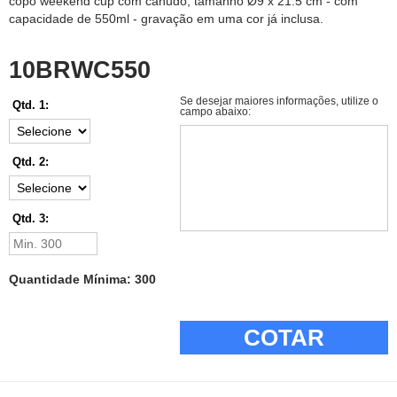
copo weekend cup com canudo, tamanho Ø9 x 21.5 cm - com
capacidade de 550ml - gravação em uma cor já inclusa.
10BRWC550
Se desejar maiores informações, utilize o
Qtd. 1:
campo abaixo:
Qtd. 2:
Qtd. 3:
Quantidade Mínima: 300
COTAR