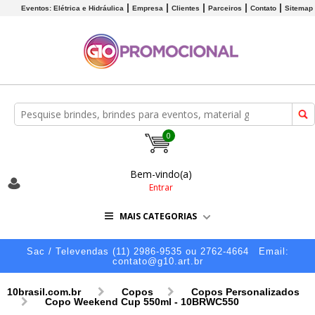
Eventos: Elétrica e Hidráulica
Empresa
Clientes
Parceiros
Contato
Sitemap
0
Bem-vindo(a)
Entrar
MAIS CATEGORIAS
Sac / Televendas (11) 2986-9535 ou 2762-4664
Email:
contato@g10.art.br
10brasil.com.br
Copos
Copos Personalizados
Copo Weekend Cup 550ml - 10BRWC550