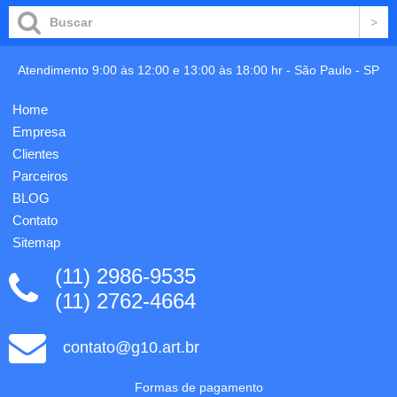
(140
com
g/m²)
detalhe
com
retangular
alças de
no
75 cm.
centro
Atendimento 9:00 às 12:00 e 13:00 às 18:00 hr -
São Paulo
-
SP
380 x
frontal e
420 x
verso
Home
100
com o
mm.
detalhe
Empresa
Personalização
na
Clientes
em 1
lateral
Parceiros
cor (1
inferior,
lado) já
possui
BLOG
inclus...
text...
Contato
Sitemap
(11) 2986-9535
(11) 2762-4664
contato@g10.art.br
Formas de pagamento