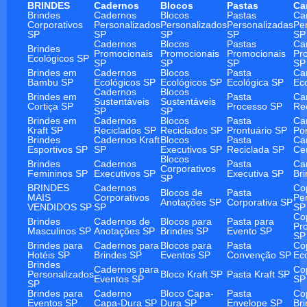
BRINDES
Cadernos
Blocos
Pastas
Ca
Brindes
Cadernos
Blocos
Pastas
Ca
Corporativos
Personalizados
Personalizados
Personalizadas
Pe
SP
SP
SP
SP
SP
Cadernos
Blocos
Pastas
Ca
Brindes
Promocionais
Promocionais
Promocionais
Pr
Ecológicos SP
SP
SP
SP
SP
Brindes em
Cadernos
Blocos
Pasta
Ca
Bambu SP
Ecológicos SP
Ecológicos SP
Ecológica SP
Ec
Cadernos
Blocos
Brindes em
Pasta
Ca
Sustentáveis
Sustentáveis
Cortiça SP
Processo SP
Re
SP
SP
Brindes em
Cadernos
Blocos
Pasta
Ca
Kraft SP
Reciclados SP
Reciclados SP
Prontuário SP
Po
Brindes
Cadernos Kraft
Blocos
Pasta
Ca
Esportivos SP
SP
Executivos SP
Reciclada SP
Ce
Blocos
Brindes
Cadernos
Pasta
Ca
Corporativos
Femininos SP
Executivos SP
Executiva SP
Br
SP
BRINDES
Cadernos
Co
Blocos de
Pasta
MAIS
Corporativos
Pe
Anotações SP
Corporativa SP
VENDIDOS SP
SP
SP
Co
Brindes
Cadernos de
Blocos para
Pasta para
Pr
Masculinos SP
Anotações SP
Brindes SP
Evento SP
SP
Brindes para
Cadernos para
Blocos para
Pasta
Co
Hotéis SP
Brindes SP
Eventos SP
Convenção SP
Ec
Brindes
Cadernos para
Co
Personalizados
Bloco Kraft SP
Pasta Kraft SP
Eventos SP
SP
SP
Brindes para
Caderno
Bloco Capa-
Pasta
Co
Eventos SP
Capa-Dura SP
Dura SP
Envelope SP
Br