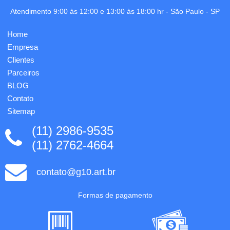
Gravação
com
já
serrilha
Atendimento 9:00 às 12:00 e 13:00 às 18:00 hr -
São Paulo
-
SP
incluso.
para
destaque,
Home
formato
11x18cm.
Empresa
O
Clientes
fechamento
Parceiros
é feito
com...
BLOG
Contato
Sitemap
(11) 2986-9535
(11) 2762-4664
contato@g10.art.br
Formas de pagamento