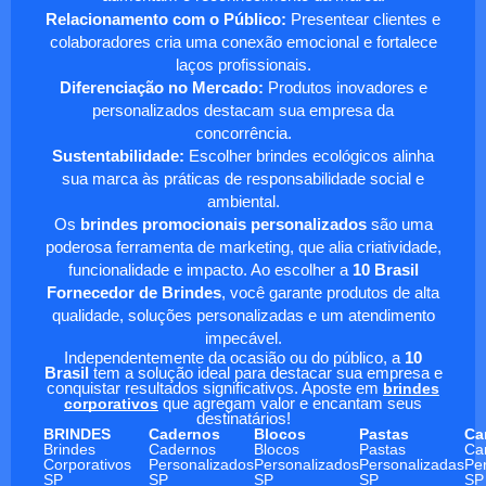
Relacionamento com o Público:
Presentear clientes e
colaboradores cria uma conexão emocional e fortalece
laços profissionais.
Diferenciação no Mercado:
Produtos inovadores e
personalizados destacam sua empresa da
concorrência.
Sustentabilidade:
Escolher brindes ecológicos alinha
sua marca às práticas de responsabilidade social e
ambiental.
Os
brindes promocionais personalizados
são uma
poderosa ferramenta de marketing, que alia criatividade,
funcionalidade e impacto. Ao escolher a
10 Brasil
Fornecedor de Brindes
, você garante produtos de alta
qualidade, soluções personalizadas e um atendimento
impecável.
Independentemente da ocasião ou do público, a
10
Brasil
tem a solução ideal para destacar sua empresa e
conquistar resultados significativos. Aposte em
brindes
corporativos
que agregam valor e encantam seus
destinatários!
BRINDES
Cadernos
Blocos
Pastas
Ca
Brindes
Cadernos
Blocos
Pastas
Ca
Corporativos
Personalizados
Personalizados
Personalizadas
Pe
SP
SP
SP
SP
SP