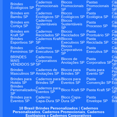
Cadernos
Blocos
Pastas
Ca
Brindes
Promocionais
Promocionais
Promocionais
Pr
Ecológicos SP
SP
SP
SP
SP
Brindes em
Cadernos
Blocos
Pasta
Ca
Bambu SP
Ecológicos SP
Ecológicos SP
Ecológica SP
Ec
Cadernos
Blocos
Brindes em
Pasta
Ca
Sustentáveis
Sustentáveis
Cortiça SP
Processo SP
Re
SP
SP
Brindes em
Cadernos
Blocos
Pasta
Ca
Kraft SP
Reciclados SP
Reciclados SP
Prontuário SP
Po
Brindes
Cadernos Kraft
Blocos
Pasta
Ca
Esportivos SP
SP
Executivos SP
Reciclada SP
Ce
Blocos
Brindes
Cadernos
Pasta
Ca
Corporativos
Femininos SP
Executivos SP
Executiva SP
Br
SP
BRINDES
Cadernos
Co
Blocos de
Pasta
MAIS
Corporativos
Pe
Anotações SP
Corporativa SP
VENDIDOS SP
SP
SP
Co
Brindes
Cadernos de
Blocos para
Pasta para
Pr
Masculinos SP
Anotações SP
Brindes SP
Evento SP
SP
Brindes para
Cadernos para
Blocos para
Pasta
Co
Hotéis SP
Brindes SP
Eventos SP
Convenção SP
Ec
Brindes
Cadernos para
Co
Personalizados
Bloco Kraft SP
Pasta Kraft SP
Eventos SP
SP
SP
Brindes para
Caderno
Bloco Capa-
Pasta
Co
Eventos SP
Capa-Dura SP
Dura SP
Envelope SP
Br
10 Brasil Brindes Personalizados
|
Cadernos
Personalizados
,
Cadernos Promocionais
,
Cadernos
Ecológicos
e
Cadernos Corporativos