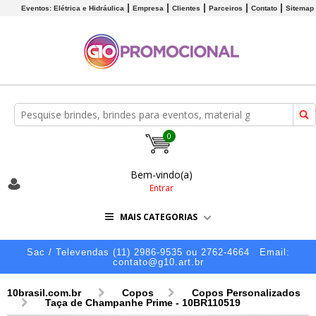
Eventos: Elétrica e Hidráulica
Empresa
Clientes
Parceiros
Contato
Sitemap
0
Bem-vindo(a)
Entrar
MAIS CATEGORIAS
Sac / Televendas (11) 2986-9535 ou 2762-4664
Email:
contato@g10.art.br
10brasil.com.br
Copos
Copos Personalizados
Taça de Champanhe Prime - 10BR110519