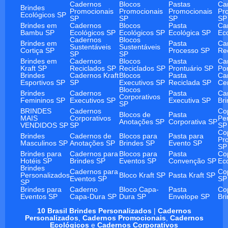
Cadernos
Blocos
Pastas
Ca
Brindes
Promocionais
Promocionais
Promocionais
Pr
Ecológicos SP
SP
SP
SP
SP
Brindes em
Cadernos
Blocos
Pasta
Ca
Bambu SP
Ecológicos SP
Ecológicos SP
Ecológica SP
Ec
Cadernos
Blocos
Brindes em
Pasta
Ca
Sustentáveis
Sustentáveis
Cortiça SP
Processo SP
Re
SP
SP
Brindes em
Cadernos
Blocos
Pasta
Ca
Kraft SP
Reciclados SP
Reciclados SP
Prontuário SP
Po
Brindes
Cadernos Kraft
Blocos
Pasta
Ca
Esportivos SP
SP
Executivos SP
Reciclada SP
Ce
Blocos
Brindes
Cadernos
Pasta
Ca
Corporativos
Femininos SP
Executivos SP
Executiva SP
Br
SP
BRINDES
Cadernos
Co
Blocos de
Pasta
MAIS
Corporativos
Pe
Anotações SP
Corporativa SP
VENDIDOS SP
SP
SP
Co
Brindes
Cadernos de
Blocos para
Pasta para
Pr
Masculinos SP
Anotações SP
Brindes SP
Evento SP
SP
Brindes para
Cadernos para
Blocos para
Pasta
Co
Hotéis SP
Brindes SP
Eventos SP
Convenção SP
Ec
Brindes
Cadernos para
Co
Personalizados
Bloco Kraft SP
Pasta Kraft SP
Eventos SP
SP
SP
Brindes para
Caderno
Bloco Capa-
Pasta
Co
Eventos SP
Capa-Dura SP
Dura SP
Envelope SP
Br
10 Brasil Brindes Personalizados
|
Cadernos
Personalizados
,
Cadernos Promocionais
,
Cadernos
Ecológicos
e
Cadernos Corporativos