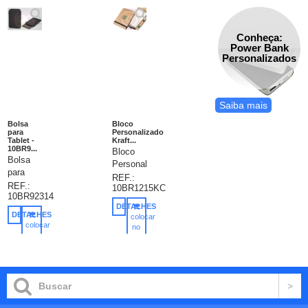
Conheça:
Power Bank
Personalizados
Saiba mais
Bolsa
Bloco
para
Personalizado
Tablet -
Kraft...
10BR9...
Bloco
Bolsa
Personalizado
para
Kraft
REF.:
tablet.
REF.:
10BR1215KC
com
10BR92314
Soft
Porta-
DETALHES
shell de
Caneta
DETALHES
colocar
alta
colocar
(Caneta
no
densidade.
no
carrinho
Opcional),
carrinho
Para
capa
tablet
dura
10.1''.
revestida
197 x
em
258
papel