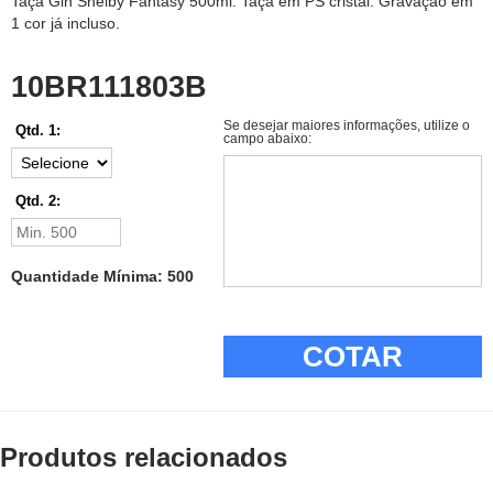
Taça Gin Shelby Fantasy 500ml. Taça em PS cristal. Gravação em
1 cor já incluso.
10BR111803B
Se desejar maiores informações, utilize o
Qtd. 1:
campo abaixo:
Qtd. 2:
Quantidade Mínima: 500
COTAR
Produtos relacionados