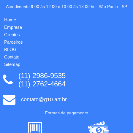
mm.
kraft
Personalização
Atendimento 9:00 às 12:00 e 13:00 às 18:00 hr -
São Paulo
-
SP
120gr,
em 1
impressão
cor já
1 cor,
Home
incluso.
miolo
Empresa
com
100
Clientes
folhas
Parceiros
em
BLOG
papel
off-...
Contato
Sitemap
(11) 2986-9535
(11) 2762-4664
contato@g10.art.br
Formas de pagamento