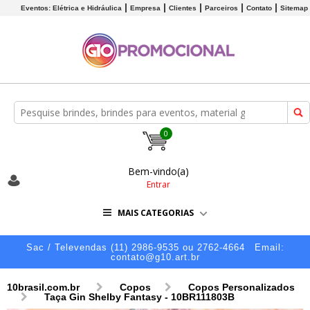
Eventos: Elétrica e Hidráulica
Empresa
Clientes
Parceiros
Contato
Sitemap
0
Bem-vindo(a)
Entrar
MAIS CATEGORIAS
Sac / Televendas (11) 2986-9535 ou 2762-4664
Email:
contato@g10.art.br
10brasil.com.br
Copos
Copos Personalizados
Taça Gin Shelby Fantasy - 10BR111803B