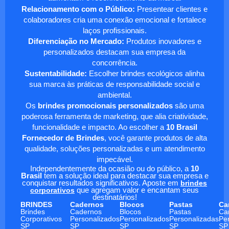
Relacionamento com o Público:
Presentear clientes e
colaboradores cria uma conexão emocional e fortalece
laços profissionais.
Diferenciação no Mercado:
Produtos inovadores e
personalizados destacam sua empresa da
concorrência.
Sustentabilidade:
Escolher brindes ecológicos alinha
sua marca às práticas de responsabilidade social e
ambiental.
Os
brindes promocionais personalizados
são uma
poderosa ferramenta de marketing, que alia criatividade,
funcionalidade e impacto. Ao escolher a
10 Brasil
Fornecedor de Brindes
, você garante produtos de alta
qualidade, soluções personalizadas e um atendimento
impecável.
Independentemente da ocasião ou do público, a
10
Brasil
tem a solução ideal para destacar sua empresa e
conquistar resultados significativos. Aposte em
brindes
corporativos
que agregam valor e encantam seus
destinatários!
BRINDES
Cadernos
Blocos
Pastas
Ca
Brindes
Cadernos
Blocos
Pastas
Ca
Corporativos
Personalizados
Personalizados
Personalizadas
Pe
SP
SP
SP
SP
SP