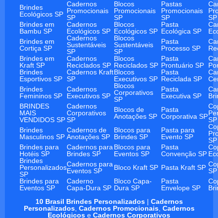
Cadernos
Blocos
Pastas
Ca
Brindes
Promocionais
Promocionais
Promocionais
Pr
Ecológicos SP
SP
SP
SP
SP
Brindes em
Cadernos
Blocos
Pasta
Ca
Bambu SP
Ecológicos SP
Ecológicos SP
Ecológica SP
Ec
Cadernos
Blocos
Brindes em
Pasta
Ca
Sustentáveis
Sustentáveis
Cortiça SP
Processo SP
Re
SP
SP
Brindes em
Cadernos
Blocos
Pasta
Ca
Kraft SP
Reciclados SP
Reciclados SP
Prontuário SP
Po
Brindes
Cadernos Kraft
Blocos
Pasta
Ca
Esportivos SP
SP
Executivos SP
Reciclada SP
Ce
Blocos
Brindes
Cadernos
Pasta
Ca
Corporativos
Femininos SP
Executivos SP
Executiva SP
Br
SP
BRINDES
Cadernos
Co
Blocos de
Pasta
MAIS
Corporativos
Pe
Anotações SP
Corporativa SP
VENDIDOS SP
SP
SP
Co
Brindes
Cadernos de
Blocos para
Pasta para
Pr
Masculinos SP
Anotações SP
Brindes SP
Evento SP
SP
Brindes para
Cadernos para
Blocos para
Pasta
Co
Hotéis SP
Brindes SP
Eventos SP
Convenção SP
Ec
Brindes
Cadernos para
Co
Personalizados
Bloco Kraft SP
Pasta Kraft SP
Eventos SP
SP
SP
Brindes para
Caderno
Bloco Capa-
Pasta
Co
Eventos SP
Capa-Dura SP
Dura SP
Envelope SP
Br
10 Brasil Brindes Personalizados
|
Cadernos
Personalizados
,
Cadernos Promocionais
,
Cadernos
Ecológicos
e
Cadernos Corporativos