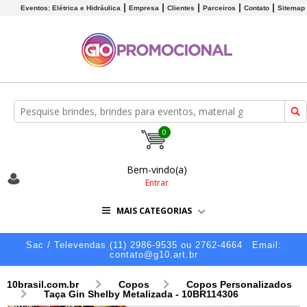
Eventos: Elétrica e Hidráulica
Empresa
Clientes
Parceiros
Contato
Sitemap
0
Bem-vindo(a)
Entrar
MAIS CATEGORIAS
Sac / Televendas (11) 2986-9535 ou 2762-4664
Email:
contato@g10.art.br
10brasil.com.br
Copos
Copos Personalizados
Taça Gin Shelby Metalizada - 10BR114306