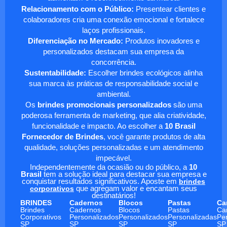
Relacionamento com o Público:
Presentear clientes e
colaboradores cria uma conexão emocional e fortalece
laços profissionais.
Diferenciação no Mercado:
Produtos inovadores e
personalizados destacam sua empresa da
concorrência.
Sustentabilidade:
Escolher brindes ecológicos alinha
sua marca às práticas de responsabilidade social e
ambiental.
Os
brindes promocionais personalizados
são uma
poderosa ferramenta de marketing, que alia criatividade,
funcionalidade e impacto. Ao escolher a
10 Brasil
Fornecedor de Brindes
, você garante produtos de alta
qualidade, soluções personalizadas e um atendimento
impecável.
Independentemente da ocasião ou do público, a
10
Brasil
tem a solução ideal para destacar sua empresa e
conquistar resultados significativos. Aposte em
brindes
corporativos
que agregam valor e encantam seus
destinatários!
BRINDES
Cadernos
Blocos
Pastas
Ca
Brindes
Cadernos
Blocos
Pastas
Ca
Corporativos
Personalizados
Personalizados
Personalizadas
Pe
SP
SP
SP
SP
SP