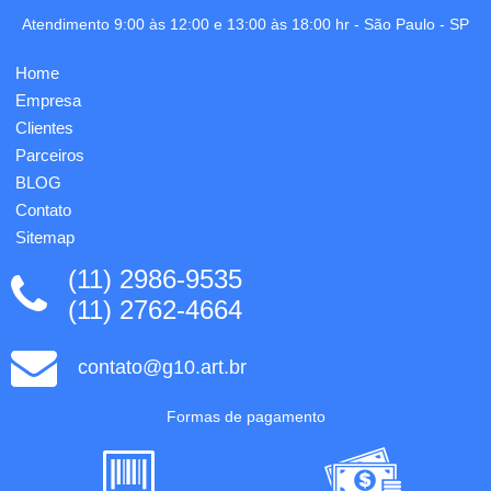
em silk
1 cor já
Atendimento 9:00 às 12:00 e 13:00 às 18:00 hr -
São Paulo
-
SP
incluso,
medida:
Home
9,5x14cm,
acabamento:
Empresa
laminação,
Clientes
faca e
Parceiros
corte/v...
BLOG
Contato
Sitemap
(11) 2986-9535
(11) 2762-4664
contato@g10.art.br
Formas de pagamento