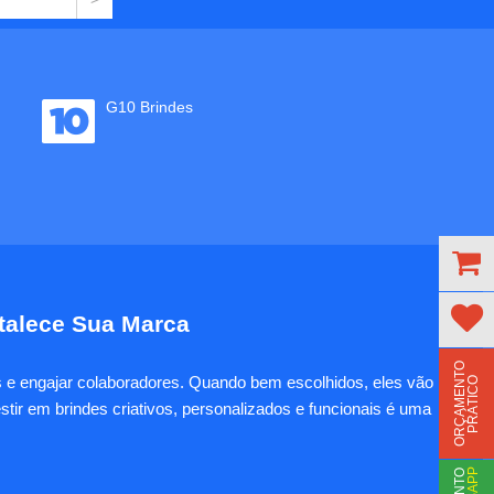
G10 Brindes
rtalece Sua Marca
O
R
Ç
A
M
E
N
T
O
P
R
Á
T
I
C
es e engajar colaboradores. Quando bem escolhidos, eles vão
O
tir em brindes criativos, personalizados e funcionais é uma