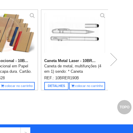
cional - 10B...
Caneta Metal Laser - 10BR...
cional em Papel
Caneta de metal, multifunções (4
 capa dura. Cartão.
em 1) sendo: * Caneta
 não pautadas de
Esferográfica * Laser * Led * Tablet
428
REF.: 10BRER190B
o. 105 x 145 mm.
1 gravação a laser já incluso.
Saiba m
colocar no carrinho
DETALHES
colocar no carrinho
cor na capa já in...
TOPO