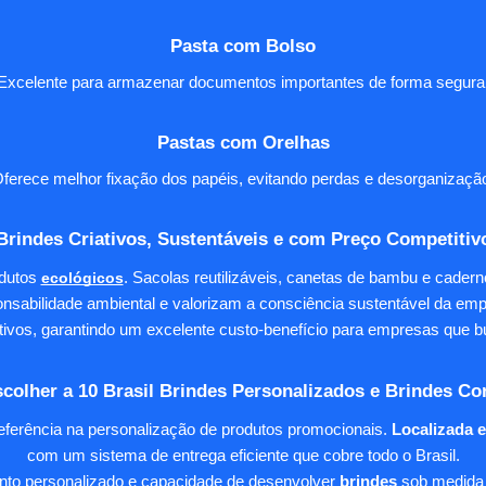
Pasta com Bolso
Excelente para armazenar documentos importantes de forma segura
Pastas com Orelhas
ferece melhor fixação dos papéis, evitando perdas e desorganizaçã
Brindes Criativos, Sustentáveis e com Preço Competitiv
dutos
ecológicos
. Sacolas reutilizáveis, canetas de bambu e cader
nsabilidade ambiental e valorizam a consciência sustentável da em
tivos, garantindo um excelente custo-benefício para empresas qu
colher a 10 Brasil Brindes Personalizados e Brindes Co
eferência na personalização de produtos promocionais.
Localizada 
com um sistema de entrega eficiente que cobre todo o Brasil.
ento personalizado e capacidade de desenvolver
brindes
sob medida 