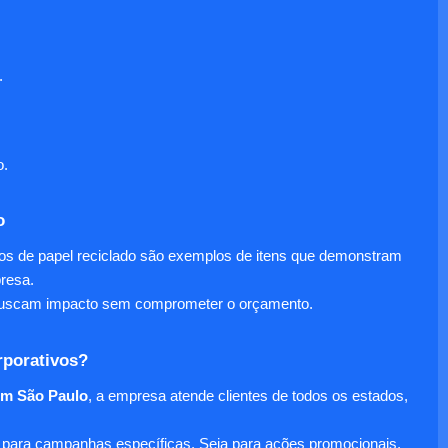
.
o.
o
nos de papel reciclado são exemplos de itens que demonstram
presa.
e buscam impacto sem comprometer o orçamento.
rporativos?
em São Paulo
, a empresa atende clientes de todos os estados,
para campanhas específicas. Seja para ações promocionais,