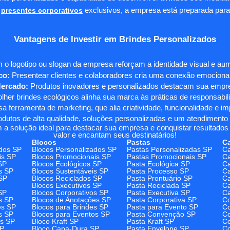
presentes corporativos
exclusivos, a empresa está preparada para
Vantagens de Investir em Brindes Personalizados
 o logotipo ou slogan da empresa reforçam a identidade visual e a
co:
Presentear clientes e colaboradores cria uma conexão emocional e
Mercado:
Produtos inovadores e personalizados destacam sua empre
her brindes ecológicos alinha sua marca às práticas de responsabili
 ferramenta de marketing, que alia criatividade, funcionalidade e i
odutos de alta qualidade, soluções personalizadas e um atendimento
 a solução ideal para destacar sua empresa e conquistar resultados 
valor e encantam seus destinatários!
Blocos
Pastas
C
dos SP
Blocos Personalizados SP
Pastas Personalizadas SP
Ca
is SP
Blocos Promocionais SP
Pastas Promocionais SP
Ca
SP
Blocos Ecológicos SP
Pasta Ecológica SP
Ca
s SP
Blocos Sustentáveis SP
Pasta Processo SP
Ca
SP
Blocos Reciclados SP
Pasta Prontuário SP
Ca
Blocos Executivos SP
Pasta Reciclada SP
C
SP
Blocos Corporativos SP
Pasta Executiva SP
Ca
s SP
Blocos de Anotações SP
Pasta Corporativa SP
Co
es SP
Blocos para Brindes SP
Pasta para Evento SP
Co
s SP
Blocos para Eventos SP
Pasta Convenção SP
Co
os SP
Bloco Kraft SP
Pasta Kraft SP
Co
SP
Bloco Capa-Dura SP
Pasta Envelope SP
Co