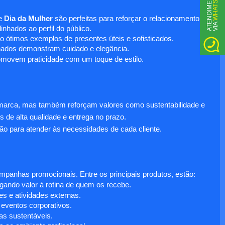
WHATSAPP
A
T
N
D
I
M
E
N
T
O
V
I
A
e
Dia da Mulher
são perfeitas para reforçar o relacionamento
E
nhados ao perfil do público.
o ótimos exemplos de presentes úteis e sofisticados.
inados demonstram cuidado e elegância.
omovem praticidade com um toque de estilo.
 marca, mas também reforçam valores como sustentabilidade e
s de alta qualidade e entrega no prazo.
ão para atender às necessidades de cada cliente.
anhas promocionais. Entre os principais produtos, estão:
egando valor à rotina de quem os recebe.
s e atividades externas.
 eventos corporativos.
s sustentáveis.