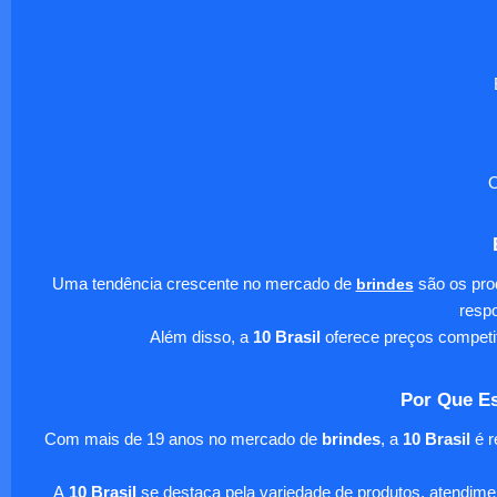
O
Uma tendência crescente no mercado de
brindes
são os pro
respo
Além disso, a
10 Brasil
oferece preços competi
Por Que Es
Com mais de 19 anos no mercado de
brindes
, a
10 Brasil
é r
A
10 Brasil
se destaca pela variedade de produtos, atendim