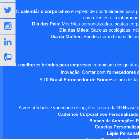
O
calendário corporativo
é repleto de oportunidades para 
com clientes e colaboradore
Dia dos Pais:
Mochilas personalizadas, pastas corpo
Dia das Mães:
Sacolas ecológicas, néc
Dia da Mulher:
Brindes como blocos de ano
Os
melhores brindes para empresas
combinam design atraen
inovação. Contar com
fornecedores d
A
10 Brasil Fornecedor de Brindes
é um destaqu
A versatilidade e variedade de opções fazem da
10 Brasil
u
Cadernos Corporativos Personalizado
Blocos de Anotações P
Canetas Personaliza
Lápis Personal