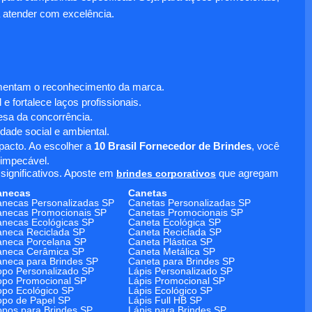
 atender com excelência.
umentam o reconhecimento da marca.
 fortalece laços profissionais.
sa da concorrência.
dade social e ambiental.
mpacto. Ao escolher a
10 Brasil Fornecedor de Brindes
, você
 impecável.
significativos. Aposte em
brindes corporativos
que agregam
anecas
Canetas
necas Personalizadas SP
Canetas Personalizadas SP
necas Promocionais SP
Canetas Promocionais SP
necas Ecológicas SP
Caneta Ecológica SP
neca Reciclada SP
Caneta Reciclada SP
neca Porcelana SP
Caneta Plástica SP
aneca Cerâmica SP
Caneta Metálica SP
neca para Brindes SP
Caneta para Brindes SP
po Personalizado SP
Lápis Personalizado SP
po Promocional SP
Lápis Promocional SP
po Ecológico SP
Lápis Ecológico SP
po de Papel SP
Lápis Full HB SP
pos para Brindes SP
Lápis para Brindes SP