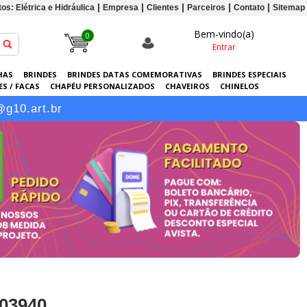
os: Elétrica e Hidráulica
Empresa
Clientes
Parceiros
Contato
Sitemap
Bem-vindo(a)
0
Entrar
HAS
BRINDES
BRINDES DATAS COMEMORATIVAS
BRINDES ESPECIAIS
S / FACAS
CHAPÉU PERSONALIZADOS
CHAVEIROS
CHINELOS
ERSONALIZADAS
GRÁFICA
GUARDA-CHUVAS
KITS
LANÇAMENTOS
@g10.art.br
103940