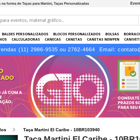
Event
s na forma de Taças para Martini, Taças Personalizadas
BALDES PERSONALIZADOS
BLOCOS PERSONALIZADOS
BOLSAS
BORRAC
NOS
CALCULADORAS
CANECAS
CANETAS
CANETAS NEWPEN
CANIVETE
POS
ELETRÔNICOS
EMBALAGENS
ESCRITÓRIO
EVENTOS
GARRAFAS P
vendas (11) 2986-9535 ou 2762-4664
Email:
contato
LÁPIS
dos
Taça Martini El Caribe - 10BR103940
Taça Martini El Caribe - 10BR