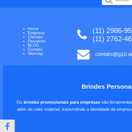
Home
(11) 2986-9
Empresa
Clientes
(11) 2762-4
Parceiros
BLOG
Contato
Sitemap
contato@g10.ar
Brindes Personal
Os
brindes promocionais para empresas
são ferramentas 
além do valor material, transmitindo a identidade da empre