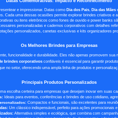
Datas Comemorativas: Impacto e Reconhecimento
presentear e impressionar. Datas como
Dia dos Pais
,
Dia das Mães
s. Cada uma dessas ocasiões permite explorar brindes criativos e ali
rativas ou itens eletrônicos como fones de ouvido e power banks sã
essaires personalizadas e cadernos corporativos com detalhes ref
tações personalizados, canetas exclusivas e kits organizadores pr
Os Melhores Brindes para Empresas
te, funcionalidade e durabilidade. Eles não apenas promovem sua
e brindes corporativos
confiáveis é essencial para garantir produto
e no setor, oferecendo uma ampla linha de produtos e personalizaç
Principais Produtos Personalizados
ma escolha certeira para empresas que desejam inovar em suas camp
s
:
Ideais para eventos, conferências e brindes de uso cotidiano, agr
ersonalizados
:
Compactos e funcionais, são excelentes para reuniõe
das:
Um clássico indispensável, perfeito para ações promocionais e
izados:
Alternativa simples e ecológica, que combina com campanha