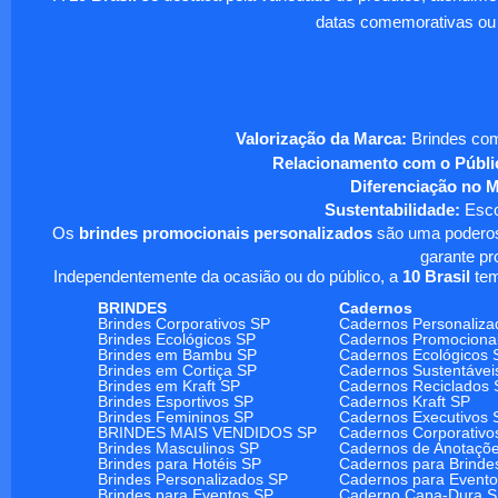
datas comemorativas ou
Valorização da Marca:
Brindes com
Relacionamento com o Públi
Diferenciação no 
Sustentabilidade:
Escol
Os
brindes promocionais personalizados
são uma poderosa
garante pr
Independentemente da ocasião ou do público, a
10 Brasil
tem
BRINDES
Cadernos
Brindes Corporativos SP
Cadernos Personaliza
Brindes Ecológicos SP
Cadernos Promociona
Brindes em Bambu SP
Cadernos Ecológicos 
Brindes em Cortiça SP
Cadernos Sustentávei
Brindes em Kraft SP
Cadernos Reciclados 
Brindes Esportivos SP
Cadernos Kraft SP
Brindes Femininos SP
Cadernos Executivos 
BRINDES MAIS VENDIDOS SP
Cadernos Corporativo
Brindes Masculinos SP
Cadernos de Anotaçõ
Brindes para Hotéis SP
Cadernos para Brinde
Brindes Personalizados SP
Cadernos para Event
Brindes para Eventos SP
Caderno Capa-Dura 