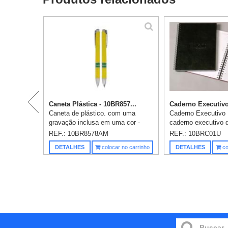
Caneta Plástica - 10BR857...
Caderno Executivo
Caneta de plástico. com uma
Caderno Executivo U
gravação inclusa em uma cor -
caderno executivo 
ideal para brindes para copa do
capa dura revestid
REF.: 10BR8578AM
REF.: 10BRC01U
mundo.
sintético, com per
DETALHES
colocar no carrinho
DETALHES
co
baixo relevo. Conté