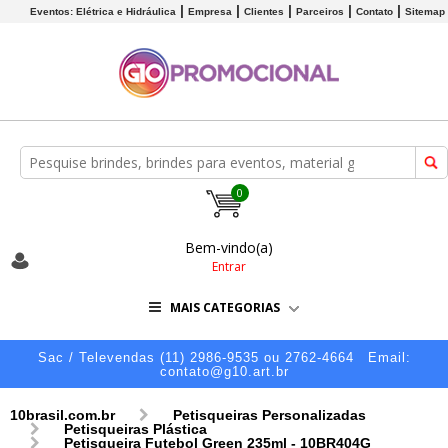
Eventos: Elétrica e Hidráulica
Empresa
Clientes
Parceiros
Contato
Sitemap
0
Bem-vindo(a)
Entrar
MAIS CATEGORIAS
Sac / Televendas (11) 2986-9535 ou 2762-4664
Email:
contato@g10.art.br
10brasil.com.br
Petisqueiras Personalizadas
Petisqueiras Plástica
Petisqueira Futebol Green 235ml - 10BR404G