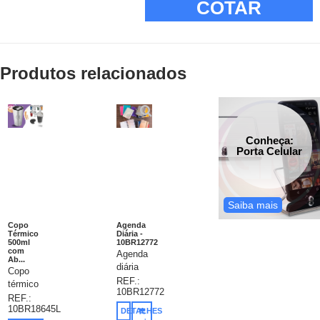
COTAR
Produtos relacionados
Conheça:
Porta Celular
Saiba mais
Copo
Agenda
Térmico
Diária -
500ml
10BR12772
com
Agenda
Ab...
diária
Copo
(7645)
REF.:
térmico
10BR12772
com
de inox
REF.:
espiral,
10BR18645L
com
DETALHES
material