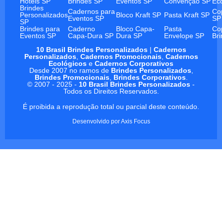
Hotéis SP
Brindes SP
Eventos SP
Convenção SP
Ec
Brindes
Cadernos para
Co
Personalizados
Bloco Kraft SP
Pasta Kraft SP
Eventos SP
SP
SP
Brindes para
Caderno
Bloco Capa-
Pasta
Co
Eventos SP
Capa-Dura SP
Dura SP
Envelope SP
Br
10 Brasil Brindes Personalizados
|
Cadernos
Personalizados
,
Cadernos Promocionais
,
Cadernos
Ecológicos
e
Cadernos Corporativos
Desde 2007 no ramos de
Brindes Personalizados
,
Brindes Promocionais
,
Brindes Corporativos
.
© 2007 - 2025 -
10 Brasil Brindes Personalizados
-
Todos os Direitos Reservados.
É proibida a reprodução total ou parcial deste conteúdo.
Desenvolvido por
Axis Focus