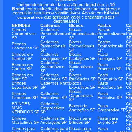
Independentemente da ocasião ou do público, a
10
Brasil
tem a solução ideal para destacar sua empresa e
conquistar resultados significativos. Aposte em
brindes
corporativos
que agregam valor e encantam seus
destinatários!
BRINDES
Cadernos
Blocos
Pastas
Ca
Brindes
Cadernos
Blocos
Pastas
Ca
Corporativos
Personalizados
Personalizados
Personalizadas
Pe
SP
SP
SP
SP
SP
Cadernos
Blocos
Pastas
Ca
Brindes
Promocionais
Promocionais
Promocionais
Pr
Ecológicos SP
SP
SP
SP
SP
Brindes em
Cadernos
Blocos
Pasta
Ca
Bambu SP
Ecológicos SP
Ecológicos SP
Ecológica SP
Ec
Cadernos
Blocos
Brindes em
Pasta
Ca
Sustentáveis
Sustentáveis
Cortiça SP
Processo SP
Re
SP
SP
Brindes em
Cadernos
Blocos
Pasta
Ca
Kraft SP
Reciclados SP
Reciclados SP
Prontuário SP
Po
Brindes
Cadernos Kraft
Blocos
Pasta
Ca
Esportivos SP
SP
Executivos SP
Reciclada SP
Ce
Blocos
Brindes
Cadernos
Pasta
Ca
Corporativos
Femininos SP
Executivos SP
Executiva SP
Br
SP
BRINDES
Cadernos
Co
Blocos de
Pasta
MAIS
Corporativos
Pe
Anotações SP
Corporativa SP
VENDIDOS SP
SP
SP
Co
Brindes
Cadernos de
Blocos para
Pasta para
Pr
Masculinos SP
Anotações SP
Brindes SP
Evento SP
SP
Brindes para
Cadernos para
Blocos para
Pasta
Co