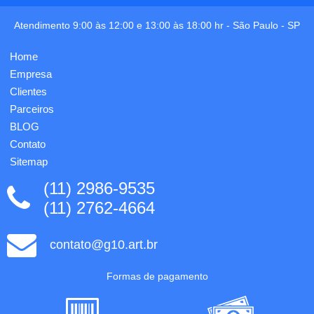
97 x 15
metálica,
x 29
também
Atendimento 9:00 às 12:00 e 13:00 às 18:00 hr -
São Paulo
-
SP
mm -
possui
Caixa:
ponteira
110 x 37
Home
emborrachada
x20
que
Empresa
mm. 1
permite
gravação
Clientes
seu uso
no cabo
Parceiros
como...
já ...
BLOG
Contato
Sitemap
(11) 2986-9535
(11) 2762-4664
contato@g10.art.br
Formas de pagamento