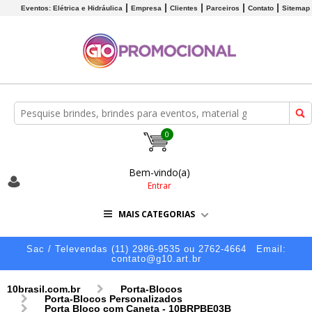
Eventos: Elétrica e Hidráulica
Empresa
Clientes
Parceiros
Contato
Sitemap
0
Bem-vindo(a)
Entrar
MAIS CATEGORIAS
Sac / Televendas (11) 2986-9535 ou 2762-4664
Email:
contato@g10.art.br
10brasil.com.br
Porta-Blocos
Porta-Blocos Personalizados
Porta Bloco com Caneta - 10BRPBE03B