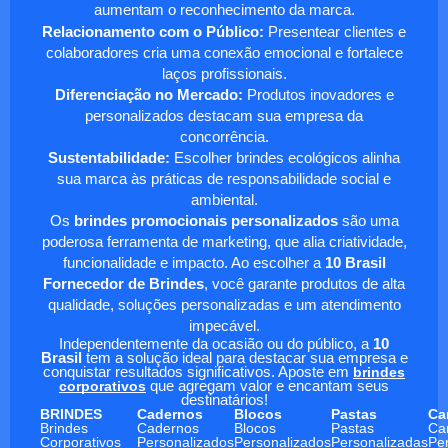
aumentam o reconhecimento da marca.
Relacionamento com o Público:
Presentear clientes e
colaboradores cria uma conexão emocional e fortalece
laços profissionais.
Diferenciação no Mercado:
Produtos inovadores e
personalizados destacam sua empresa da
concorrência.
Sustentabilidade:
Escolher brindes ecológicos alinha
sua marca às práticas de responsabilidade social e
ambiental.
Os
brindes promocionais personalizados
são uma
poderosa ferramenta de marketing, que alia criatividade,
funcionalidade e impacto. Ao escolher a
10 Brasil
Fornecedor de Brindes
, você garante produtos de alta
qualidade, soluções personalizadas e um atendimento
impecável.
Independentemente da ocasião ou do público, a
10
Brasil
tem a solução ideal para destacar sua empresa e
conquistar resultados significativos. Aposte em
brindes
corporativos
que agregam valor e encantam seus
destinatários!
BRINDES
Cadernos
Blocos
Pastas
Ca
Brindes
Cadernos
Blocos
Pastas
Ca
Corporativos
Personalizados
Personalizados
Personalizadas
Pe