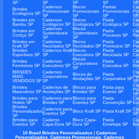
SP
SP
SP
SP
SP
Cadernos
Blocos
Pastas
Ca
Brindes
Promocionais
Promocionais
Promocionais
Pr
Ecológicos SP
SP
SP
SP
SP
Brindes em
Cadernos
Blocos
Pasta
Ca
Bambu SP
Ecológicos SP
Ecológicos SP
Ecológica SP
Ec
Cadernos
Blocos
Brindes em
Pasta
Ca
Sustentáveis
Sustentáveis
Cortiça SP
Processo SP
Re
SP
SP
Brindes em
Cadernos
Blocos
Pasta
Ca
Kraft SP
Reciclados SP
Reciclados SP
Prontuário SP
Po
Brindes
Cadernos Kraft
Blocos
Pasta
Ca
Esportivos SP
SP
Executivos SP
Reciclada SP
Ce
Blocos
Brindes
Cadernos
Pasta
Ca
Corporativos
Femininos SP
Executivos SP
Executiva SP
Br
SP
BRINDES
Cadernos
Co
Blocos de
Pasta
MAIS
Corporativos
Pe
Anotações SP
Corporativa SP
VENDIDOS SP
SP
SP
Co
Brindes
Cadernos de
Blocos para
Pasta para
Pr
Masculinos SP
Anotações SP
Brindes SP
Evento SP
SP
Brindes para
Cadernos para
Blocos para
Pasta
Co
Hotéis SP
Brindes SP
Eventos SP
Convenção SP
Ec
Brindes
Cadernos para
Co
Personalizados
Bloco Kraft SP
Pasta Kraft SP
Eventos SP
SP
SP
Brindes para
Caderno
Bloco Capa-
Pasta
Co
Eventos SP
Capa-Dura SP
Dura SP
Envelope SP
Br
10 Brasil Brindes Personalizados
|
Cadernos
Personalizados
,
Cadernos Promocionais
,
Cadernos