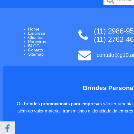
Home
(11) 2986-9
Empresa
Clientes
(11) 2762-4
Parceiros
BLOG
Contato
Sitemap
contato@g10.ar
Brindes Personal
Os
brindes promocionais para empresas
são ferramentas 
além do valor material, transmitindo a identidade da empre