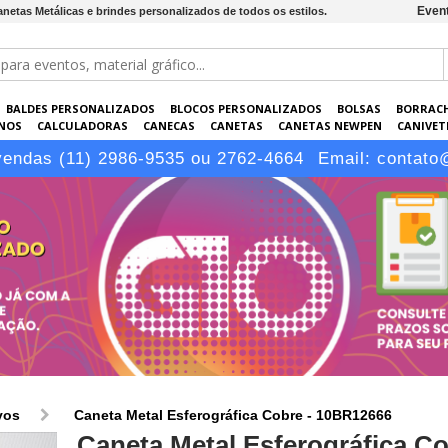
Event
netas Metálicas e brindes personalizados de todos os estilos.
BALDES PERSONALIZADOS
BLOCOS PERSONALIZADOS
BOLSAS
BORRAC
NOS
CALCULADORAS
CANECAS
CANETAS
CANETAS NEWPEN
CANIVETE
POS
ELETRÔNICOS
EMBALAGENS
ESCRITÓRIO
EVENTOS
GARRAFAS P
vendas (11) 2986-9535 ou 2762-4664
Email:
contato
LÁPIS
vos
Caneta Metal Esferográfica Cobre - 10BR12666
Caneta Metal Esferográfica C