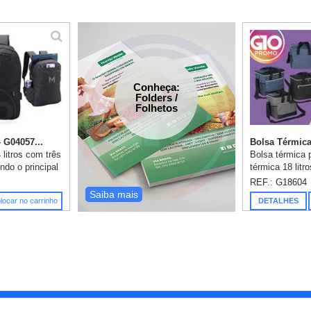
Conheça:
Folders /
Folhetos
 G04057...
Bolsa Térmica 
 litros com três
Bolsa térmica 
do o principal
térmica 18 litr
ebook 14
frontal com zíp
REF.: G18604
la possui um
telados, alça 
Saiba mais
locar no carrinho
DETALHES
te ext...
alça transversa