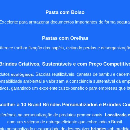
Pasta com Bolso
Excelente para armazenar documentos importantes de forma segura
Pastas com Orelhas
ferece melhor fixação dos papéis, evitando perdas e desorganizaçã
Brindes Criativos, Sustentáveis e com Preço Competitiv
dutos
ecológicos
. Sacolas reutilizáveis, canetas de bambu e cader
nsabilidade ambiental e valorizam a consciência sustentável da em
tivos, garantindo um excelente custo-benefício para empresas qu
colher a 10 Brasil Brindes Personalizados e Brindes Co
eferência na personalização de produtos promocionais.
Localizada 
com um sistema de entrega eficiente que cobre todo o Brasil.
ento personalizado e capacidade de desenvolver
brindes
sob medida 