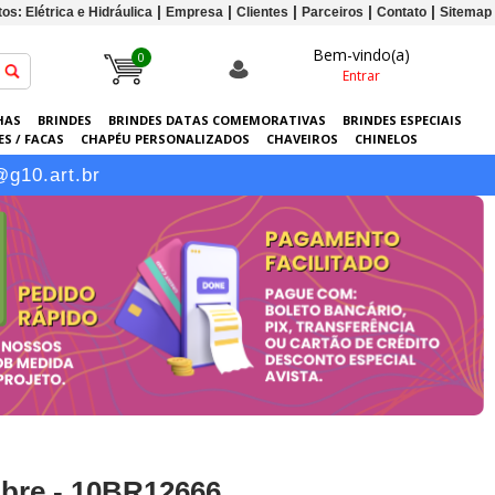
os: Elétrica e Hidráulica
Empresa
Clientes
Parceiros
Contato
Sitemap
Bem-vindo(a)
0
Entrar
HAS
BRINDES
BRINDES DATAS COMEMORATIVAS
BRINDES ESPECIAIS
S / FACAS
CHAPÉU PERSONALIZADOS
CHAVEIROS
CHINELOS
ERSONALIZADAS
GRÁFICA
GUARDA-CHUVAS
KITS
LANÇAMENTOS
@g10.art.br
obre - 10BR12666