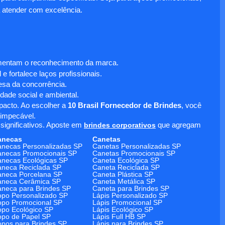
 atender com excelência.
umentam o reconhecimento da marca.
 fortalece laços profissionais.
sa da concorrência.
dade social e ambiental.
mpacto. Ao escolher a
10 Brasil Fornecedor de Brindes
, você
 impecável.
significativos. Aposte em
brindes corporativos
que agregam
anecas
Canetas
necas Personalizadas SP
Canetas Personalizadas SP
necas Promocionais SP
Canetas Promocionais SP
necas Ecológicas SP
Caneta Ecológica SP
neca Reciclada SP
Caneta Reciclada SP
neca Porcelana SP
Caneta Plástica SP
aneca Cerâmica SP
Caneta Metálica SP
neca para Brindes SP
Caneta para Brindes SP
po Personalizado SP
Lápis Personalizado SP
po Promocional SP
Lápis Promocional SP
po Ecológico SP
Lápis Ecológico SP
po de Papel SP
Lápis Full HB SP
pos para Brindes SP
Lápis para Brindes SP