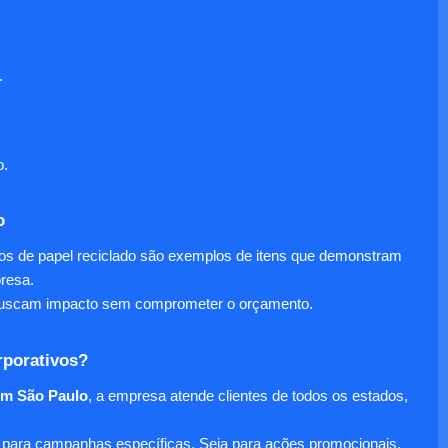
.
o.
o
nos de papel reciclado são exemplos de itens que demonstram
presa.
e buscam impacto sem comprometer o orçamento.
rporativos?
em São Paulo
, a empresa atende clientes de todos os estados,
para campanhas específicas. Seja para ações promocionais,