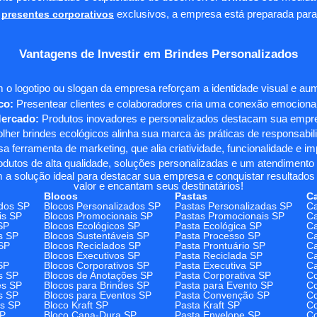
presentes corporativos
exclusivos, a empresa está preparada para
Vantagens de Investir em Brindes Personalizados
 o logotipo ou slogan da empresa reforçam a identidade visual e a
co:
Presentear clientes e colaboradores cria uma conexão emocional e
Mercado:
Produtos inovadores e personalizados destacam sua empre
her brindes ecológicos alinha sua marca às práticas de responsabili
 ferramenta de marketing, que alia criatividade, funcionalidade e i
odutos de alta qualidade, soluções personalizadas e um atendimento
 a solução ideal para destacar sua empresa e conquistar resultados 
valor e encantam seus destinatários!
Blocos
Pastas
C
dos SP
Blocos Personalizados SP
Pastas Personalizadas SP
Ca
is SP
Blocos Promocionais SP
Pastas Promocionais SP
Ca
SP
Blocos Ecológicos SP
Pasta Ecológica SP
Ca
s SP
Blocos Sustentáveis SP
Pasta Processo SP
Ca
SP
Blocos Reciclados SP
Pasta Prontuário SP
Ca
Blocos Executivos SP
Pasta Reciclada SP
C
SP
Blocos Corporativos SP
Pasta Executiva SP
Ca
s SP
Blocos de Anotações SP
Pasta Corporativa SP
Co
es SP
Blocos para Brindes SP
Pasta para Evento SP
Co
s SP
Blocos para Eventos SP
Pasta Convenção SP
Co
os SP
Bloco Kraft SP
Pasta Kraft SP
Co
SP
Bloco Capa-Dura SP
Pasta Envelope SP
Co