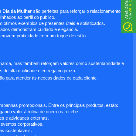
WHATSAPP
A
T
N
D
I
M
E
N
T
O
V
I
A
e
Dia da Mulher
são perfeitas para reforçar o relacionamento
E
nhados ao perfil do público.
o ótimos exemplos de presentes úteis e sofisticados.
inados demonstram cuidado e elegância.
omovem praticidade com um toque de estilo.
 marca, mas também reforçam valores como sustentabilidade e
s de alta qualidade e entrega no prazo.
ão para atender às necessidades de cada cliente.
anhas promocionais. Entre os principais produtos, estão:
egando valor à rotina de quem os recebe.
s e atividades externas.
 eventos corporativos.
s sustentáveis.