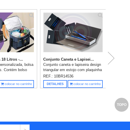
P
18 Litros -...
Conjunto Caneta e Lapisei...
personalizada, bolsa
Conjunto caneta e lapiseira design
os. Contém bolso
triangular em estojo com plaquinha
er, bolsos laterais
personalizável. Caneta
REF.: 10BR14536
de mão em nylon e
esferográfica na cor azul e
Saiba m
colocar no carrinho
DETALHES
colocar no carrinho
l regu...
lapiseira grafite 0.5 mm,
acioname...
TOPO