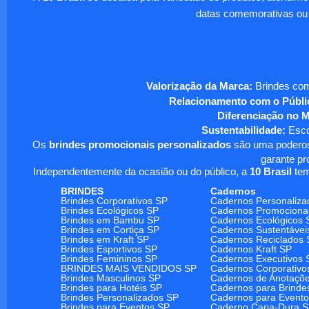
datas comemorativas ou
Valorização da Marca:
Brindes com
Relacionamento com o Públi
Diferenciação no 
Sustentabilidade:
Escol
Os
brindes promocionais personalizados
são uma poderosa
garante pr
Independentemente da ocasião ou do público, a
10 Brasil
tem
BRINDES
Cadernos
Brindes Corporativos SP
Cadernos Personaliza
Brindes Ecológicos SP
Cadernos Promociona
Brindes em Bambu SP
Cadernos Ecológicos 
Brindes em Cortiça SP
Cadernos Sustentávei
Brindes em Kraft SP
Cadernos Reciclados 
Brindes Esportivos SP
Cadernos Kraft SP
Brindes Femininos SP
Cadernos Executivos 
BRINDES MAIS VENDIDOS SP
Cadernos Corporativo
Brindes Masculinos SP
Cadernos de Anotaçõ
Brindes para Hotéis SP
Cadernos para Brinde
Brindes Personalizados SP
Cadernos para Event
Brindes para Eventos SP
Caderno Capa-Dura 