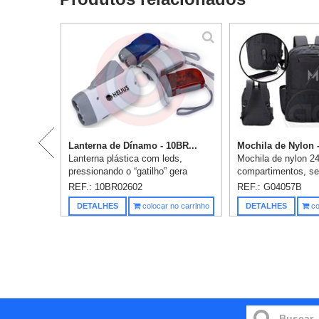
Lanterna de Dínamo - 10BR...
Mochila de Nylon -
Lanterna plástica com leds,
Mochila de nylon 24
pressionando o “gatilho” gera
compartimentos, sen
energia para alimentar a lanterna
com bolso para not
REF.: 10BR02602
REF.: G04057B
dínamo. Possui botão para
polegadas. A mochi
DETALHES
colocar no carrinho
DETALHES
co
ligar/desligar lanterna, botão para
bolso lateral e supor
t...