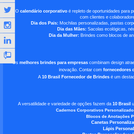
O
calendário corporativo
é repleto de oportunidades para 
com clientes e colaboradore
Dia dos Pais:
Mochilas personalizadas, pastas corpo
Dia das Mães:
Sacolas ecológicas, néc
Dia da Mulher:
Brindes como blocos de ano
Os
melhores brindes para empresas
combinam design atraen
inovação. Contar com
fornecedores d
A
10 Brasil Fornecedor de Brindes
é um destaqu
A versatilidade e variedade de opções fazem da
10 Brasil
u
Cadernos Corporativos Personalizado
Blocos de Anotações P
Canetas Personaliza
Lápis Personal