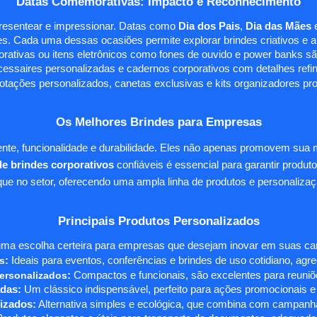
Datas Comemorativas: Impacto e Reconhecimento
presentear e impressionar. Datas como
Dia dos Pais
,
Dia das Mães
s. Cada uma dessas ocasiões permite explorar brindes criativos e ali
rativas ou itens eletrônicos como fones de ouvido e power banks sã
essaires personalizadas e cadernos corporativos com detalhes ref
tações personalizados, canetas exclusivas e kits organizadores pr
Os Melhores Brindes para Empresas
te, funcionalidade e durabilidade. Eles não apenas promovem sua
e brindes corporativos
confiáveis é essencial para garantir produto
e no setor, oferecendo uma ampla linha de produtos e personalizaç
Principais Produtos Personalizados
ma escolha certeira para empresas que desejam inovar em suas camp
s
:
Ideais para eventos, conferências e brindes de uso cotidiano, agr
ersonalizados
:
Compactos e funcionais, são excelentes para reuniõe
das:
Um clássico indispensável, perfeito para ações promocionais e
izados:
Alternativa simples e ecológica, que combina com campanha