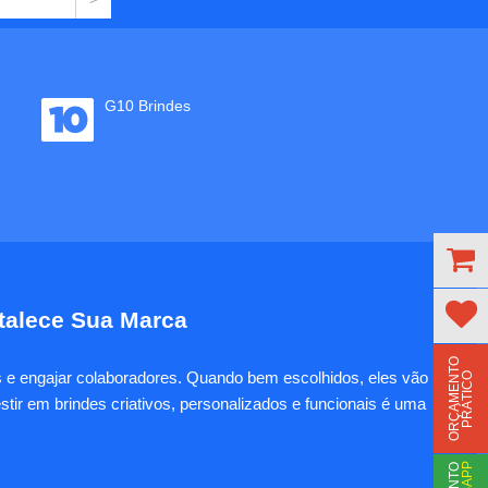
G10 Brindes
rtalece Sua Marca
O
R
Ç
A
M
E
N
T
O
P
R
Á
T
I
C
es e engajar colaboradores. Quando bem escolhidos, eles vão
O
tir em brindes criativos, personalizados e funcionais é uma