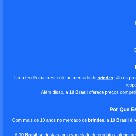
O
Uma tendência crescente no mercado de
brindes
são os pro
respo
Além disso, a
10 Brasil
oferece preços competi
Por Que Es
Com mais de 19 anos no mercado de
brindes
, a
10 Brasil
é r
A
10 Brasil
se destaca pela variedade de produtos, atendim