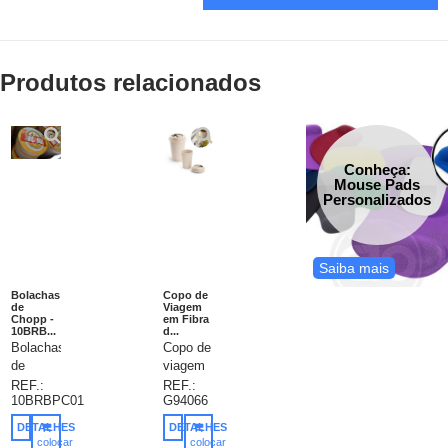
Produtos relacionados
Conheça:
Mouse Pads
Personalizados
Saiba mais
Bolachas
Copo de
de
Viagem
Chopp -
em Fibra
10BRB...
d...
Bolachas
Copo de
de
viagem
chopp,
em fibra
REF.:
REF.:
10BRBPC01
G94066
porta
de
copo,
bambu
DETALHES
DETALHES
Papelão
(60%) e
colocar
colocar