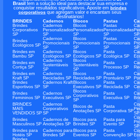
Brasil
tem a solução ideal para destacar sua empresa e
conquistar resultados significativos. Aposte em
brindes
corporativos
que agregam valor e encantam seus
destinatários!
BRINDES
Cadernos
Blocos
Pastas
Ca
Brindes
Cadernos
Blocos
Pastas
Ca
Corporativos
Personalizados
Personalizados
Personalizadas
Pe
SP
SP
SP
SP
SP
Cadernos
Blocos
Pastas
Ca
Brindes
Promocionais
Promocionais
Promocionais
Pr
Ecológicos SP
SP
SP
SP
SP
Brindes em
Cadernos
Blocos
Pasta
Ca
Bambu SP
Ecológicos SP
Ecológicos SP
Ecológica SP
Ec
Cadernos
Blocos
Brindes em
Pasta
Ca
Sustentáveis
Sustentáveis
Cortiça SP
Processo SP
Re
SP
SP
Brindes em
Cadernos
Blocos
Pasta
Ca
Kraft SP
Reciclados SP
Reciclados SP
Prontuário SP
Po
Brindes
Cadernos Kraft
Blocos
Pasta
Ca
Esportivos SP
SP
Executivos SP
Reciclada SP
Ce
Blocos
Brindes
Cadernos
Pasta
Ca
Corporativos
Femininos SP
Executivos SP
Executiva SP
Br
SP
BRINDES
Cadernos
Co
Blocos de
Pasta
MAIS
Corporativos
Pe
Anotações SP
Corporativa SP
VENDIDOS SP
SP
SP
Co
Brindes
Cadernos de
Blocos para
Pasta para
Pr
Masculinos SP
Anotações SP
Brindes SP
Evento SP
SP
Brindes para
Cadernos para
Blocos para
Pasta
Co
Hotéis SP
Brindes SP
Eventos SP
Convenção SP
Ec
Brindes