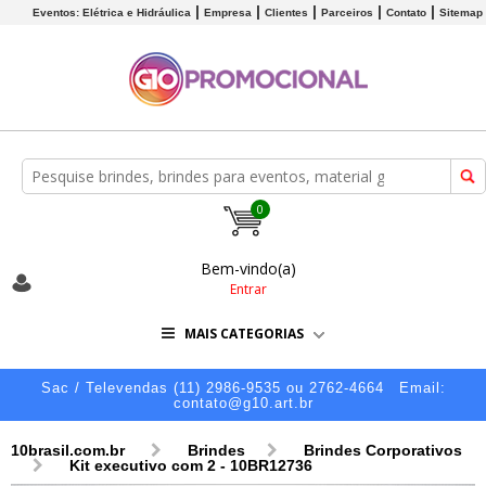
Eventos: Elétrica e Hidráulica
Empresa
Clientes
Parceiros
Contato
Sitemap
0
Bem-vindo(a)
Entrar
MAIS CATEGORIAS
Sac / Televendas (11) 2986-9535 ou 2762-4664
Email:
contato@g10.art.br
10brasil.com.br
Brindes
Brindes Corporativos
Kit executivo com 2 - 10BR12736