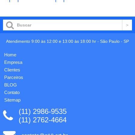
Liner
PP
no
no
carrinho
carrinho
Extra
(40%)
Absorvente
com
"Importado",
tampa
gravação
flip top.
em 4x4
Capacidade
cores já
até 380
incluso,
mL.
Atendimento 9:00 às 12:00 e 13:00 às 18:00 hr -
São Paulo
-
SP
medidas:
Certificação
9x9cm.
EU
Home
Food
Grade.
Empresa
Ø95 x
Clientes
113
Parceiros
mm.
Gravação
BLOG
em 1
Contato
cor já...
Sitemap
(11) 2986-9535
(11) 2762-4664