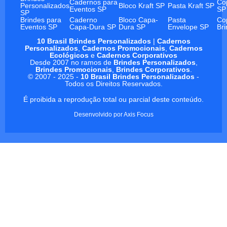
Cadernos para
Co
Personalizados
Bloco Kraft SP
Pasta Kraft SP
Eventos SP
SP
SP
Brindes para
Caderno
Bloco Capa-
Pasta
Co
Eventos SP
Capa-Dura SP
Dura SP
Envelope SP
Br
10 Brasil Brindes Personalizados
|
Cadernos
Personalizados
,
Cadernos Promocionais
,
Cadernos
Ecológicos
e
Cadernos Corporativos
Desde 2007 no ramos de
Brindes Personalizados
,
Brindes Promocionais
,
Brindes Corporativos
.
© 2007 - 2025 -
10 Brasil Brindes Personalizados
-
Todos os Direitos Reservados.
É proibida a reprodução total ou parcial deste conteúdo.
Desenvolvido por
Axis Focus