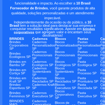
funcionalidade e impacto. Ao escolher a
10 Brasil
Fornecedor de Brindes
, você garante produtos de alta
qualidade, soluções personalizadas e um atendimento
impecável.
Independentemente da ocasião ou do público, a
10
Brasil
tem a solução ideal para destacar sua empresa e
conquistar resultados significativos. Aposte em
brindes
corporativos
que agregam valor e encantam seus
destinatários!
BRINDES
Cadernos
Blocos
Pastas
Ca
Brindes
Cadernos
Blocos
Pastas
Ca
Corporativos
Personalizados
Personalizados
Personalizadas
Pe
SP
SP
SP
SP
SP
Cadernos
Blocos
Pastas
Ca
Brindes
Promocionais
Promocionais
Promocionais
Pr
Ecológicos SP
SP
SP
SP
SP
Brindes em
Cadernos
Blocos
Pasta
Ca
Bambu SP
Ecológicos SP
Ecológicos SP
Ecológica SP
Ec
Cadernos
Blocos
Brindes em
Pasta
Ca
Sustentáveis
Sustentáveis
Cortiça SP
Processo SP
Re
SP
SP
Brindes em
Cadernos
Blocos
Pasta
Ca
Kraft SP
Reciclados SP
Reciclados SP
Prontuário SP
Po
Brindes
Cadernos Kraft
Blocos
Pasta
Ca
Esportivos SP
SP
Executivos SP
Reciclada SP
Ce
Blocos
Brindes
Cadernos
Pasta
Ca
Corporativos
Femininos SP
Executivos SP
Executiva SP
Br
SP
BRINDES
Cadernos
Co
Blocos de
Pasta
MAIS
Corporativos
Pe