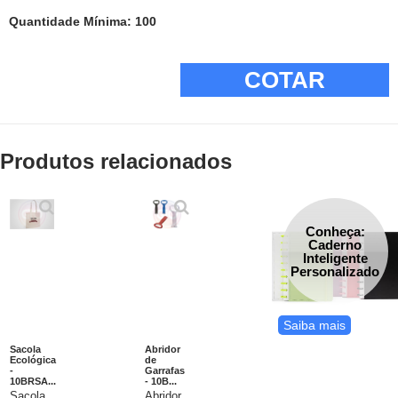
Quantidade Mínima: 100
COTAR
Produtos relacionados
Conheça:
Caderno
Inteligente
Personalizado
Saiba mais
Sacola
Abridor
Ecológica
de
-
Garrafas
10BRSA...
- 10B...
Sacola
Abridor