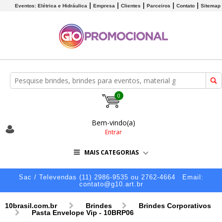
Eventos: Elétrica e Hidráulica
Empresa
Clientes
Parceiros
Contato
Sitemap
0
Bem-vindo(a)
Entrar
MAIS CATEGORIAS
Sac / Televendas (11) 2986-9535 ou 2762-4664
Email:
contato@g10.art.br
10brasil.com.br
Brindes
Brindes Corporativos
Pasta Envelope Vip - 10BRP06