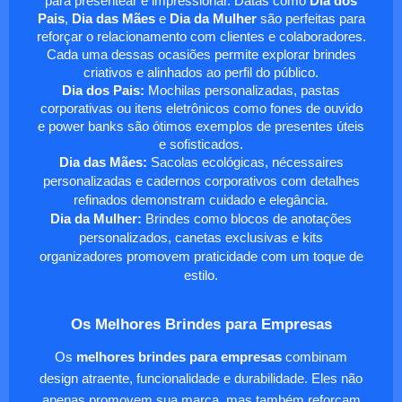
para presentear e impressionar. Datas como
Dia dos
Pais
,
Dia das Mães
e
Dia da Mulher
são perfeitas para
reforçar o relacionamento com clientes e colaboradores.
Cada uma dessas ocasiões permite explorar brindes
criativos e alinhados ao perfil do público.
Dia dos Pais:
Mochilas personalizadas, pastas
corporativas ou itens eletrônicos como fones de ouvido
e power banks são ótimos exemplos de presentes úteis
e sofisticados.
Dia das Mães:
Sacolas ecológicas, nécessaires
personalizadas e cadernos corporativos com detalhes
refinados demonstram cuidado e elegância.
Dia da Mulher:
Brindes como blocos de anotações
personalizados, canetas exclusivas e kits
organizadores promovem praticidade com um toque de
estilo.
Os Melhores Brindes para Empresas
Os
melhores brindes para empresas
combinam
design atraente, funcionalidade e durabilidade. Eles não
apenas promovem sua marca, mas também reforçam