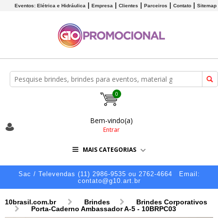
Eventos: Elétrica e Hidráulica
Empresa
Clientes
Parceiros
Contato
Sitemap
0
Bem-vindo(a)
Entrar
MAIS CATEGORIAS
Sac / Televendas (11) 2986-9535 ou 2762-4664
Email:
contato@g10.art.br
10brasil.com.br
Brindes
Brindes Corporativos
Porta-Caderno Ambassador A-5 - 10BRPC03