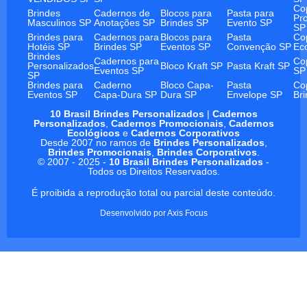
Co
Brindes
Cadernos de
Blocos para
Pasta para
Pr
Masculinos SP
Anotações SP
Brindes SP
Evento SP
SP
Brindes para
Cadernos para
Blocos para
Pasta
Co
Hotéis SP
Brindes SP
Eventos SP
Convenção SP
Ec
Brindes
Cadernos para
Co
Personalizados
Bloco Kraft SP
Pasta Kraft SP
Eventos SP
SP
SP
Brindes para
Caderno
Bloco Capa-
Pasta
Co
Eventos SP
Capa-Dura SP
Dura SP
Envelope SP
Br
10 Brasil Brindes Personalizados
|
Cadernos
Personalizados
,
Cadernos Promocionais
,
Cadernos
Ecológicos
e
Cadernos Corporativos
Desde 2007 no ramos de
Brindes Personalizados
,
Brindes Promocionais
,
Brindes Corporativos
.
© 2007 - 2025 -
10 Brasil Brindes Personalizados
-
Todos os Direitos Reservados.
É proibida a reprodução total ou parcial deste conteúdo.
Desenvolvido por
Axis Focus