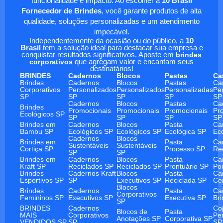
funcionalidade e impacto. Ao escolher a
10 Brasil
Fornecedor de Brindes
, você garante produtos de alta
qualidade, soluções personalizadas e um atendimento
impecável.
Independentemente da ocasião ou do público, a
10
Brasil
tem a solução ideal para destacar sua empresa e
conquistar resultados significativos. Aposte em
brindes
corporativos
que agregam valor e encantam seus
destinatários!
BRINDES
Cadernos
Blocos
Pastas
Ca
Brindes
Cadernos
Blocos
Pastas
Ca
Corporativos
Personalizados
Personalizados
Personalizadas
Pe
SP
SP
SP
SP
SP
Cadernos
Blocos
Pastas
Ca
Brindes
Promocionais
Promocionais
Promocionais
Pr
Ecológicos SP
SP
SP
SP
SP
Brindes em
Cadernos
Blocos
Pasta
Ca
Bambu SP
Ecológicos SP
Ecológicos SP
Ecológica SP
Ec
Cadernos
Blocos
Brindes em
Pasta
Ca
Sustentáveis
Sustentáveis
Cortiça SP
Processo SP
Re
SP
SP
Brindes em
Cadernos
Blocos
Pasta
Ca
Kraft SP
Reciclados SP
Reciclados SP
Prontuário SP
Po
Brindes
Cadernos Kraft
Blocos
Pasta
Ca
Esportivos SP
SP
Executivos SP
Reciclada SP
Ce
Blocos
Brindes
Cadernos
Pasta
Ca
Corporativos
Femininos SP
Executivos SP
Executiva SP
Br
SP
BRINDES
Cadernos
Co
Blocos de
Pasta
MAIS
Corporativos
Pe
Anotações SP
Corporativa SP
VENDIDOS SP
SP
SP