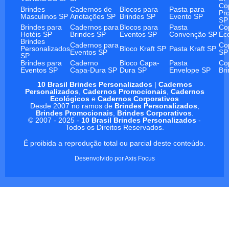
Co
Brindes
Cadernos de
Blocos para
Pasta para
Pr
Masculinos SP
Anotações SP
Brindes SP
Evento SP
SP
Brindes para
Cadernos para
Blocos para
Pasta
Co
Hotéis SP
Brindes SP
Eventos SP
Convenção SP
Ec
Brindes
Cadernos para
Co
Personalizados
Bloco Kraft SP
Pasta Kraft SP
Eventos SP
SP
SP
Brindes para
Caderno
Bloco Capa-
Pasta
Co
Eventos SP
Capa-Dura SP
Dura SP
Envelope SP
Br
10 Brasil Brindes Personalizados
|
Cadernos
Personalizados
,
Cadernos Promocionais
,
Cadernos
Ecológicos
e
Cadernos Corporativos
Desde 2007 no ramos de
Brindes Personalizados
,
Brindes Promocionais
,
Brindes Corporativos
.
© 2007 - 2025 -
10 Brasil Brindes Personalizados
-
Todos os Direitos Reservados.
É proibida a reprodução total ou parcial deste conteúdo.
Desenvolvido por
Axis Focus