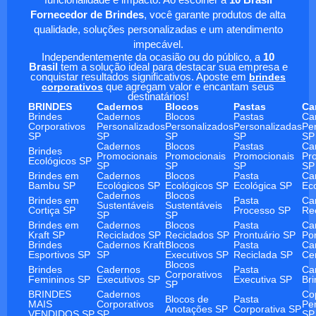
funcionalidade e impacto. Ao escolher a
10 Brasil
Fornecedor de Brindes
, você garante produtos de alta
qualidade, soluções personalizadas e um atendimento
impecável.
Independentemente da ocasião ou do público, a
10
Brasil
tem a solução ideal para destacar sua empresa e
conquistar resultados significativos. Aposte em
brindes
corporativos
que agregam valor e encantam seus
destinatários!
BRINDES
Cadernos
Blocos
Pastas
Ca
Brindes
Cadernos
Blocos
Pastas
Ca
Corporativos
Personalizados
Personalizados
Personalizadas
Pe
SP
SP
SP
SP
SP
Cadernos
Blocos
Pastas
Ca
Brindes
Promocionais
Promocionais
Promocionais
Pr
Ecológicos SP
SP
SP
SP
SP
Brindes em
Cadernos
Blocos
Pasta
Ca
Bambu SP
Ecológicos SP
Ecológicos SP
Ecológica SP
Ec
Cadernos
Blocos
Brindes em
Pasta
Ca
Sustentáveis
Sustentáveis
Cortiça SP
Processo SP
Re
SP
SP
Brindes em
Cadernos
Blocos
Pasta
Ca
Kraft SP
Reciclados SP
Reciclados SP
Prontuário SP
Po
Brindes
Cadernos Kraft
Blocos
Pasta
Ca
Esportivos SP
SP
Executivos SP
Reciclada SP
Ce
Blocos
Brindes
Cadernos
Pasta
Ca
Corporativos
Femininos SP
Executivos SP
Executiva SP
Br
SP
BRINDES
Cadernos
Co
Blocos de
Pasta
MAIS
Corporativos
Pe
Anotações SP
Corporativa SP
VENDIDOS SP
SP
SP