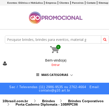
Eventos: Elétrica e Hidráulica
Empresa
Clientes
Parceiros
Contato
Sitemap
0
Bem-vindo(a)
Entrar
MAIS CATEGORIAS
Sac / Televendas (11) 2986-9535 ou 2762-4664
Email:
contato@g10.art.br
10brasil.com.br
Brindes
Brindes Corporativos
Porta-Caderno Diplomata - 10BRPC06