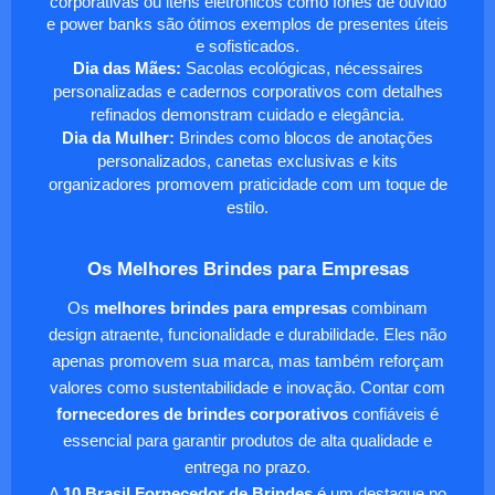
corporativas ou itens eletrônicos como fones de ouvido
e power banks são ótimos exemplos de presentes úteis
e sofisticados.
Dia das Mães:
Sacolas ecológicas, nécessaires
personalizadas e cadernos corporativos com detalhes
refinados demonstram cuidado e elegância.
Dia da Mulher:
Brindes como blocos de anotações
personalizados, canetas exclusivas e kits
organizadores promovem praticidade com um toque de
estilo.
Os Melhores Brindes para Empresas
Os
melhores brindes para empresas
combinam
design atraente, funcionalidade e durabilidade. Eles não
apenas promovem sua marca, mas também reforçam
valores como sustentabilidade e inovação. Contar com
fornecedores de brindes corporativos
confiáveis é
essencial para garantir produtos de alta qualidade e
entrega no prazo.
A
10 Brasil Fornecedor de Brindes
é um destaque no