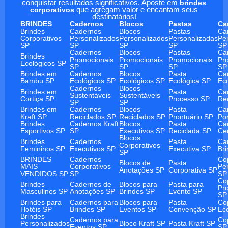
conquistar resultados significativos. Aposte em
brindes
corporativos
que agregam valor e encantam seus
destinatários!
BRINDES
Cadernos
Blocos
Pastas
Ca
Brindes
Cadernos
Blocos
Pastas
Ca
Corporativos
Personalizados
Personalizados
Personalizadas
Pe
SP
SP
SP
SP
SP
Cadernos
Blocos
Pastas
Ca
Brindes
Promocionais
Promocionais
Promocionais
Pr
Ecológicos SP
SP
SP
SP
SP
Brindes em
Cadernos
Blocos
Pasta
Ca
Bambu SP
Ecológicos SP
Ecológicos SP
Ecológica SP
Ec
Cadernos
Blocos
Brindes em
Pasta
Ca
Sustentáveis
Sustentáveis
Cortiça SP
Processo SP
Re
SP
SP
Brindes em
Cadernos
Blocos
Pasta
Ca
Kraft SP
Reciclados SP
Reciclados SP
Prontuário SP
Po
Brindes
Cadernos Kraft
Blocos
Pasta
Ca
Esportivos SP
SP
Executivos SP
Reciclada SP
Ce
Blocos
Brindes
Cadernos
Pasta
Ca
Corporativos
Femininos SP
Executivos SP
Executiva SP
Br
SP
BRINDES
Cadernos
Co
Blocos de
Pasta
MAIS
Corporativos
Pe
Anotações SP
Corporativa SP
VENDIDOS SP
SP
SP
Co
Brindes
Cadernos de
Blocos para
Pasta para
Pr
Masculinos SP
Anotações SP
Brindes SP
Evento SP
SP
Brindes para
Cadernos para
Blocos para
Pasta
Co
Hotéis SP
Brindes SP
Eventos SP
Convenção SP
Ec
Brindes
Cadernos para
Co
Personalizados
Bloco Kraft SP
Pasta Kraft SP
Eventos SP
SP