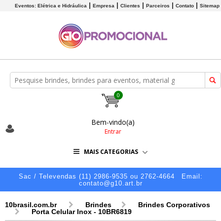
Eventos: Elétrica e Hidráulica
Empresa
Clientes
Parceiros
Contato
Sitemap
0
Bem-vindo(a)
Entrar
MAIS CATEGORIAS
Sac / Televendas (11) 2986-9535 ou 2762-4664
Email:
contato@g10.art.br
10brasil.com.br
Brindes
Brindes Corporativos
Porta Celular Inox - 10BR6819