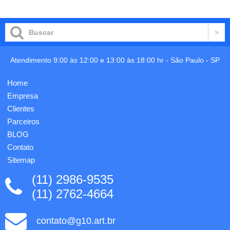
carrinho
carrinho
por:
nylon
porta-
Oxford,
manual
possui
+ porta-
bolso
documento
frontal e
+
alça
chaveiro
superior,
Atendimento 9:00 às 12:00 e 13:00 às 18:00 hr -
São Paulo
-
SP
gota,
parte
produzidos
interna
Home
em
com
couro
gancho
Empresa
sintético,
plástico;
Clientes
gravação
bolso
Parceiros
em
int...
baixo-
BLOG
relev...
Contato
Sitemap
(11) 2986-9535
(11) 2762-4664
contato@g10.art.br