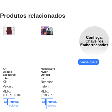
Produtos relacionados
Conheça:
Chaveiros
Emborrachados
Saiba mais
Kit
Necessaire
Veiculo
Nylon
Executivo
Oxford
- 1...
-...
Kit
Necessaire
Veiculo
nylon
Executivo
oxford,
REF.:
REF.:
10BRCJE04
G18507
(Kit
necessaire
Veículo
organizadora
DETALHES
DETALHES
1),
em
colocar
colocar
composto
tecido
no
no