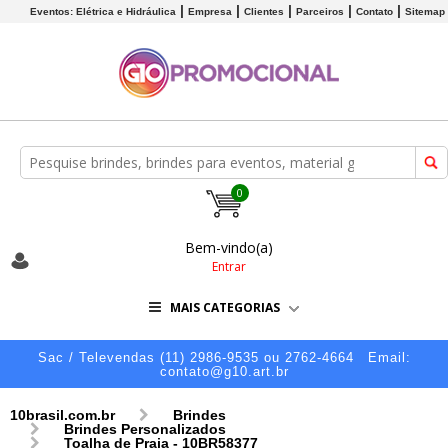
Eventos: Elétrica e Hidráulica
Empresa
Clientes
Parceiros
Contato
Sitemap
0
Bem-vindo(a)
Entrar
MAIS CATEGORIAS
Sac / Televendas (11) 2986-9535 ou 2762-4664
Email:
contato@g10.art.br
10brasil.com.br
Brindes
Brindes Personalizados
Toalha de Praia - 10BR58377