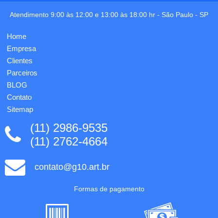
ø9 x
Atendimento 9:00 às 12:00 e 13:00 às 18:00 hr -
São Paulo
-
SP
141
mm.
Gravação
Home
em 1
Empresa
cor já
incluso.
Clientes
Parceiros
BLOG
Contato
Sitemap
(11) 2986-9535
(11) 2762-4664
contato@g10.art.br
Formas de pagamento