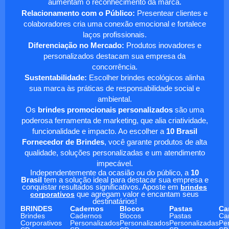
aumentam o reconhecimento da marca.
Relacionamento com o Público:
Presentear clientes e
colaboradores cria uma conexão emocional e fortalece
laços profissionais.
Diferenciação no Mercado:
Produtos inovadores e
personalizados destacam sua empresa da
concorrência.
Sustentabilidade:
Escolher brindes ecológicos alinha
sua marca às práticas de responsabilidade social e
ambiental.
Os
brindes promocionais personalizados
são uma
poderosa ferramenta de marketing, que alia criatividade,
funcionalidade e impacto. Ao escolher a
10 Brasil
Fornecedor de Brindes
, você garante produtos de alta
qualidade, soluções personalizadas e um atendimento
impecável.
Independentemente da ocasião ou do público, a
10
Brasil
tem a solução ideal para destacar sua empresa e
conquistar resultados significativos. Aposte em
brindes
corporativos
que agregam valor e encantam seus
destinatários!
BRINDES
Cadernos
Blocos
Pastas
Ca
Brindes
Cadernos
Blocos
Pastas
Ca
Corporativos
Personalizados
Personalizados
Personalizadas
Pe