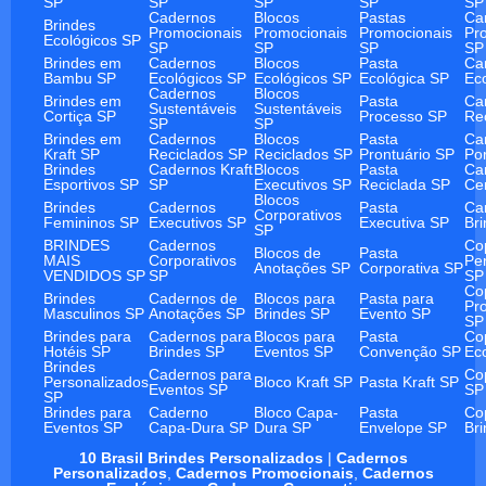
SP
SP
SP
SP
SP
Cadernos
Blocos
Pastas
Ca
Brindes
Promocionais
Promocionais
Promocionais
Pr
Ecológicos SP
SP
SP
SP
SP
Brindes em
Cadernos
Blocos
Pasta
Ca
Bambu SP
Ecológicos SP
Ecológicos SP
Ecológica SP
Ec
Cadernos
Blocos
Brindes em
Pasta
Ca
Sustentáveis
Sustentáveis
Cortiça SP
Processo SP
Re
SP
SP
Brindes em
Cadernos
Blocos
Pasta
Ca
Kraft SP
Reciclados SP
Reciclados SP
Prontuário SP
Po
Brindes
Cadernos Kraft
Blocos
Pasta
Ca
Esportivos SP
SP
Executivos SP
Reciclada SP
Ce
Blocos
Brindes
Cadernos
Pasta
Ca
Corporativos
Femininos SP
Executivos SP
Executiva SP
Br
SP
BRINDES
Cadernos
Co
Blocos de
Pasta
MAIS
Corporativos
Pe
Anotações SP
Corporativa SP
VENDIDOS SP
SP
SP
Co
Brindes
Cadernos de
Blocos para
Pasta para
Pr
Masculinos SP
Anotações SP
Brindes SP
Evento SP
SP
Brindes para
Cadernos para
Blocos para
Pasta
Co
Hotéis SP
Brindes SP
Eventos SP
Convenção SP
Ec
Brindes
Cadernos para
Co
Personalizados
Bloco Kraft SP
Pasta Kraft SP
Eventos SP
SP
SP
Brindes para
Caderno
Bloco Capa-
Pasta
Co
Eventos SP
Capa-Dura SP
Dura SP
Envelope SP
Br
10 Brasil Brindes Personalizados
|
Cadernos
Personalizados
,
Cadernos Promocionais
,
Cadernos