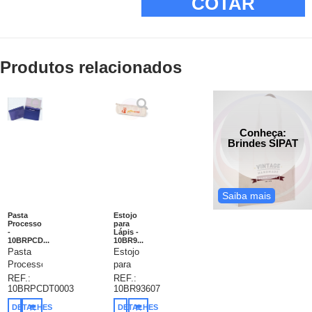
COTAR
Produtos relacionados
Conheça:
Brindes SIPAT
Saiba mais
Pasta
Estojo
Processo
para
-
Lápis -
10BRPCD...
10BR9...
Pasta
Estojo
Processo
para
confeccionada
lápis.
REF.:
REF.:
10BRPCDT0003
10BR93607
em pvc
Algodão.
0,20mm,
ø70 x
DETALHES
DETALHES