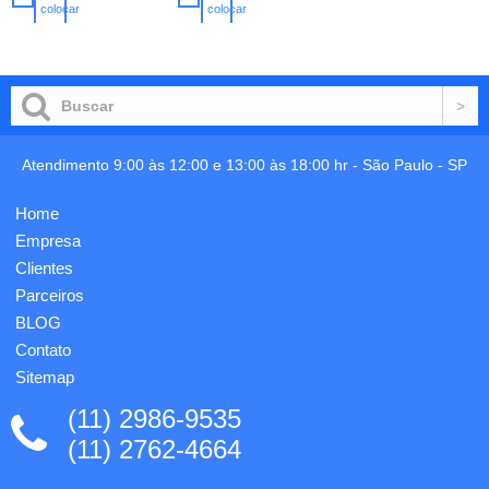
medindo
220
colocar
colocar
33,5x23,5cm
mm.
no
no
carrinho
carrinho
(fechada),
Personalização
capa e
em
bolso
transfer
interno
já
confeccionados
incluso.
em pvc
cristal
Atendimento 9:00 às 12:00 e 13:00 às 18:00 hr -
São Paulo
-
SP
0,20mm.
Personalizada
Home
com a
l...
Empresa
Clientes
Parceiros
BLOG
Contato
Sitemap
(11) 2986-9535
(11) 2762-4664