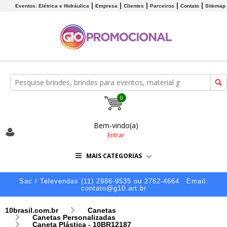
Eventos: Elétrica e Hidráulica
Empresa
Clientes
Parceiros
Contato
Sitemap
0
Bem-vindo(a)
Entrar
MAIS CATEGORIAS
Sac / Televendas (11) 2986-9535 ou 2762-4664
Email:
contato@g10.art.br
10brasil.com.br
Canetas
Canetas Personalizadas
Caneta Plástica - 10BR12187