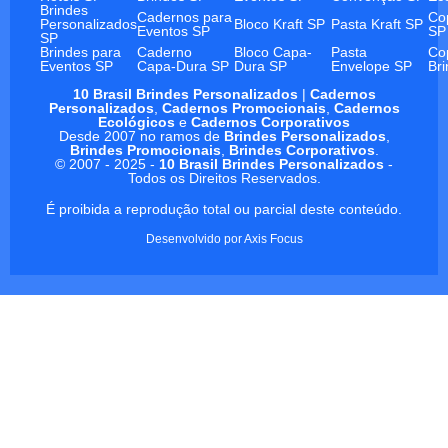
Brindes
Cadernos para
Co
Personalizados
Bloco Kraft SP
Pasta Kraft SP
Eventos SP
SP
SP
Brindes para
Caderno
Bloco Capa-
Pasta
Co
Eventos SP
Capa-Dura SP
Dura SP
Envelope SP
Br
10 Brasil Brindes Personalizados
|
Cadernos
Personalizados
,
Cadernos Promocionais
,
Cadernos
Ecológicos
e
Cadernos Corporativos
Desde 2007 no ramos de
Brindes Personalizados
,
Brindes Promocionais
,
Brindes Corporativos
.
© 2007 - 2025 -
10 Brasil Brindes Personalizados
-
Todos os Direitos Reservados.
É proibida a reprodução total ou parcial deste conteúdo.
Desenvolvido por
Axis Focus