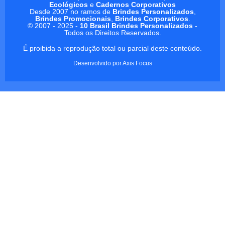
Ecológicos
e
Cadernos Corporativos
Desde 2007 no ramos de
Brindes Personalizados
,
Brindes Promocionais
,
Brindes Corporativos
.
© 2007 - 2025 -
10 Brasil Brindes Personalizados
-
Todos os Direitos Reservados.
É proibida a reprodução total ou parcial deste conteúdo.
Desenvolvido por
Axis Focus