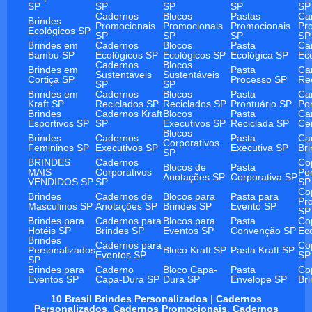
SP
SP
SP
SP
SP
Cadernos
Blocos
Pastas
Ca
Brindes
Promocionais
Promocionais
Promocionais
Pr
Ecológicos SP
SP
SP
SP
SP
Brindes em
Cadernos
Blocos
Pasta
Ca
Bambu SP
Ecológicos SP
Ecológicos SP
Ecológica SP
Ec
Cadernos
Blocos
Brindes em
Pasta
Ca
Sustentáveis
Sustentáveis
Cortiça SP
Processo SP
Re
SP
SP
Brindes em
Cadernos
Blocos
Pasta
Ca
Kraft SP
Reciclados SP
Reciclados SP
Prontuário SP
Po
Brindes
Cadernos Kraft
Blocos
Pasta
Ca
Esportivos SP
SP
Executivos SP
Reciclada SP
Ce
Blocos
Brindes
Cadernos
Pasta
Ca
Corporativos
Femininos SP
Executivos SP
Executiva SP
Br
SP
BRINDES
Cadernos
Co
Blocos de
Pasta
MAIS
Corporativos
Pe
Anotações SP
Corporativa SP
VENDIDOS SP
SP
SP
Co
Brindes
Cadernos de
Blocos para
Pasta para
Pr
Masculinos SP
Anotações SP
Brindes SP
Evento SP
SP
Brindes para
Cadernos para
Blocos para
Pasta
Co
Hotéis SP
Brindes SP
Eventos SP
Convenção SP
Ec
Brindes
Cadernos para
Co
Personalizados
Bloco Kraft SP
Pasta Kraft SP
Eventos SP
SP
SP
Brindes para
Caderno
Bloco Capa-
Pasta
Co
Eventos SP
Capa-Dura SP
Dura SP
Envelope SP
Br
10 Brasil Brindes Personalizados
|
Cadernos
Personalizados
,
Cadernos Promocionais
,
Cadernos