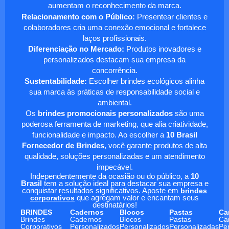
aumentam o reconhecimento da marca.
Relacionamento com o Público:
Presentear clientes e
colaboradores cria uma conexão emocional e fortalece
laços profissionais.
Diferenciação no Mercado:
Produtos inovadores e
personalizados destacam sua empresa da
concorrência.
Sustentabilidade:
Escolher brindes ecológicos alinha
sua marca às práticas de responsabilidade social e
ambiental.
Os
brindes promocionais personalizados
são uma
poderosa ferramenta de marketing, que alia criatividade,
funcionalidade e impacto. Ao escolher a
10 Brasil
Fornecedor de Brindes
, você garante produtos de alta
qualidade, soluções personalizadas e um atendimento
impecável.
Independentemente da ocasião ou do público, a
10
Brasil
tem a solução ideal para destacar sua empresa e
conquistar resultados significativos. Aposte em
brindes
corporativos
que agregam valor e encantam seus
destinatários!
BRINDES
Cadernos
Blocos
Pastas
Ca
Brindes
Cadernos
Blocos
Pastas
Ca
Corporativos
Personalizados
Personalizados
Personalizadas
Pe