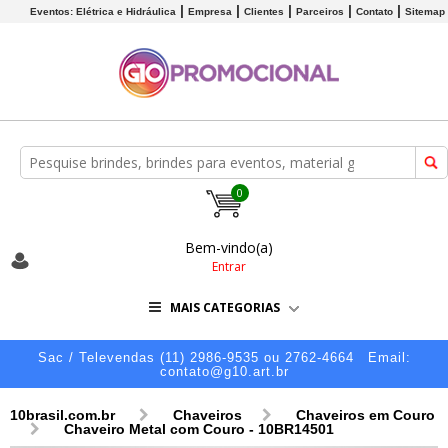
Eventos: Elétrica e Hidráulica
Empresa
Clientes
Parceiros
Contato
Sitemap
0
Bem-vindo(a)
Entrar
MAIS CATEGORIAS
Sac / Televendas (11) 2986-9535 ou 2762-4664
Email:
contato@g10.art.br
10brasil.com.br
Chaveiros
Chaveiros em Couro
Chaveiro Metal com Couro - 10BR14501