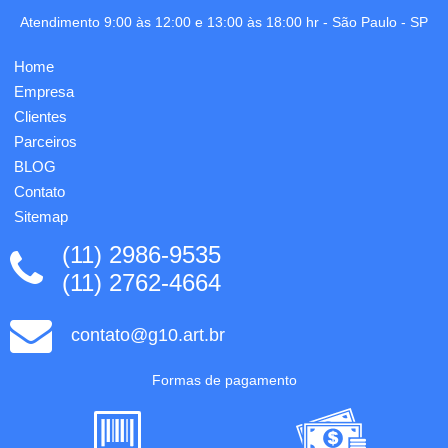
um
Tamanho
sistema
Atendimento 9:00 às 12:00 e 13:00 às 18:00 hr -
São Paulo
-
SP
total
de trava
aproximado
(basta
(CxL):
Home
mover
9,2cm x
para
Empresa
9,2cm x
cima/baixo
7cm.
Clientes
para
Peso
Parceiros
abrir/fechar),
apro...
pr...
BLOG
Contato
Sitemap
(11) 2986-9535
(11) 2762-4664
contato@g10.art.br
Formas de pagamento