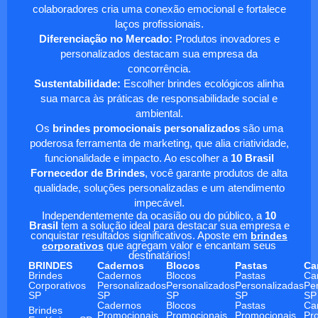
colaboradores cria uma conexão emocional e fortalece
laços profissionais.
Diferenciação no Mercado:
Produtos inovadores e
personalizados destacam sua empresa da
concorrência.
Sustentabilidade:
Escolher brindes ecológicos alinha
sua marca às práticas de responsabilidade social e
ambiental.
Os
brindes promocionais personalizados
são uma
poderosa ferramenta de marketing, que alia criatividade,
funcionalidade e impacto. Ao escolher a
10 Brasil
Fornecedor de Brindes
, você garante produtos de alta
qualidade, soluções personalizadas e um atendimento
impecável.
Independentemente da ocasião ou do público, a
10
Brasil
tem a solução ideal para destacar sua empresa e
conquistar resultados significativos. Aposte em
brindes
corporativos
que agregam valor e encantam seus
destinatários!
BRINDES
Cadernos
Blocos
Pastas
Ca
Brindes
Cadernos
Blocos
Pastas
Ca
Corporativos
Personalizados
Personalizados
Personalizadas
Pe
SP
SP
SP
SP
SP
Cadernos
Blocos
Pastas
Ca
Brindes
Promocionais
Promocionais
Promocionais
Pr