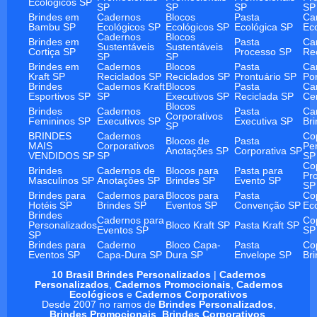
Ecológicos SP
SP
SP
SP
SP
Brindes em
Cadernos
Blocos
Pasta
Ca
Bambu SP
Ecológicos SP
Ecológicos SP
Ecológica SP
Ec
Cadernos
Blocos
Brindes em
Pasta
Ca
Sustentáveis
Sustentáveis
Cortiça SP
Processo SP
Re
SP
SP
Brindes em
Cadernos
Blocos
Pasta
Ca
Kraft SP
Reciclados SP
Reciclados SP
Prontuário SP
Po
Brindes
Cadernos Kraft
Blocos
Pasta
Ca
Esportivos SP
SP
Executivos SP
Reciclada SP
Ce
Blocos
Brindes
Cadernos
Pasta
Ca
Corporativos
Femininos SP
Executivos SP
Executiva SP
Br
SP
BRINDES
Cadernos
Co
Blocos de
Pasta
MAIS
Corporativos
Pe
Anotações SP
Corporativa SP
VENDIDOS SP
SP
SP
Co
Brindes
Cadernos de
Blocos para
Pasta para
Pr
Masculinos SP
Anotações SP
Brindes SP
Evento SP
SP
Brindes para
Cadernos para
Blocos para
Pasta
Co
Hotéis SP
Brindes SP
Eventos SP
Convenção SP
Ec
Brindes
Cadernos para
Co
Personalizados
Bloco Kraft SP
Pasta Kraft SP
Eventos SP
SP
SP
Brindes para
Caderno
Bloco Capa-
Pasta
Co
Eventos SP
Capa-Dura SP
Dura SP
Envelope SP
Br
10 Brasil Brindes Personalizados
|
Cadernos
Personalizados
,
Cadernos Promocionais
,
Cadernos
Ecológicos
e
Cadernos Corporativos
Desde 2007 no ramos de
Brindes Personalizados
,
Brindes Promocionais
,
Brindes Corporativos
.