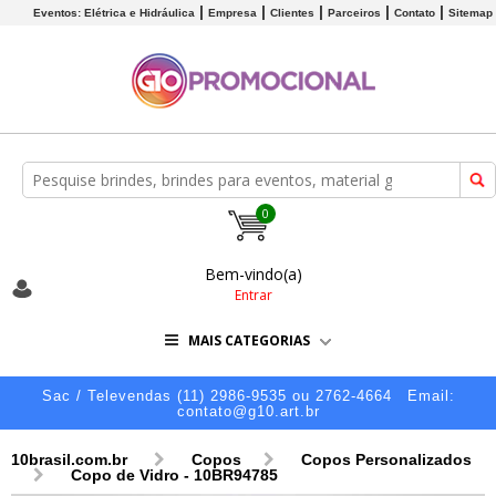
Eventos: Elétrica e Hidráulica
Empresa
Clientes
Parceiros
Contato
Sitemap
0
Bem-vindo(a)
Entrar
MAIS CATEGORIAS
Sac / Televendas (11) 2986-9535 ou 2762-4664
Email:
contato@g10.art.br
10brasil.com.br
Copos
Copos Personalizados
Copo de Vidro - 10BR94785