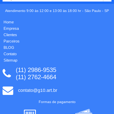
escrita
organizada
macia,
num
excelente
Atendimento 9:00 às 12:00 e 13:00 às 18:00 hr -
São Paulo
-
SP
plano
apagabilidade,
diário.
apontado.
Com
Home
Gravação
suporte
em uma
Empresa
para
cor...
esferográfica
Clientes
(inclu...
Parceiros
BLOG
Contato
Sitemap
(11) 2986-9535
(11) 2762-4664
contato@g10.art.br
Formas de pagamento