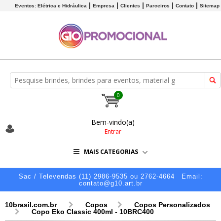
Eventos: Elétrica e Hidráulica
Empresa
Clientes
Parceiros
Contato
Sitemap
0
Bem-vindo(a)
Entrar
MAIS CATEGORIAS
Sac / Televendas (11) 2986-9535 ou 2762-4664
Email:
contato@g10.art.br
10brasil.com.br
Copos
Copos Personalizados
Copo Eko Classic 400ml - 10BRC400