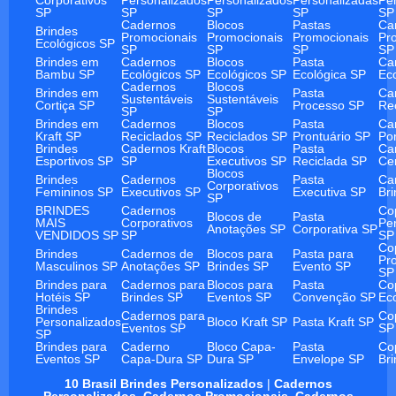
SP
SP
SP
SP
SP
Cadernos
Blocos
Pastas
Ca
Brindes
Promocionais
Promocionais
Promocionais
Pr
Ecológicos SP
SP
SP
SP
SP
Brindes em
Cadernos
Blocos
Pasta
Ca
Bambu SP
Ecológicos SP
Ecológicos SP
Ecológica SP
Ec
Cadernos
Blocos
Brindes em
Pasta
Ca
Sustentáveis
Sustentáveis
Cortiça SP
Processo SP
Re
SP
SP
Brindes em
Cadernos
Blocos
Pasta
Ca
Kraft SP
Reciclados SP
Reciclados SP
Prontuário SP
Po
Brindes
Cadernos Kraft
Blocos
Pasta
Ca
Esportivos SP
SP
Executivos SP
Reciclada SP
Ce
Blocos
Brindes
Cadernos
Pasta
Ca
Corporativos
Femininos SP
Executivos SP
Executiva SP
Br
SP
BRINDES
Cadernos
Co
Blocos de
Pasta
MAIS
Corporativos
Pe
Anotações SP
Corporativa SP
VENDIDOS SP
SP
SP
Co
Brindes
Cadernos de
Blocos para
Pasta para
Pr
Masculinos SP
Anotações SP
Brindes SP
Evento SP
SP
Brindes para
Cadernos para
Blocos para
Pasta
Co
Hotéis SP
Brindes SP
Eventos SP
Convenção SP
Ec
Brindes
Cadernos para
Co
Personalizados
Bloco Kraft SP
Pasta Kraft SP
Eventos SP
SP
SP
Brindes para
Caderno
Bloco Capa-
Pasta
Co
Eventos SP
Capa-Dura SP
Dura SP
Envelope SP
Br
10 Brasil Brindes Personalizados
|
Cadernos
Personalizados
,
Cadernos Promocionais
,
Cadernos