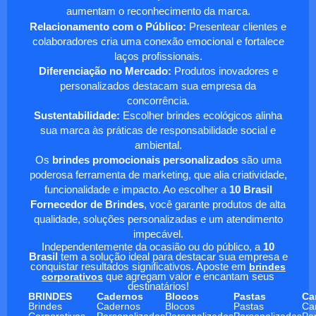
aumentam o reconhecimento da marca.
Relacionamento com o Público:
Presentear clientes e
colaboradores cria uma conexão emocional e fortalece
laços profissionais.
Diferenciação no Mercado:
Produtos inovadores e
personalizados destacam sua empresa da
concorrência.
Sustentabilidade:
Escolher brindes ecológicos alinha
sua marca às práticas de responsabilidade social e
ambiental.
Os
brindes promocionais personalizados
são uma
poderosa ferramenta de marketing, que alia criatividade,
funcionalidade e impacto. Ao escolher a
10 Brasil
Fornecedor de Brindes
, você garante produtos de alta
qualidade, soluções personalizadas e um atendimento
impecável.
Independentemente da ocasião ou do público, a
10
Brasil
tem a solução ideal para destacar sua empresa e
conquistar resultados significativos. Aposte em
brindes
corporativos
que agregam valor e encantam seus
destinatários!
BRINDES
Cadernos
Blocos
Pastas
Ca
Brindes
Cadernos
Blocos
Pastas
Ca
Corporativos
Personalizados
Personalizados
Personalizadas
Pe