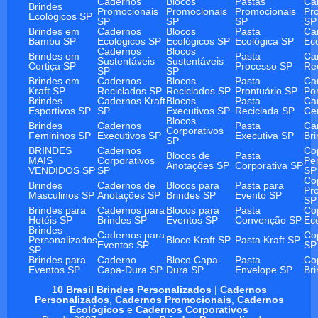
Cadernos
Blocos
Pastas
Ca
Brindes
Promocionais
Promocionais
Promocionais
Pr
Ecológicos SP
SP
SP
SP
SP
Brindes em
Cadernos
Blocos
Pasta
Ca
Bambu SP
Ecológicos SP
Ecológicos SP
Ecológica SP
Ec
Cadernos
Blocos
Brindes em
Pasta
Ca
Sustentáveis
Sustentáveis
Cortiça SP
Processo SP
Re
SP
SP
Brindes em
Cadernos
Blocos
Pasta
Ca
Kraft SP
Reciclados SP
Reciclados SP
Prontuário SP
Po
Brindes
Cadernos Kraft
Blocos
Pasta
Ca
Esportivos SP
SP
Executivos SP
Reciclada SP
Ce
Blocos
Brindes
Cadernos
Pasta
Ca
Corporativos
Femininos SP
Executivos SP
Executiva SP
Br
SP
BRINDES
Cadernos
Co
Blocos de
Pasta
MAIS
Corporativos
Pe
Anotações SP
Corporativa SP
VENDIDOS SP
SP
SP
Co
Brindes
Cadernos de
Blocos para
Pasta para
Pr
Masculinos SP
Anotações SP
Brindes SP
Evento SP
SP
Brindes para
Cadernos para
Blocos para
Pasta
Co
Hotéis SP
Brindes SP
Eventos SP
Convenção SP
Ec
Brindes
Cadernos para
Co
Personalizados
Bloco Kraft SP
Pasta Kraft SP
Eventos SP
SP
SP
Brindes para
Caderno
Bloco Capa-
Pasta
Co
Eventos SP
Capa-Dura SP
Dura SP
Envelope SP
Br
10 Brasil Brindes Personalizados
|
Cadernos
Personalizados
,
Cadernos Promocionais
,
Cadernos
Ecológicos
e
Cadernos Corporativos