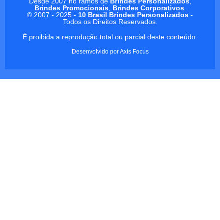
Desde 2007 no ramos de
Brindes Personalizados
,
Brindes Promocionais
,
Brindes Corporativos
.
© 2007 - 2025 -
10 Brasil Brindes Personalizados
-
Todos os Direitos Reservados.
É proibida a reprodução total ou parcial deste conteúdo.
Desenvolvido por
Axis Focus