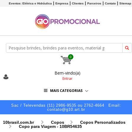
Eventos: Elétrica e Hidráulica
Empresa
Clientes
Parceiros
Contato
Sitemap
0
Bem-vindo(a)
Entrar
MAIS CATEGORIAS
Sac / Televendas (11) 2986-9535 ou 2762-4664
Email:
contato@g10.art.br
10brasil.com.br
Copos
Copos Personalizados
Copo para Viagem - 10BR54635