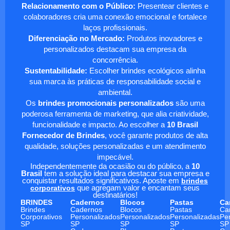
Relacionamento com o Público:
Presentear clientes e
colaboradores cria uma conexão emocional e fortalece
laços profissionais.
Diferenciação no Mercado:
Produtos inovadores e
personalizados destacam sua empresa da
concorrência.
Sustentabilidade:
Escolher brindes ecológicos alinha
sua marca às práticas de responsabilidade social e
ambiental.
Os
brindes promocionais personalizados
são uma
poderosa ferramenta de marketing, que alia criatividade,
funcionalidade e impacto. Ao escolher a
10 Brasil
Fornecedor de Brindes
, você garante produtos de alta
qualidade, soluções personalizadas e um atendimento
impecável.
Independentemente da ocasião ou do público, a
10
Brasil
tem a solução ideal para destacar sua empresa e
conquistar resultados significativos. Aposte em
brindes
corporativos
que agregam valor e encantam seus
destinatários!
BRINDES
Cadernos
Blocos
Pastas
Ca
Brindes
Cadernos
Blocos
Pastas
Ca
Corporativos
Personalizados
Personalizados
Personalizadas
Pe
SP
SP
SP
SP
SP