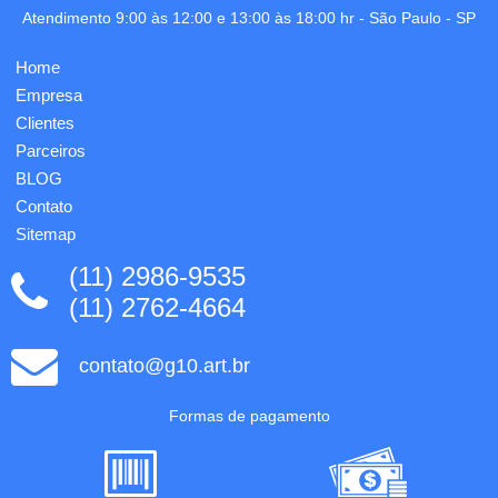
LAR /
lápis de
Atendimento 9:00 às 12:00 e 13:00 às 18:00 hr -
São Paulo
-
SP
PRE /
cor
VM -
inclusos).
Medidas
Home
Capacidade:
para
200 ml.
Empresa
gravação:
Food
15,3 x
Clientes
grade.
12,8 cm
Parceiros
ø72 x
- Uma
98 mm.
BLOG
gravação
Grav...
já in...
Contato
Sitemap
(11) 2986-9535
(11) 2762-4664
contato@g10.art.br
Formas de pagamento