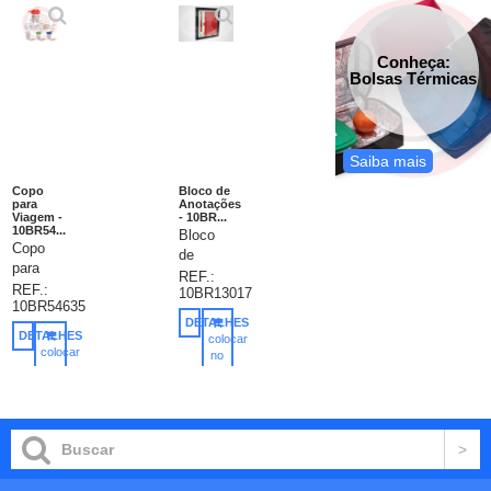
Conheça:
Bolsas Térmicas
Saiba mais
Copo
Bloco de
para
Anotações
Viagem -
- 10BR...
10BR54...
Bloco
Copo
de
para
Anotações
REF.:
viagem.
REF.:
10BR13017
Multiuso
10BR54635
PP e
em
DETALHES
PS.
couro
DETALHES
colocar
Com
colocar
sintético
no
palhinha
no
carrinho
com
carrinho
flexível.
Caneta
3
na
desenhos
caixinha
para
nas
colorir
cores
(6 mini