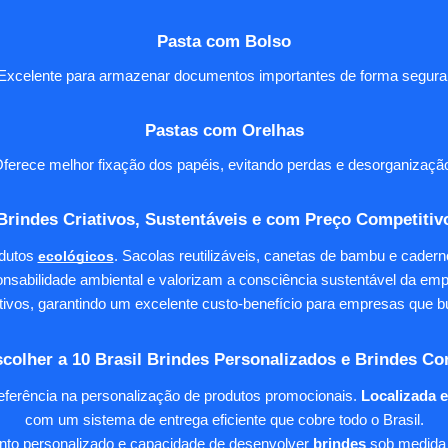
Pasta com Bolso
Excelente para armazenar documentos importantes de forma segura
Pastas com Orelhas
ferece melhor fixação dos papéis, evitando perdas e desorganizaçã
Brindes Criativos, Sustentáveis e com Preço Competitiv
dutos
ecológicos
. Sacolas reutilizáveis, canetas de bambu e cader
nsabilidade ambiental e valorizam a consciência sustentável da em
tivos, garantindo um excelente custo-benefício para empresas qu
colher a 10 Brasil Brindes Personalizados e Brindes Co
eferência na personalização de produtos promocionais.
Localizada 
com um sistema de entrega eficiente que cobre todo o Brasil.
ento personalizado e capacidade de desenvolver
brindes
sob medida 