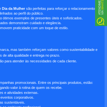
WHATSAPP
A
T
N
D
I
M
E
N
T
O
V
I
A
e
Dia da Mulher
são perfeitas para reforçar o relacionamento
E
nhados ao perfil do público.
o ótimos exemplos de presentes úteis e sofisticados.
inados demonstram cuidado e elegância.
omovem praticidade com um toque de estilo.
 marca, mas também reforçam valores como sustentabilidade e
s de alta qualidade e entrega no prazo.
ão para atender às necessidades de cada cliente.
anhas promocionais. Entre os principais produtos, estão:
egando valor à rotina de quem os recebe.
s e atividades externas.
 eventos corporativos.
s sustentáveis.