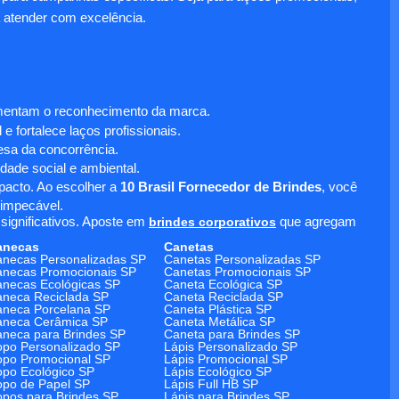
 atender com excelência.
umentam o reconhecimento da marca.
 fortalece laços profissionais.
sa da concorrência.
dade social e ambiental.
mpacto. Ao escolher a
10 Brasil Fornecedor de Brindes
, você
 impecável.
significativos. Aposte em
brindes corporativos
que agregam
anecas
Canetas
necas Personalizadas SP
Canetas Personalizadas SP
necas Promocionais SP
Canetas Promocionais SP
necas Ecológicas SP
Caneta Ecológica SP
neca Reciclada SP
Caneta Reciclada SP
neca Porcelana SP
Caneta Plástica SP
aneca Cerâmica SP
Caneta Metálica SP
neca para Brindes SP
Caneta para Brindes SP
po Personalizado SP
Lápis Personalizado SP
po Promocional SP
Lápis Promocional SP
po Ecológico SP
Lápis Ecológico SP
po de Papel SP
Lápis Full HB SP
pos para Brindes SP
Lápis para Brindes SP