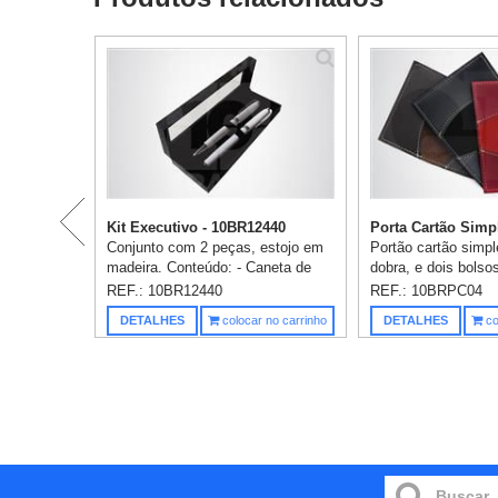
Kit Executivo - 10BR12440
Porta Cartão Simpl
Conjunto com 2 peças, estojo em
Portão cartão sim
madeira. Conteúdo: - Caneta de
dobra, e dois bolso
metal Roller - Caneta de metal
couro sintético. Um
REF.: 10BR12440
REF.: 10BRPC04
esferográfica - Uma gravação já
inclusa.
DETALHES
colocar no carrinho
DETALHES
co
inclusa.