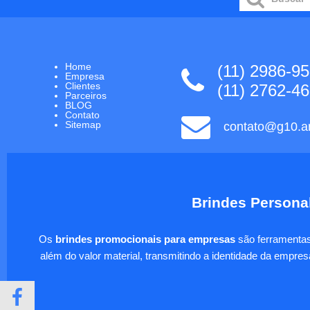
Home
(11) 2986-9
Empresa
Clientes
(11) 2762-4
Parceiros
BLOG
Contato
Sitemap
contato@g10.ar
Brindes Personal
Os
brindes promocionais para empresas
são ferramentas 
além do valor material, transmitindo a identidade da empre