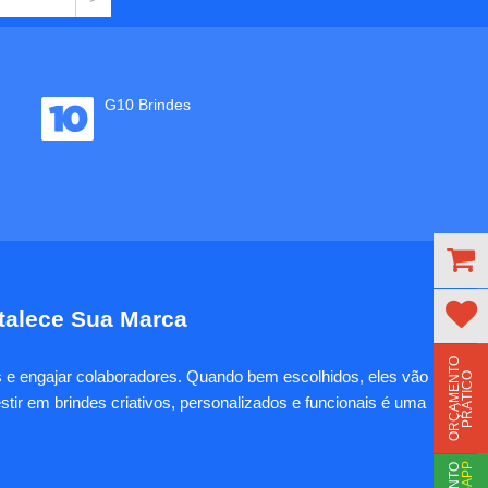
G10 Brindes
rtalece Sua Marca
O
R
Ç
A
M
E
N
T
O
P
R
Á
T
I
C
es e engajar colaboradores. Quando bem escolhidos, eles vão
O
tir em brindes criativos, personalizados e funcionais é uma