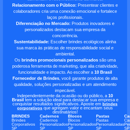
Relacionamento com o Público:
Presentear clientes e
colaboradores cria uma conexão emocional e fortalece
laços profissionais.
Diferenciação no Mercado:
Produtos inovadores e
personalizados destacam sua empresa da
concorrência.
Sustentabilidade:
Escolher brindes ecológicos alinha
sua marca às práticas de responsabilidade social e
ambiental.
Os
brindes promocionais personalizados
são uma
poderosa ferramenta de marketing, que alia criatividade,
funcionalidade e impacto. Ao escolher a
10 Brasil
Fornecedor de Brindes
, você garante produtos de alta
qualidade, soluções personalizadas e um atendimento
impecável.
Independentemente da ocasião ou do público, a
10
Brasil
tem a solução ideal para destacar sua empresa e
conquistar resultados significativos. Aposte em
brindes
corporativos
que agregam valor e encantam seus
destinatários!
BRINDES
Cadernos
Blocos
Pastas
Ca
Brindes
Cadernos
Blocos
Pastas
Ca
Corporativos
Personalizados
Personalizados
Personalizadas
Pe
SP
SP
SP
SP
SP