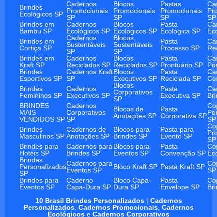
Cadernos
Blocos
Pastas
Ca
Brindes
Promocionais
Promocionais
Promocionais
Pr
Ecológicos SP
SP
SP
SP
SP
Brindes em
Cadernos
Blocos
Pasta
Ca
Bambu SP
Ecológicos SP
Ecológicos SP
Ecológica SP
Ec
Cadernos
Blocos
Brindes em
Pasta
Ca
Sustentáveis
Sustentáveis
Cortiça SP
Processo SP
Re
SP
SP
Brindes em
Cadernos
Blocos
Pasta
Ca
Kraft SP
Reciclados SP
Reciclados SP
Prontuário SP
Po
Brindes
Cadernos Kraft
Blocos
Pasta
Ca
Esportivos SP
SP
Executivos SP
Reciclada SP
Ce
Blocos
Brindes
Cadernos
Pasta
Ca
Corporativos
Femininos SP
Executivos SP
Executiva SP
Br
SP
BRINDES
Cadernos
Co
Blocos de
Pasta
MAIS
Corporativos
Pe
Anotações SP
Corporativa SP
VENDIDOS SP
SP
SP
Co
Brindes
Cadernos de
Blocos para
Pasta para
Pr
Masculinos SP
Anotações SP
Brindes SP
Evento SP
SP
Brindes para
Cadernos para
Blocos para
Pasta
Co
Hotéis SP
Brindes SP
Eventos SP
Convenção SP
Ec
Brindes
Cadernos para
Co
Personalizados
Bloco Kraft SP
Pasta Kraft SP
Eventos SP
SP
SP
Brindes para
Caderno
Bloco Capa-
Pasta
Co
Eventos SP
Capa-Dura SP
Dura SP
Envelope SP
Br
10 Brasil Brindes Personalizados
|
Cadernos
Personalizados
,
Cadernos Promocionais
,
Cadernos
Ecológicos
e
Cadernos Corporativos