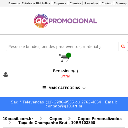
Eventos: Elétrica e Hidráulica
Empresa
Clientes
Parceiros
Contato
Sitemap
0
Bem-vindo(a)
Entrar
MAIS CATEGORIAS
Sac / Televendas (11) 2986-9535 ou 2762-4664
Email:
contato@g10.art.br
10brasil.com.br
Copos
Copos Personalizados
Taça de Champanhe Brut - 10BR103856