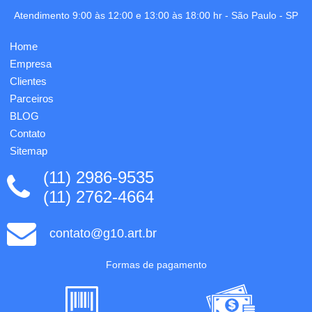
relevo
Atendimento 9:00 às 12:00 e 13:00 às 18:00 hr -
São Paulo
-
SP
ou silk
já
incluso.
Home
Empresa
Clientes
Parceiros
BLOG
Contato
Sitemap
(11) 2986-9535
(11) 2762-4664
contato@g10.art.br
Formas de pagamento