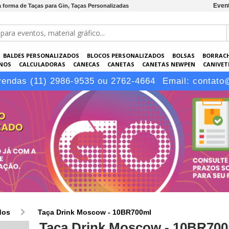
Event
 forma de Taças para Gin, Taças Personalizadas
BALDES PERSONALIZADOS
BLOCOS PERSONALIZADOS
BOLSAS
BORRAC
NOS
CALCULADORAS
CANECAS
CANETAS
CANETAS NEWPEN
CANIVETE
POS
ELETRÔNICOS
EMBALAGENS
ESCRITÓRIO
EVENTOS
GARRAFAS P
vendas (11) 2986-9535 ou 2762-4664
Email:
contato
LÁPIS
dos
Taça Drink Moscow - 10BR700ml
Taça Drink Moscow - 10BR700