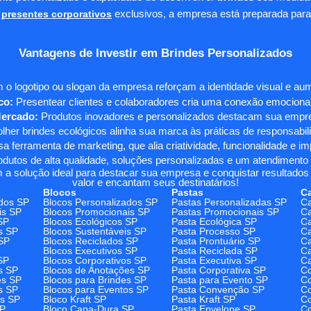
presentes corporativos
exclusivos, a empresa está preparada para
Vantagens de Investir em Brindes Personalizados
 o logotipo ou slogan da empresa reforçam a identidade visual e a
co:
Presentear clientes e colaboradores cria uma conexão emocional e
Mercado:
Produtos inovadores e personalizados destacam sua empre
her brindes ecológicos alinha sua marca às práticas de responsabili
 ferramenta de marketing, que alia criatividade, funcionalidade e i
odutos de alta qualidade, soluções personalizadas e um atendimento
 a solução ideal para destacar sua empresa e conquistar resultados 
valor e encantam seus destinatários!
Blocos
Pastas
C
dos SP
Blocos Personalizados SP
Pastas Personalizadas SP
Ca
is SP
Blocos Promocionais SP
Pastas Promocionais SP
Ca
SP
Blocos Ecológicos SP
Pasta Ecológica SP
Ca
s SP
Blocos Sustentáveis SP
Pasta Processo SP
Ca
SP
Blocos Reciclados SP
Pasta Prontuário SP
Ca
Blocos Executivos SP
Pasta Reciclada SP
C
SP
Blocos Corporativos SP
Pasta Executiva SP
Ca
s SP
Blocos de Anotações SP
Pasta Corporativa SP
Co
es SP
Blocos para Brindes SP
Pasta para Evento SP
Co
s SP
Blocos para Eventos SP
Pasta Convenção SP
Co
os SP
Bloco Kraft SP
Pasta Kraft SP
Co
SP
Bloco Capa-Dura SP
Pasta Envelope SP
Co