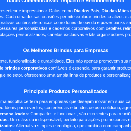
Datas Comemorativas: Impacto e Reconhecimento
presentear e impressionar. Datas como
Dia dos Pais
,
Dia das Mães
s. Cada uma dessas ocasiões permite explorar brindes criativos e ali
rativas ou itens eletrônicos como fones de ouvido e power banks sã
essaires personalizadas e cadernos corporativos com detalhes ref
tações personalizados, canetas exclusivas e kits organizadores pr
Os Melhores Brindes para Empresas
te, funcionalidade e durabilidade. Eles não apenas promovem sua
e brindes corporativos
confiáveis é essencial para garantir produto
e no setor, oferecendo uma ampla linha de produtos e personalizaç
Principais Produtos Personalizados
ma escolha certeira para empresas que desejam inovar em suas camp
s
:
Ideais para eventos, conferências e brindes de uso cotidiano, agr
ersonalizados
:
Compactos e funcionais, são excelentes para reuniõe
das:
Um clássico indispensável, perfeito para ações promocionais e
izados:
Alternativa simples e ecológica, que combina com campanha