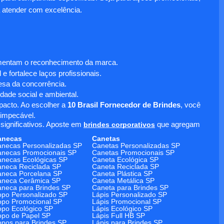
 atender com excelência.
umentam o reconhecimento da marca.
 fortalece laços profissionais.
sa da concorrência.
dade social e ambiental.
mpacto. Ao escolher a
10 Brasil Fornecedor de Brindes
, você
 impecável.
significativos. Aposte em
brindes corporativos
que agregam
anecas
Canetas
necas Personalizadas SP
Canetas Personalizadas SP
necas Promocionais SP
Canetas Promocionais SP
necas Ecológicas SP
Caneta Ecológica SP
neca Reciclada SP
Caneta Reciclada SP
neca Porcelana SP
Caneta Plástica SP
aneca Cerâmica SP
Caneta Metálica SP
neca para Brindes SP
Caneta para Brindes SP
po Personalizado SP
Lápis Personalizado SP
po Promocional SP
Lápis Promocional SP
po Ecológico SP
Lápis Ecológico SP
po de Papel SP
Lápis Full HB SP
pos para Brindes SP
Lápis para Brindes SP