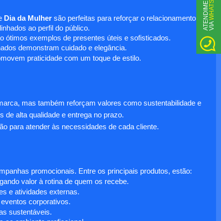
WHATSAPP
A
T
N
D
I
M
E
N
T
O
V
I
A
e
Dia da Mulher
são perfeitas para reforçar o relacionamento
E
nhados ao perfil do público.
o ótimos exemplos de presentes úteis e sofisticados.
inados demonstram cuidado e elegância.
omovem praticidade com um toque de estilo.
 marca, mas também reforçam valores como sustentabilidade e
s de alta qualidade e entrega no prazo.
ão para atender às necessidades de cada cliente.
anhas promocionais. Entre os principais produtos, estão:
egando valor à rotina de quem os recebe.
s e atividades externas.
 eventos corporativos.
s sustentáveis.