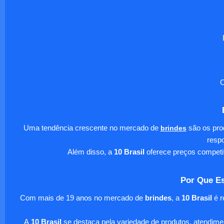
O
Uma tendência crescente no mercado de
brindes
são os pro
respo
Além disso, a
10 Brasil
oferece preços competi
Por Que Es
Com mais de 19 anos no mercado de
brindes
, a
10 Brasil
é r
A
10 Brasil
se destaca pela variedade de produtos, atendim