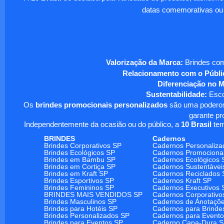
datas comemorativas ou
Valorização da Marca:
Brindes com
Relacionamento com o Públi
Diferenciação no 
Sustentabilidade:
Escol
Os
brindes promocionais personalizados
são uma poderosa
garante pr
Independentemente da ocasião ou do público, a
10 Brasil
tem
BRINDES
Cadernos
Brindes Corporativos SP
Cadernos Personaliza
Brindes Ecológicos SP
Cadernos Promociona
Brindes em Bambu SP
Cadernos Ecológicos 
Brindes em Cortiça SP
Cadernos Sustentávei
Brindes em Kraft SP
Cadernos Reciclados 
Brindes Esportivos SP
Cadernos Kraft SP
Brindes Femininos SP
Cadernos Executivos 
BRINDES MAIS VENDIDOS SP
Cadernos Corporativo
Brindes Masculinos SP
Cadernos de Anotaçõ
Brindes para Hotéis SP
Cadernos para Brinde
Brindes Personalizados SP
Cadernos para Event
Brindes para Eventos SP
Caderno Capa-Dura 