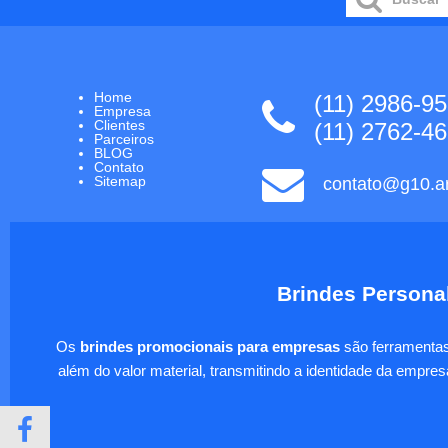
Home
(11) 2986-9
Empresa
Clientes
(11) 2762-4
Parceiros
BLOG
Contato
Sitemap
contato@g10.ar
Brindes Personal
Os
brindes promocionais para empresas
são ferramentas 
além do valor material, transmitindo a identidade da empre