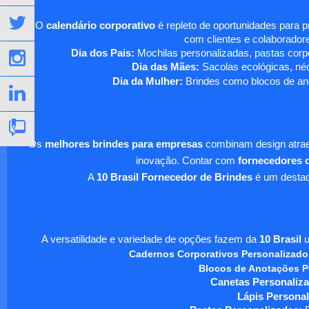
O
calendário corporativo
é repleto de oportunidades para 
com clientes e colaboradore
Dia dos Pais:
Mochilas personalizadas, pastas corpo
Dia das Mães:
Sacolas ecológicas, néc
Dia da Mulher:
Brindes como blocos de ano
Os
melhores brindes para empresas
combinam design atraen
inovação. Contar com
fornecedores d
A
10 Brasil Fornecedor de Brindes
é um destaqu
A versatilidade e variedade de opções fazem da
10 Brasil
u
Cadernos Corporativos Personalizado
Blocos de Anotações P
Canetas Personaliza
Lápis Personal