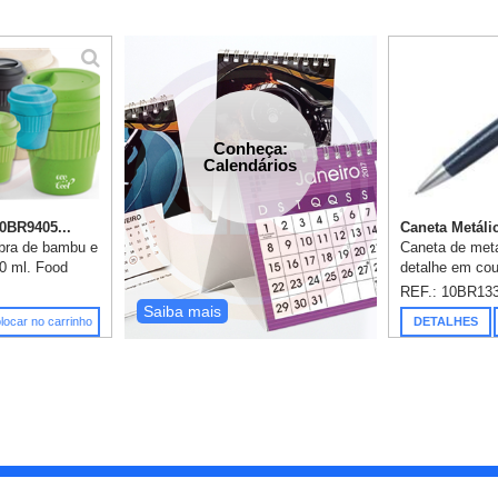
Conheça:
Calendários
10BR9405...
Caneta Metálic
bra de bambu e
Caneta de meta
0 ml. Food
detalhe em cou
a antes de
cores azul, pr
REF.: 10BR1
das. 95 x 95 x
gravação já inc
Saiba mais
locar no carrinho
DETALHES
m 1 cor já ...