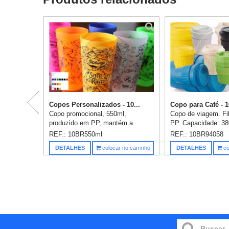
Copos Personalizados - 10...
Copo para Café - 
Copo promocional, 550ml,
Copo de viagem. Fi
produzido em PP, mantém a
PP. Capacidade: 38
temperatura da bebida, pode ser
grade. Retirar tamp
REF.: 10BR550ml
REF.: 10BR94058
levado ao microondas ou
colocar no micro-on
DETALHES
colocar no carrinho
DETALHES
co
congelador. Personalização em 1
114 mm. Gravação e
cor já incluso, ...