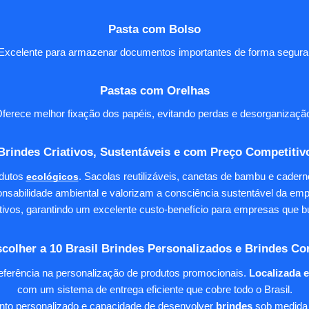
Pasta com Bolso
Excelente para armazenar documentos importantes de forma segura
Pastas com Orelhas
ferece melhor fixação dos papéis, evitando perdas e desorganizaçã
Brindes Criativos, Sustentáveis e com Preço Competitiv
dutos
ecológicos
. Sacolas reutilizáveis, canetas de bambu e cader
nsabilidade ambiental e valorizam a consciência sustentável da em
tivos, garantindo um excelente custo-benefício para empresas qu
colher a 10 Brasil Brindes Personalizados e Brindes Co
eferência na personalização de produtos promocionais.
Localizada 
com um sistema de entrega eficiente que cobre todo o Brasil.
ento personalizado e capacidade de desenvolver
brindes
sob medida 