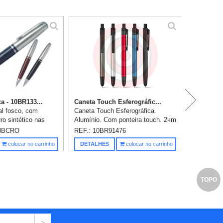
P
a - 10BR133...
Caneta Touch Esferográfic...
l fosco, com
Caneta Touch Esferográfica.
ro sintético nas
Alumínio. Com ponteira touch. 2km
eto e marrom, uma
de escrita. ø11 x 140 mm.
33BCRO
REF.: 10BR91476
luso.
Gravação em 1 cor já incluso.
Saiba m
colocar no carrinho
DETALHES
colocar no carrinho
TOPO