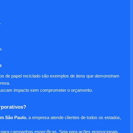
.
o.
o
nos de papel reciclado são exemplos de itens que demonstram
presa.
e buscam impacto sem comprometer o orçamento.
rporativos?
em São Paulo
, a empresa atende clientes de todos os estados,
para campanhas específicas. Seja para ações promocionais,