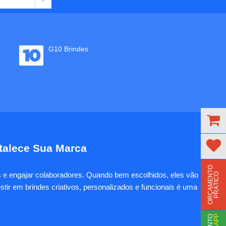
G10 Brindes
rtalece Sua Marca
O
R
Ç
A
M
E
N
T
O
P
R
Á
T
I
C
es e engajar colaboradores. Quando bem escolhidos, eles vão
O
tir em brindes criativos, personalizados e funcionais é uma