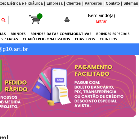
os: Elétrica e Hidráulica
Empresa
Clientes
Parceiros
Contato
Sitemap
Bem-vindo(a)
0
Entrar
HAS
BRINDES
BRINDES DATAS COMEMORATIVAS
BRINDES ESPECIAIS
S / FACAS
CHAPÉU PERSONALIZADOS
CHAVEIROS
CHINELOS
ERSONALIZADAS
GRÁFICA
GUARDA-CHUVAS
KITS
LANÇAMENTOS
@g10.art.br
ml