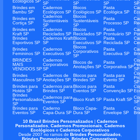
Ecológicos SP
SP
SP
SP
SP
Brindes em
Cadernos
Blocos
Pasta
Ca
Bambu SP
Ecológicos SP
Ecológicos SP
Ecológica SP
Ec
Cadernos
Blocos
Brindes em
Pasta
Ca
Sustentáveis
Sustentáveis
Cortiça SP
Processo SP
Re
SP
SP
Brindes em
Cadernos
Blocos
Pasta
Ca
Kraft SP
Reciclados SP
Reciclados SP
Prontuário SP
Po
Brindes
Cadernos Kraft
Blocos
Pasta
Ca
Esportivos SP
SP
Executivos SP
Reciclada SP
Ce
Blocos
Brindes
Cadernos
Pasta
Ca
Corporativos
Femininos SP
Executivos SP
Executiva SP
Br
SP
BRINDES
Cadernos
Co
Blocos de
Pasta
MAIS
Corporativos
Pe
Anotações SP
Corporativa SP
VENDIDOS SP
SP
SP
Co
Brindes
Cadernos de
Blocos para
Pasta para
Pr
Masculinos SP
Anotações SP
Brindes SP
Evento SP
SP
Brindes para
Cadernos para
Blocos para
Pasta
Co
Hotéis SP
Brindes SP
Eventos SP
Convenção SP
Ec
Brindes
Cadernos para
Co
Personalizados
Bloco Kraft SP
Pasta Kraft SP
Eventos SP
SP
SP
Brindes para
Caderno
Bloco Capa-
Pasta
Co
Eventos SP
Capa-Dura SP
Dura SP
Envelope SP
Br
10 Brasil Brindes Personalizados
|
Cadernos
Personalizados
,
Cadernos Promocionais
,
Cadernos
Ecológicos
e
Cadernos Corporativos
Desde 2007 no ramos de
Brindes Personalizados
,
Brindes Promocionais
,
Brindes Corporativos
.