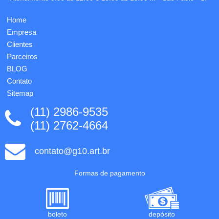
hospitais,
em
clínicas
papel
Home
e
couchê
laboratórios.
150gr,
Empresa
Confeccionada
impressão
Clientes
...
4 cores,
Parceiros
acabamento
capa...
BLOG
Contato
Sitemap
(11) 2986-9535
(11) 2762-4664
contato@g10.art.br
Formas de pagamento
boleto
depósito