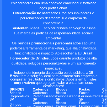
colaboradores cria uma conexão emocional e fortalece
laços profissionais.
Diferenciação no Mercado:
Produtos inovadores e
personalizados destacam sua empresa da
concorrência.
Sustentabilidade:
Escolher brindes ecológicos alinha
sua marca às práticas de responsabilidade social e
ambiental.
Os
brindes promocionais personalizados
são uma
poderosa ferramenta de marketing, que alia criatividade,
funcionalidade e impacto. Ao escolher a
10 Brasil
Fornecedor de Brindes
, você garante produtos de alta
qualidade, soluções personalizadas e um atendimento
impecável.
Independentemente da ocasião ou do público, a
10
Brasil
tem a solução ideal para destacar sua empresa e
conquistar resultados significativos. Aposte em
brindes
corporativos
que agregam valor e encantam seus
destinatários!
BRINDES
Cadernos
Blocos
Pastas
Ca
Brindes
Cadernos
Blocos
Pastas
Ca
Corporativos
Personalizados
Personalizados
Personalizadas
Pe
SP
SP
SP
SP
SP
Cadernos
Blocos
Pastas
Ca
Brindes
Promocionais
Promocionais
Promocionais
Pr