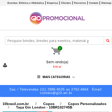
Eventos: Elétrica e Hidráulica
Empresa
Clientes
Parceiros
Contato
Sitemap
0
Bem-vindo(a)
Entrar
MAIS CATEGORIAS
Sac / Televendas (11) 2986-9535 ou 2762-4664
Email:
contato@g10.art.br
10brasil.com.br
Copos
Copos Personalizados
Taça Gin London - 10BR102745B