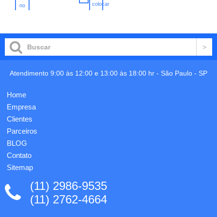
sendo: *
colocar
em
no
Caneta
no
carrinho
metal,
carrinho
Esferográfica
base de
* Laser
madeira
* Led *
com
Tablet 1
suporte
gravação
para
a laser
coador,
já
Atendimento 9:00 às 12:00 e 13:00 às 18:00 hr -
São Paulo
-
SP
e mini
incluso.
coador
de café
Home
em
Empresa
tecido.
Personalização
Clientes
inclusa.
Parceiros
BLOG
Contato
Sitemap
(11) 2986-9535
(11) 2762-4664