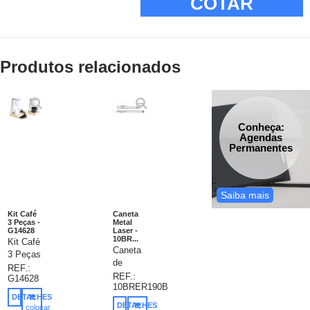
COTAR
Produtos relacionados
Conheça:
Agendas
Permanentes
Saiba mais
Kit Café
Caneta
3 Peças -
Metal
G14628
Laser -
10BR...
Kit Café
Caneta
3 Peças
de
contém:
REF.:
metal,
REF.:
G14628
xícara
10BRER190B
multifunções
de
DETALHES
(4 em 1)
120ml
DETALHES
colocar