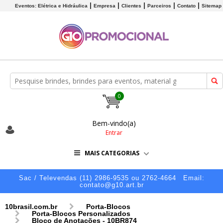
Eventos: Elétrica e Hidráulica
Empresa
Clientes
Parceiros
Contato
Sitemap
0
Bem-vindo(a)
Entrar
MAIS CATEGORIAS
Sac / Televendas (11) 2986-9535 ou 2762-4664
Email:
contato@g10.art.br
10brasil.com.br
Porta-Blocos
Porta-Blocos Personalizados
Bloco de Anotações - 10BR874