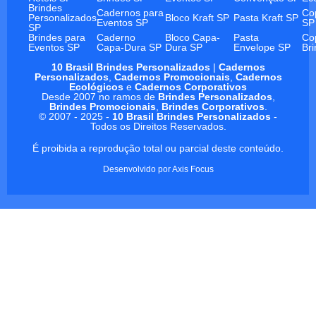
Brindes
Cadernos para
Co
Personalizados
Bloco Kraft SP
Pasta Kraft SP
Eventos SP
SP
SP
Brindes para
Caderno
Bloco Capa-
Pasta
Co
Eventos SP
Capa-Dura SP
Dura SP
Envelope SP
Br
10 Brasil Brindes Personalizados
|
Cadernos
Personalizados
,
Cadernos Promocionais
,
Cadernos
Ecológicos
e
Cadernos Corporativos
Desde 2007 no ramos de
Brindes Personalizados
,
Brindes Promocionais
,
Brindes Corporativos
.
© 2007 - 2025 -
10 Brasil Brindes Personalizados
-
Todos os Direitos Reservados.
É proibida a reprodução total ou parcial deste conteúdo.
Desenvolvido por
Axis Focus