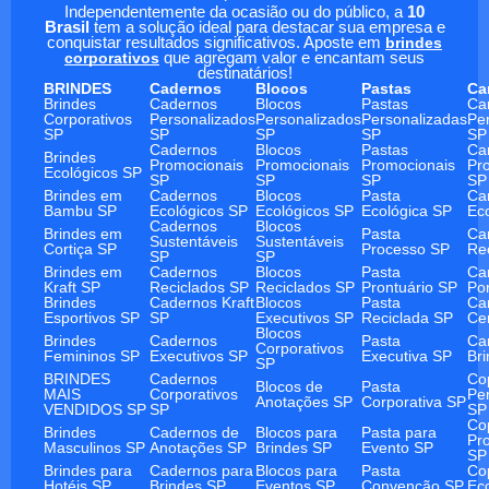
Independentemente da ocasião ou do público, a
10
Brasil
tem a solução ideal para destacar sua empresa e
conquistar resultados significativos. Aposte em
brindes
corporativos
que agregam valor e encantam seus
destinatários!
BRINDES
Cadernos
Blocos
Pastas
Ca
Brindes
Cadernos
Blocos
Pastas
Ca
Corporativos
Personalizados
Personalizados
Personalizadas
Pe
SP
SP
SP
SP
SP
Cadernos
Blocos
Pastas
Ca
Brindes
Promocionais
Promocionais
Promocionais
Pr
Ecológicos SP
SP
SP
SP
SP
Brindes em
Cadernos
Blocos
Pasta
Ca
Bambu SP
Ecológicos SP
Ecológicos SP
Ecológica SP
Ec
Cadernos
Blocos
Brindes em
Pasta
Ca
Sustentáveis
Sustentáveis
Cortiça SP
Processo SP
Re
SP
SP
Brindes em
Cadernos
Blocos
Pasta
Ca
Kraft SP
Reciclados SP
Reciclados SP
Prontuário SP
Po
Brindes
Cadernos Kraft
Blocos
Pasta
Ca
Esportivos SP
SP
Executivos SP
Reciclada SP
Ce
Blocos
Brindes
Cadernos
Pasta
Ca
Corporativos
Femininos SP
Executivos SP
Executiva SP
Br
SP
BRINDES
Cadernos
Co
Blocos de
Pasta
MAIS
Corporativos
Pe
Anotações SP
Corporativa SP
VENDIDOS SP
SP
SP
Co
Brindes
Cadernos de
Blocos para
Pasta para
Pr
Masculinos SP
Anotações SP
Brindes SP
Evento SP
SP
Brindes para
Cadernos para
Blocos para
Pasta
Co
Hotéis SP
Brindes SP
Eventos SP
Convenção SP
Ec